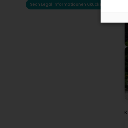
Sech Legal Informatiounen ukucken
K