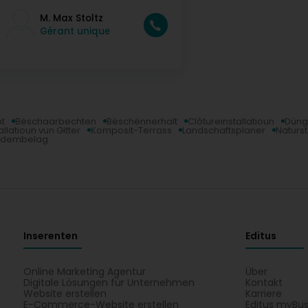
M. Max Stoltz
Gérant unique
t
Bëschaarbechten
Bëschënnerhalt
Clôtureinstallatioun
Düng
allatioun vun Gitter
Komposit-Terrass
Landschaftsplaner
Naturs
uedembelag
Inserenten
Editus
Online Marketing Agentur
Über
Digitale Lösungen für Unternehmen
Kontakt
Website erstellen
Karriere
E-Commerce-Website erstellen
Editus myBus