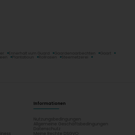
er
Ennerhalt vum Guard
Gaardenaarbechten
Gaart
teen
Plantatioun
Rollrasen
Steemetzerei
Informationen
Nutzungsbedingungen
Allgemeine Geschäftsbedingungen
Datenschutz
iness
Meine Rechte DSGVO