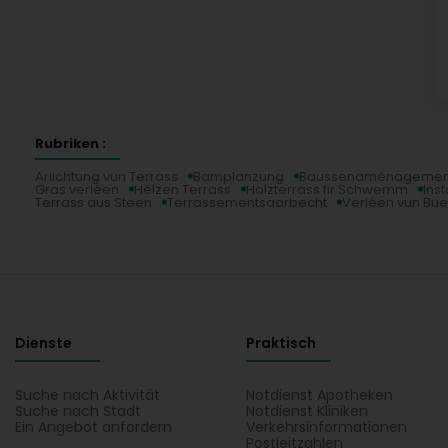
Rubriken :
Ariichtung vun Terrass
Bamplanzung
Baussenaménagemen
Gras verléen
Hëlzen Terrass
Holzterrass fir Schwemm
Inst
Terrass aus Steen
Terrassementsaarbecht
Verléen vun B
Dienste
Praktisch
Suche nach Aktivität
Notdienst Apotheken
Suche nach Stadt
Notdienst Kliniken
Ein Angebot anfordern
Verkehrsinformationen
Postleitzahlen