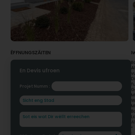
ËFFNUNGSZÄITEN
I
B
A
En Devis ufroen
v
D
f
Projet Numm :
G
M
W
M
B
L
A