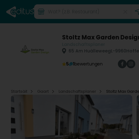
Stoltz Max Garden Desig
Landschaftsplaner
65 Am Huälleweeg
L-9960
Hoffe
5
1
bewertungen
Startsäit
Gaart
Landschaftsplaner
Stoltz Max Gard