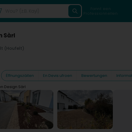
Fannt een
Professionnellen
n Sàrl
lt (Houfelt)
Ëffnungszäiten
En Devis ufroen
Bewertungen
Informa
en Design Sàrl