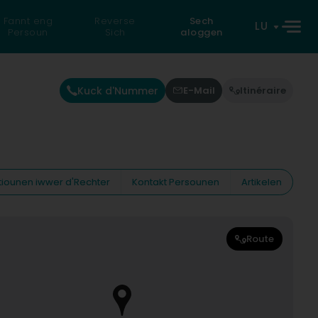
Fannt eng
Reverse
Sech
LU
Persoun
Sich
aloggen
Kuck d'Nummer
E-Mail
Itinéraire
tiounen iwwer d'Rechter
Kontakt Persounen
Artikelen
Route