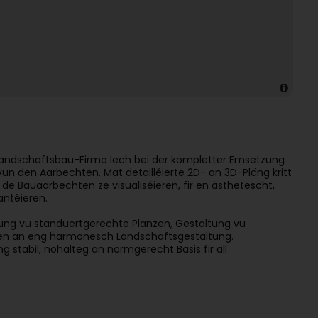
s Landschaftsbau-Firma Iech bei der kompletter Ëmsetzung
 vun den Aarbechten. Mat detailléierte 2D- an 3D-Pläng kritt
de Bauaarbechten ze visualiséieren, fir en ästhetescht,
antéieren.
zung vu standuertgerechte Planzen, Gestaltung vu
en an eng harmonesch Landschaftsgestaltung.
 stabil, nohalteg an normgerecht Basis fir all