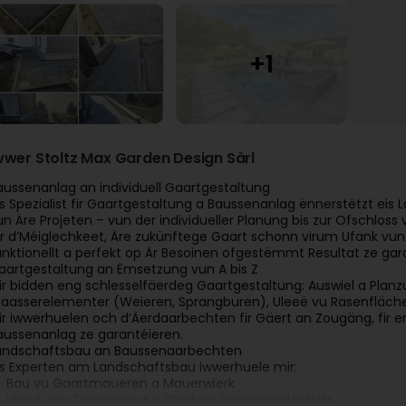
wwer Stoltz Max Garden Design Sàrl
aussenanlag an individuell Gaartgestaltung
ls Spezialist fir Gaartgestaltung a Baussenanlag ënnerstëtzt ei
un Äre Projeten – vun der individueller Planung bis zur Ofschloss
ir d’Méiglechkeet, Äre zukünftege Gaart schonn virum Ufank vun 
unktionellt a perfekt op Är Besoinen ofgestëmmt Resultat ze gar
aartgestaltung an Ëmsetzung vun A bis Z
ir bidden eng schlesselfäerdeg Gaartgestaltung: Auswiel a Plan
aasserelementer (Weieren, Sprangburen), Uleeë vu Rasenfläch
ir iwwerhuelen och d’Äerdaarbechten fir Gäert an Zougäng, fir eng
aussenanlag ze garantéieren.
andschaftsbau an Baussenaarbechten
ls Experten am Landschaftsbau iwwerhuele mir:
Bau vu Gaartmaueren a Mauerwierk
Uleeë vun Terrassen aus Placken, Paveien oder Holz