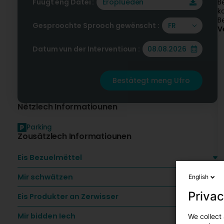
Füügt eng Datei :
Eroplueden
B
k
B
Gesproochte Sprooch gewënscht :
FR
V
Datum vun der Interventioun :
Bestätegt meng Ufro
Nëtzlech Informatiounen
Parking
Zousätzlech Informatiounen
Eis Bezuelmëttel
Mir schwätzen
English
Privac
Eis Produkter an Zerwisser
Mir bidden Iech
We collect 