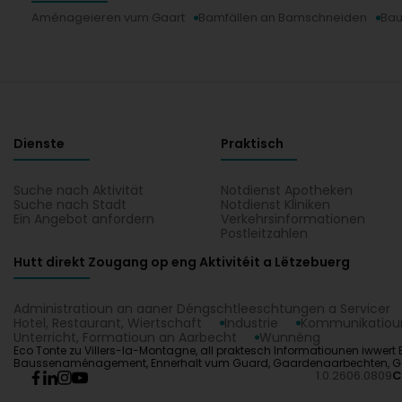
Aménageieren vum Gaart
Bamfällen an Bamschneiden
Ba
Dienste
Praktisch
Suche nach Aktivität
Notdienst Apotheken
Suche nach Stadt
Notdienst Kliniken
Ein Angebot anfordern
Verkehrsinformationen
Postleitzahlen
Hutt direkt Zougang op eng Aktivitéit a Lëtzebuerg
Administratioun an aaner Déngschtleeschtungen a Servicer
Hotel, Restaurant, Wiertschaft
Industrie
Kommunikatioun
Unterricht, Formatioun an Aarbecht
Wunnéng
Eco Tonte zu Villers-la-Montagne, all praktesch Informatiounen iwwert 
Baussenaménagement, Ennerhalt vum Guard, Gaardenaarbechten, Gaart, 
1.0.2606.0809
C