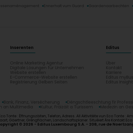
highly recommend this company.
ussenaménagement
Ennerhalt vum Guard
Gaardenaarbechten
Eco Tonte
Virun 6 Mount / Méint
Bonjour Monsieur Meyer, Nous sommes ravis que la qual
répondu à vos attentes. Votre satisfaction est notre
continuer dans cette voie. Cordialement, Vincent de 
Inserenten
Editus
Online Marketing Agentur
Über
Digitale Lösungen für Unternehmen
Kontakt
Website erstellen
Karriere
E-Commerce-Website erstellen
Editus myBus
Registrierung Gelben Seiten
Editus Insigh
Bank, Finanz, Versécherung
Déngschtleeschtung fir Profess
 an Multimedia
Kultur, Fräizäit a Turissem
Medezin an Ge
Eco Tonte : Ëffnungszäiten, Telefon, Adress. All Aktivitéite vun Eco Tont
Gäertner, Gréngflächen, Landschaftsplaner. Situéiert Äre Kontakt Eco 
opyright © 2026
Editus Luxembourg S.A.
208, rue de Noertzan