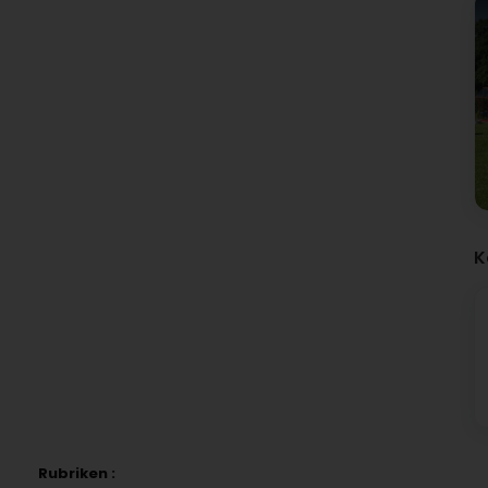
K
Rubriken :