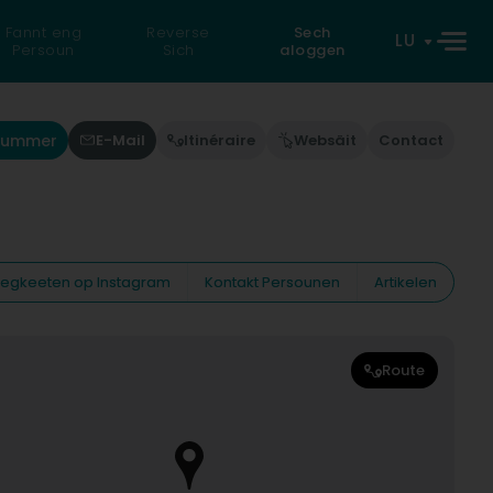
Fannt eng
Reverse
Sech
LU
Persoun
Sich
aloggen
Nummer
E-Mail
Itinéraire
Websäit
Contact
eiegkeeten op Instagram
Kontakt Persounen
Artikelen
Route