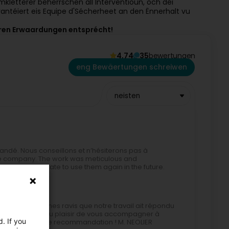
mkletterer beherrschen all Interventioun, och déi
arantéiert eis Equipe d'Sécherheet an den Ënnerhalt vu
 Ären Erwaardungen entsprécht!
4,74
35
bewertungen
eng Bewäertungen schreiwen
neisten
andé. Nous conseillons et n’hésiterons pas à
ble company. The work was meticulous and
ll not hesitate to use them again in the future.
! 😊 Nous sommes ravis que notre travail ait répondu
lle récompense. Au plaisir de vous accompagner à
. If you
 merci pour votre recommandation ! M. NEOLIER