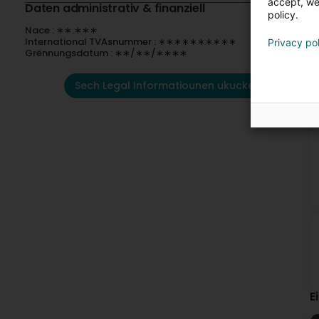
accept, we'
Daten administrativ & finanziell
policy.
Nace : ∗∗.∗∗∗
International TVAsnummer : ∗∗∗∗∗∗∗∗∗∗
Privacy po
Grënnungsdatum : ∗∗/∗∗/∗∗∗∗
Sech Legal Informatiounen ukucken
E