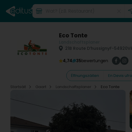
Eco Tonte
Landschaftsplaner
21B Route D’hussigny
F-54920
V
4,74
35
bewertungen
Ëffnungszäiten
En Devis ufr
Startsäit
Gaart
Landschaftsplaner
Eco Tonte