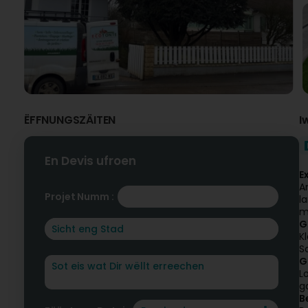
ËFFNUNGSZÄITEN
I
En Devis ufroen
E
A
Projet Numm :
l
m
G
K
S
G
L
g
B