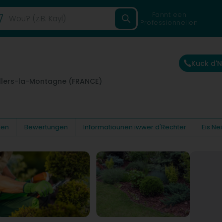
Fannt een
Professionnellen
Kuck d'
illers-la-Montagne (FRANCE)
oen
Bewertungen
Informatiounen iwwer d'Rechter
Eis N