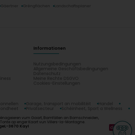
Gäertner
Gréngflächen
Landschaftsplaner
ité du travail et la réactivité de notre équipe aient
 priorité et vos compliments nous encouragent à
Eco Tonte
Informationen
Nutzungsbedingungen
Allgemeine Geschäftsbedingungen
Datenschutz
iness
Meine Rechte DSGVO
t
Cookies-Einstellungen
ionnellen
Garage, transport an mobilitéit
Handel
sondheet
Privatsecteur
Schéinheet, Sport a Wellness
e : Aménageieren vum Gaart, Bamfällen an Bamschneiden,
Tonte op enger Kaart vun Villers-la-Montagne.
ge
L-3670 Kayl