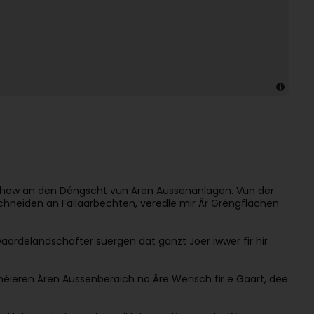
now-how an den Déngscht vun Ären Aussenanlagen. Vun der
chneiden an Fällaarbechten, veredle mir Är Gréngflächen
aardelandschafter suergen dat ganzt Joer iwwer fir hir
rméieren Ären Aussenberäich no Äre Wënsch fir e Gaart, dee