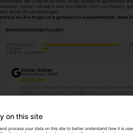
eschneiden ass e Beruff fir sech, an eis staatlech diploméiert Ba
omplexst. Zanter méi wéi 6 Joer vun ENEDIS (EDF) zertifizéiert, g
eem ënner Stroumleitungen.
ertraut eis Äre Projet un a genéisst en Aussenberäich, deen
Benotzerbewäertungen
4 Stären a méi
3 Stären
2 Stären a manner
Xavier Weber
Virun 1 Mount / Méint
Entreprise sérieuse. Travail soigné et réalisé comme dem
rappeler dans le futur. (Translated by Google) A reputa
completed exactly as requested. We recommend them and wi
Eco Tonte
Virun 1 Mount / Méint
y on this site
Merci beaucoup pour votre retour et votre confiance 
à vos attentes. Votre satisfaction est notre plus be
and process your data on this site to better understand how it is used
nouveau pour vos futurs projets. À bientôt et encore