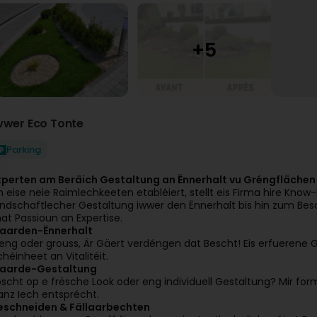
wwer Eco Tonte
Parking
xperten am Beräich Gestaltung an Ënnerhalt vu Gréngflächen
n eise neie Raimlechkeeten etabléiert, stellt eis Firma hire K
andschaftlecher Gestaltung iwwer den Ënnerhalt bis hin zum Bes
at Passioun an Expertise.
aarden-Ënnerhalt
leng oder grouss, Är Gäert verdéngen dat Bescht! Eis erfuerene G
chéinheet an Vitalitéit.
aarde-Gestaltung
oscht op e frësche Look oder eng individuell Gestaltung? Mir fo
anz Iech entsprécht.
eschneiden & Fällaarbechten