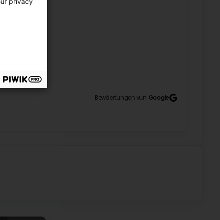
our privacy
7
Bewäertungen vun
Google
 société Ecotonte pour nos extérieurs, et nous
répondre à nos demandes et nos attentes, nous
ravaux sont toujours fait avec soin et surtout
 sérieuse comme la leur ! Nous n’hésiterons pas à les
 Mme Gatti (Translated by Google) We've been using
d we're completely satisfied. They're always
ons, and we're always delighted with the work they
e all, cleanliness! It's rare these days to find a
 them again in the future for new projects. Mr. & Mrs.
ue avis qui nous touche énormément. Merci surtout
eux ans. C'est un réel plaisir de vous accompagner