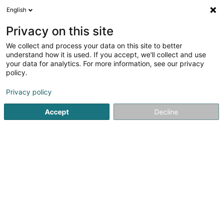
English
LU
Privacy on this site
We collect and process your data on this site to better
Raffinéiert Är Sich
understand how it is used. If you accept, we'll collect and use
your data for analytics. For more information, see our privacy
Méi Filteren
Autour de moi
Parking
(2)
policy.
2
Keelespill, Bowling zu Pétange
Resultat(er) fir
en 30ms
Privacy policy
Startsäit
Spiller fir Hoteln Restaurant an Wiertschaft
Keelespil
Accept
Decline
1
The Rock by Fun-City.lu
33 Rue Robert Krieps
L-4702
Pétange (Péiteng)
14 pistes de bowling ultramodernes réalisées par la
maison Brunswick introduisent ce sport distrayant à "Fun
City“.Comme l’indique son nom «The Rock», l’espace de
bowling complet est transformé en un paysage rocheux
incrusté de diamants et...