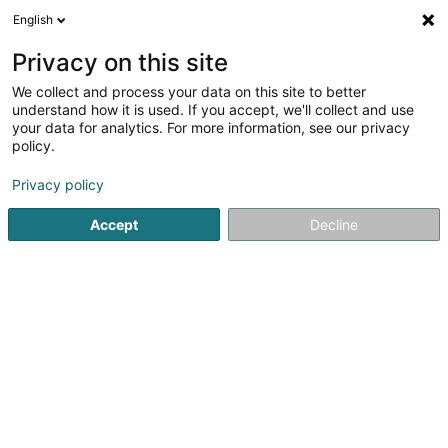
English
DE
Privacy on this site
We collect and process your data on this site to better
Verfeinere deine Suche
understand how it is used. If you accept, we'll collect and use
your data for analytics. For more information, see our privacy
Weitere Filter
Autour de moi
Parkplatz
(2)
policy.
2
Kegeln, Bowling in Pétange
Ergebnis(se) für
en 36ms
Privacy policy
Startseite
Spiele für Hotels, Restaurants und Gaststätten
Keg
Accept
Decline
1
The Rock by Fun-City.lu
33 Rue Robert Krieps
L-4702
Pétange (Péiteng)
14 pistes de bowling ultramodernes réalisées par la
maison Brunswick introduisent ce sport distrayant à "Fun
City“.Comme l’indique son nom «The Rock», l’espace de
bowling complet est transformé en un paysage rocheux
incrusté de diamants et...