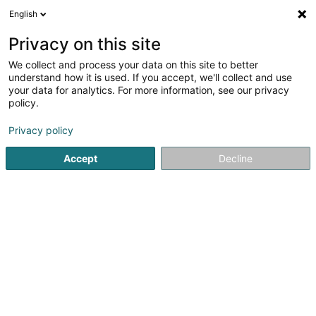
English
LU
Privacy on this site
We collect and process your data on this site to better
Raffinéiert Är Sich
understand how it is used. If you accept, we'll collect and use
your data for analytics. For more information, see our privacy
Autour de moi
Haut op
(0)
policy.
1
Keelespill, Bowling zu Hoscheid
Resultat(er) fir
en 41ms
Privacy policy
Startsäit
Spiller fir Hoteln Restaurant an Wiertschaft
Keelespil
Accept
Decline
1
"KELECLUB EENEGKEET HOUSCHENT" Verein
ohne Gewinnzweck
11 Haaptstrooss
L-9376
Hoscheid (Houschent)
Spiller fir Hoteln Restaurant an Wiertschaft