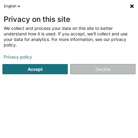
English
LU
Privacy on this site
We collect and process your data on this site to better
Raffinéiert Är Sich
understand how it is used. If you accept, we'll collect and use
your data for analytics. For more information, see our privacy
Autour de moi
Zougang fir Behënnerten
Haut op
(1)
(1
policy.
2
Keelespill, Bowling zu Foetz
Resultat(er) fir
en 93ms
Privacy policy
Startsäit
Spiller fir Hoteln Restaurant an Wiertschaft
Keelespil
Accept
Decline
1
X-Trem Bowling & Billard
11 Rue du Brill
L-3898
Foetz (Feiz)
X-Trem Bowling & Billard vous accueille tous les jours en
famille ou entre amis pour vous faire passer un moment
de détente et de divertissement. Avec 20 pistes de
bowling, 12 tables de billard, salle de jeux, bar, tout est mis
en place pour...