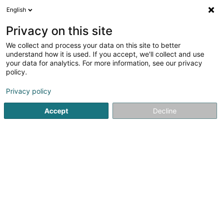
English
LU
Privacy on this site
We collect and process your data on this site to better
Raffinéiert Är Sich
understand how it is used. If you accept, we'll collect and use
your data for analytics. For more information, see our privacy
Autour de moi
Top bewäert
Online-Accès
(2)
(3)
policy.
4
Geometer zu Lëtzebuerg-Stad
Resultat(er) fir
en 49ms
Privacy policy
Startsäit
Berodent Ingénieuren
Geometer
Luxembourg
Accept
Decline
1
Geocad
98 Rue du Gruenewald
L-1912
OAI
Luxembourg (Lëtzebuerg)
Suite à l’entrée en vigueur de la loi du 25 juillet 2002
portant sur la création et la réglementation de la
profession de géomètre officiel, l’associé Félix Peckels a
créé le bureau GEOCAD S.à r.l. depuis ce jour, KNEIP
Ingénieurs-conseils collabore...