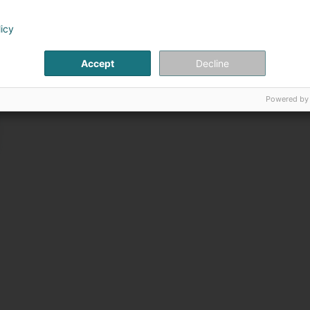
’ouvrages et de monuments historiques.
licy
Accept
Decline
Powered by