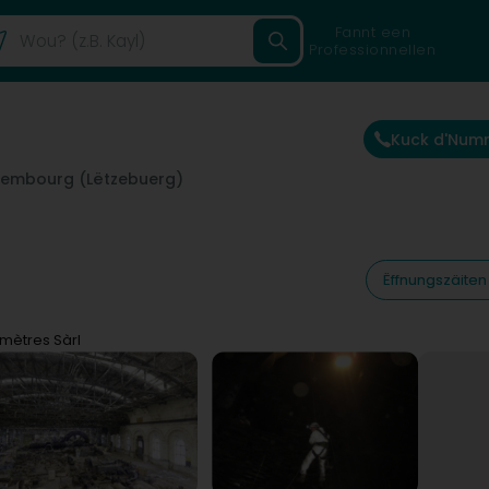
Fannt een
Professionnellen
Kuck d'Num
xembourg (Lëtzebuerg)
Ëffnungszäiten
omètres Sàrl