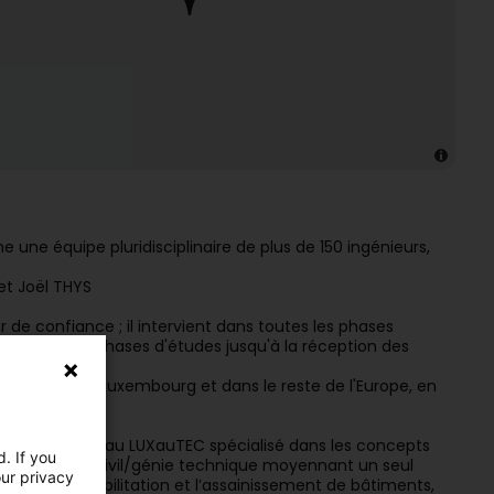
 une équipe pluridisciplinaire de plus de 150 ingénieurs,
 et Joël THYS
r de confiance ; il intervient dans toutes les phases
es différentes phases d'études jusqu'à la réception des
and-Duché de Luxembourg et dans le reste de l'Europe, en
rg.
n groupe le bureau LUXauTEC spécialisé dans les concepts
. If you
balisées génie civil/génie technique moyennant un seul
our privacy
t dans la réhabilitation et l’assainissement de bâtiments,