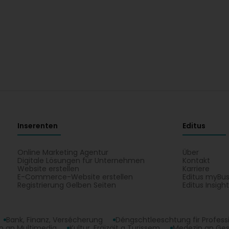
Inserenten
Editus
Online Marketing Agentur
Über
Digitale Lösungen für Unternehmen
Kontakt
Website erstellen
Karriere
E-Commerce-Website erstellen
Editus myBus
Registrierung Gelben Seiten
Editus Insigh
Bank, Finanz, Versécherung
Déngschtleeschtung fir Profess
 an Multimedia
Kultur, Fräizäit a Turissem
Medezin an Ge