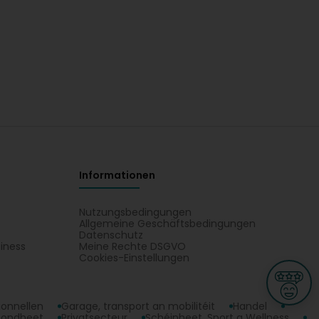
Informationen
Nutzungsbedingungen
Allgemeine Geschäftsbedingungen
Datenschutz
iness
Meine Rechte DSGVO
t
Cookies-Einstellungen
ionnellen
Garage, transport an mobilitéit
Handel
sondheet
Privatsecteur
Schéinheet, Sport a Wellness