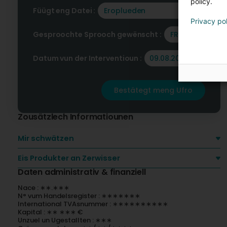
policy.
d
Füügt eng Datei :
Eroplueden
Privacy po
Gesproochte Sprooch gewënscht :
FR
Datum vun der Interventioun :
Bestätegt meng Ufro
Zousätzlech Informatiounen
Mir schwätzen
Eis Produkter an Zerwisser
Daten administrativ & finanziell
Nace : ∗∗.∗∗∗
N° vum Handelsregister : ∗∗∗∗∗∗∗
International TVAsnummer : ∗∗∗∗∗∗∗∗∗∗
Kapital : ∗∗ ∗∗∗ €
Unzuel un Ugestallten : ∗∗∗