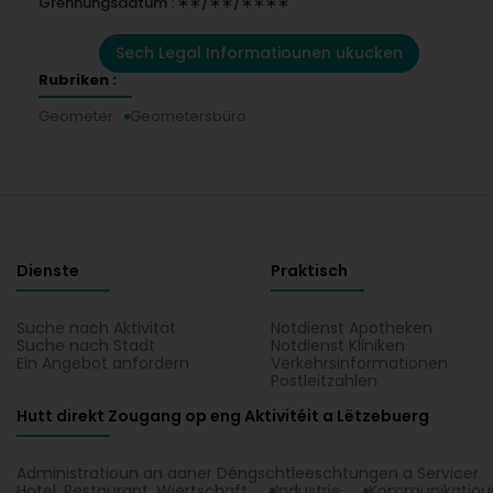
Grënnungsdatum : ∗∗/∗∗/∗∗∗∗
Sech Legal Informatiounen ukucken
Rubriken :
Geometer
Geometersbüro
Dienste
Praktisch
Suche nach Aktivität
Notdienst Apotheken
Suche nach Stadt
Notdienst Kliniken
Ein Angebot anfordern
Verkehrsinformationen
Postleitzahlen
Hutt direkt Zougang op eng Aktivitéit a Lëtzebuerg
Administratioun an aaner Déngschtleeschtungen a Servicer
Hotel, Restaurant, Wiertschaft
Industrie
Kommunikatioun