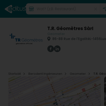
T.R. Géomètres Sàrl
Geometer
86-88 Rue de l'Egalité
L-1456
Lu
Startsäit
Berodent Ingénieuren
Geometer
T.R. Gé