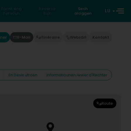
Fannt eng
Reverse
Sech
LU
Persoun
Sich
aloggen
mer
E-Mail
Itinéraire
Websäit
Kontakt
En Devis ufroen
Informatiounen iwwer d'Rechter
Route