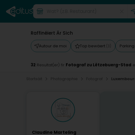
Raffinéiert Är Sich
Autour de moi
Top bewäert
Parkin
(3)
32
Fotograf zu Lëtzebuerg-Stad
Resultat(er) fir
e
Startsäit
Photographie
Fotograf
Luxembour
Claudine Marteling