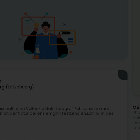
1
e
rg (Lëtzebuerg)
Méi
nschaftleche Vullen- a Naturfotograf. Ech versiche mat
Pho
en an der Natur déi ons ëmginn festzehalen.Ech hunn des
Hol
Inv
Imm