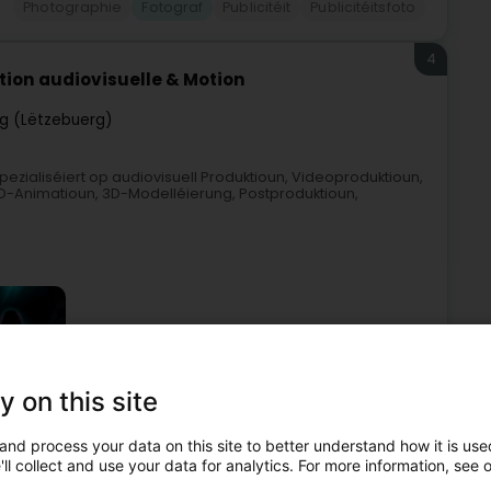
Photographie
Fotograf
Publicitéit
Publicitéitsfoto
4
tion audiovisuelle & Motion
g (Lëtzebuerg)
spezialiséiert op audiovisuell Produktioun, Videoproduktioun,
D-Animatioun, 3D-Modelléierung, Postproduktioun,
y on this site
oduktioun
Photographie
Video Produktioun
Fotograf
and process your data on this site to better understand how it is used
ll collect and use your data for analytics. For more information, see 
5