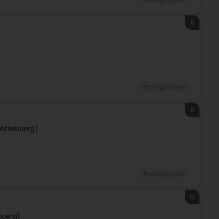
8
Photographie
9
Lëtzebuerg)
Photographie
10
buerg)