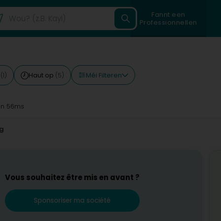
Fannt een
Professionnellen
Méi Filteren
g
Haut op
(1)
(5)
n 56ms
g
Vous souhaitez être mis en avant ?
Sponsoriser ma société