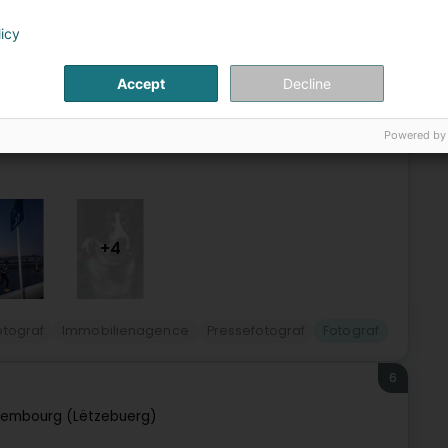
mbourg (Lëtzebuerg)
licy
Accept
Decline
ence en matière de photographie professionnelle pour
 je suis un photographe professionnel spécialisé dans
Powered by
+4
otograf
Immobilienagence
Pressefotograf
Fotograf
6
xembourg (Lëtzebuerg)