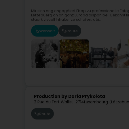
Mir sinn eng engagéiert Ekipp vu professionelle Fo
Lëtzebuerg an an ganz Europa disponibel. Bekannt fir
staark visuell Inhalter ze schafen, déi...
Websäit
Route
Production by Daria Prykolota
2 Rue du Fort Wallis
L-2714
Luxembourg (Lëtzebue
Route