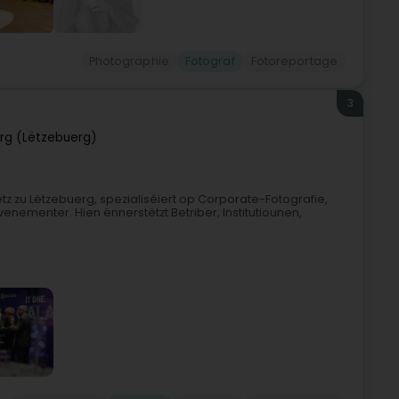
Photographie
Fotograf
Fotoreportage
3
rg (Lëtzebuerg)
ëtz zu Lëtzebuerg, spezialiséiert op Corporate-Fotografie,
enementer. Hien ënnerstëtzt Betriber, Institutiounen,