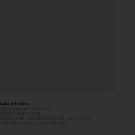
 Aktivitéiten
tographie zu Luxembourg
ding zu Luxembourg
esteieren an Finanzéierungen zu Luxembourg
obilienförderung zu Luxembourg