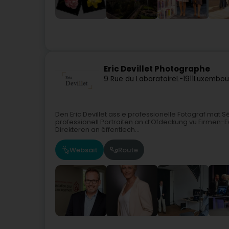
Eric Devillet Photographe
9 Rue du Laboratoire
L-1911
Luxembou
Den Eric Devillet ass e professionelle Fotograf mat S
professionell Portraiten an d’Ofdeckung vu Firmen-Ev
Direkteren an ëffentlech...
Websäit
Route