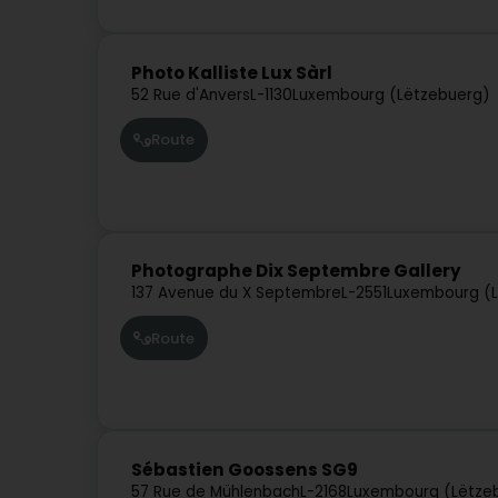
Photo Kalliste Lux Sàrl
52 Rue d'Anvers
L-1130
Luxembourg (Lëtzebuerg)
Route
Photographe Dix Septembre Gallery
137 Avenue du X Septembre
L-2551
Luxembourg (
Route
Sébastien Goossens SG9
57 Rue de Mühlenbach
L-2168
Luxembourg (Lëtze