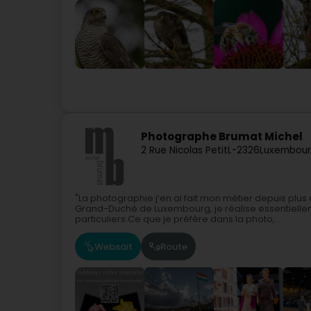
Photographe Brumat Michel
2 Rue Nicolas Petit
L-2326
Luxembour
"La photographie j’en ai fait mon métier depuis plu
Grand-Duché de Luxembourg, je réalise essentielle
particuliers.Ce que je préfère dans la photo,...
Websäit
Route