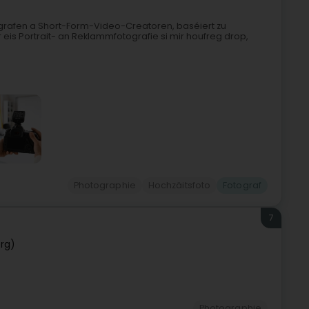
tografen a Short-Form-Video-Creatoren, baséiert zu
 eis Portrait- an Reklammfotografie si mir houfreg drop,
Photographie
Hochzäitsfoto
Fotograf
7
rg)
Photographie