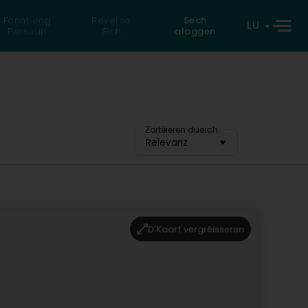
Fannt eng
Reverse
Sech
LU
Persoun
Sich
aloggen
Zortéieren duerch
Relevanz
D'Kaart vergréisseren