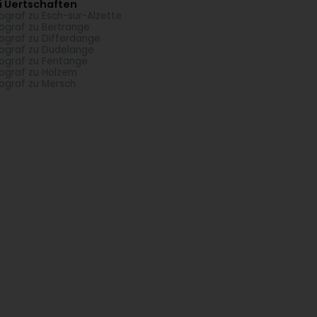
i Uertschaften
ograf zu Esch-sur-Alzette
ograf zu Bertrange
ograf zu Differdange
ograf zu Dudelange
ograf zu Fentange
ograf zu Holzem
ograf zu Mersch