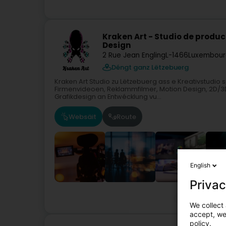
Kraken Art - Studio de produc
Design
2 Rue Jean Engling
L-1466
Luxembour
Déngt ganz Lëtzebuerg
Kraken Art Studio zu Lëtzebuerg ass e Kreativstudio 
Firmenvideoen, Reklammfilmer, Motion Design, 2D/3
Grafikdesign an Entwécklung vu...
Websäit
Route
English
Privac
Audiovisuel Pr
We collect 
accept, we'
policy.