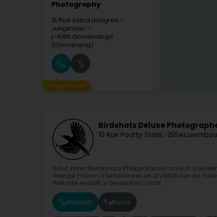
Photography
15 Rue Astrid Lindgren
-
Junglinster -
L-6189
Gonderange
(Gonnereng)
Gesponsert
Birdshots Deluxe Photograph
10 Rue Poutty Stein
L-2554
Luxembou
Salut, mäin Numm ass Philipp Rassel, an ech si leide
menge Fotoen d'Schéinheet an d'Villfalt vun de Vull
Website erstallt, u Gedenken u mäi...
Websäit
Route