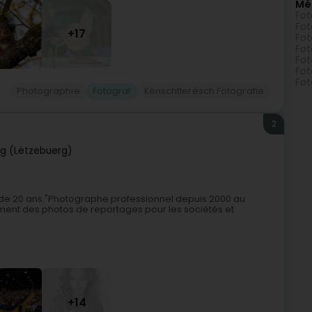
Mé
Fot
Fot
+17
Fot
Fot
Fot
Fot
Fot
Photographie
Fotograf
Kënschtlerësch Fotografie
2
g (Lëtzebuerg)
s de 20 ans."Photographe professionnel depuis 2000 au
ment des photos de reportages pour les sociétés et
+14