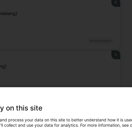
5
eideleng)
Immobilien
6
eng)
Immobilien
y on this site
7
and process your data on this site to better understand how it is used
ll collect and use your data for analytics. For more information, see 