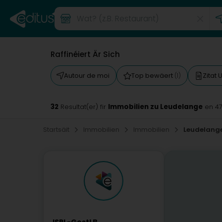
Raffinéiert Är Sich
Autour de moi
Top bewäert
Zitat 
(1)
32
Immobilien zu Leudelange
Resultat(er) fir
en 4
Startsäit
Immobilien
Immobilien
Leudelang