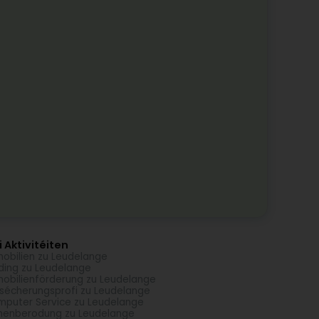
 Aktivitéiten
obilien zu Leudelange
ding zu Leudelange
obilienförderung zu Leudelange
sécherungsprofi zu Leudelange
puter Service zu Leudelange
menberodung zu Leudelange