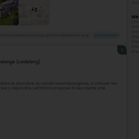
Arc
+3
Mé
Imm
Imm
Imm
Immobilienberodung an Immobilienservice
Immobilien
Imm
Imm
Imm
2
Imm
elange (Leideleng)
e dans le domaine du syndic luxembourgeois, à côtoyer les
Pour y répondre, Leit’Immo propose à ses clients une