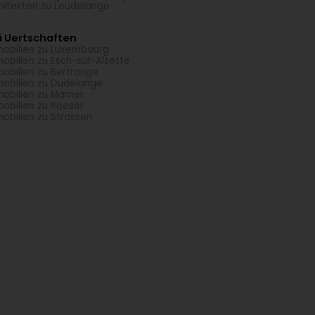
hitekten zu Leudelange
i Uertschaften
obilien zu Luxembourg
obilien zu Esch-sur-Alzette
obilien zu Bertrange
obilien zu Dudelange
obilien zu Mamer
obilien zu Roeser
obilien zu Strassen