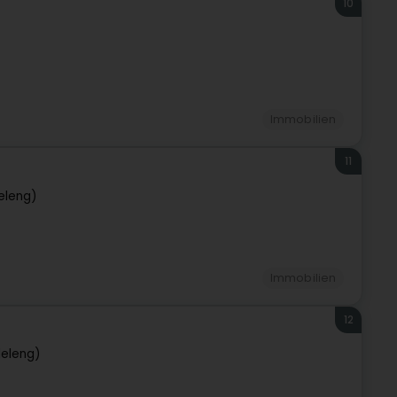
10
Immobilien
11
eleng)
Immobilien
12
deleng)