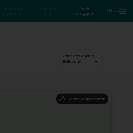
Fannt eng
Reverse
Sech
LU
Persoun
Sich
aloggen
Zortéieren duerch
Relevanz
D'Kaart vergréisseren