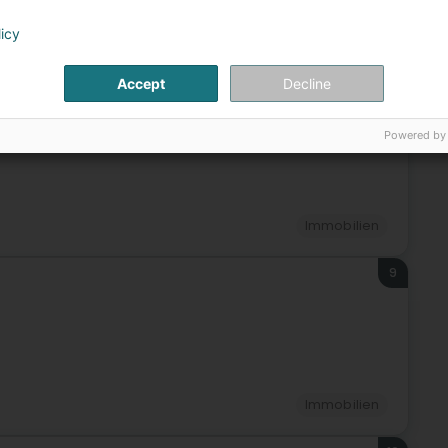
licy
Immobilien
Accept
Decline
8
(Leideleng)
Powered by
Immobilien
9
Immobilien