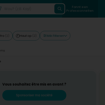
Fannt een
Professionnellen
Méi Filteren
Ufro
Haut op
(2)
(2)
7ms
e
Vous souhaitez être mis en avant ?
Sponsoriser ma société