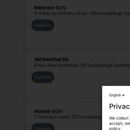
Balmast SCiv
2-4 Rue du Château d'Eau
L-3364
Leudelange (L
Route
AM Beechel SA
9 Rue Jean Fischbach
L-3372
Leudelange (Leidel
Route
English
Privac
Monair SCiv
17 Rue Léon Laval
L-3372
Leudelange (Leideleng)
We collect 
accept, we'
policy.
Route