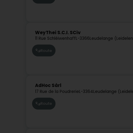
WeyThei S.C.I. SCiv
11 Rue Schléiwenhaff
L-3366
Leudelange (Leidele
Route
AdHoc Sàrl
17 Rue de la Poudrerie
L-3364
Leudelange (Leidel
Route