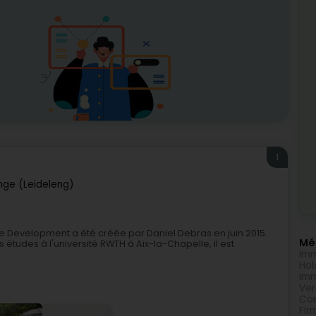
1
nge (Leideleng)
e Development a été créée par Daniel Debras en juin 2015.
Méi
 études à l'université RWTH à Aix-la-Chapelle, il est
Imm
Hol
Imm
Ver
Com
Fir