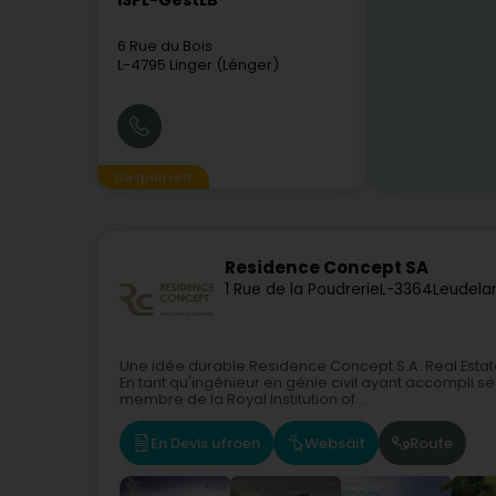
ISPL-GestLB
6 Rue du Bois
L-4795
Linger (Lénger)
Gesponsert
Residence Concept SA
1 Rue de la Poudrerie
L-3364
Leudela
Une idée durable.Residence Concept S.A. Real Estat
En tant qu'ingénieur en génie civil ayant accompli ses
membre de la Royal Institution of...
En Devis ufroen
Websäit
Route