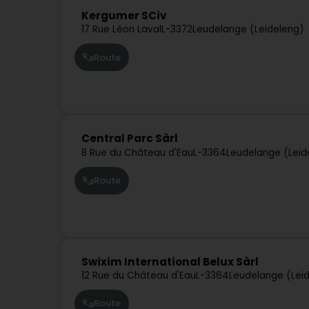
Kergumer SCiv
17 Rue Léon Laval
L-3372
Leudelange (Leideleng)
Route
Central Parc Sàrl
8 Rue du Château d'Eau
L-3364
Leudelange (Leid
Route
Swixim International Belux Sàrl
12 Rue du Château d'Eau
L-3364
Leudelange (Lei
Route