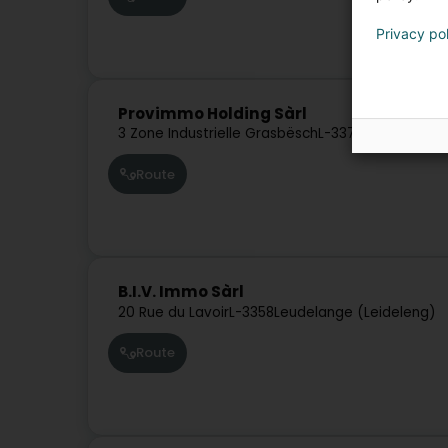
Privacy po
Provimmo Holding Sàrl
3 Zone Industrielle Grasbësch
L-3370
Leudelange 
Route
B.I.V. Immo Sàrl
20 Rue du Lavoir
L-3358
Leudelange (Leideleng)
Route