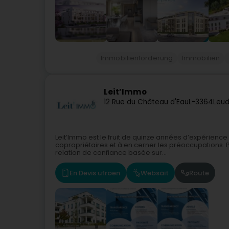
Immobilienförderung
Immobilien
Leit’Immo
12 Rue du Château d'Eau
L-3364
Leud
Leit’Immo est le fruit de quinze années d’expérienc
copropriétaires et à en cerner les préoccupations. 
relation de confiance basée sur...
En Devis ufroen
Websäit
Route