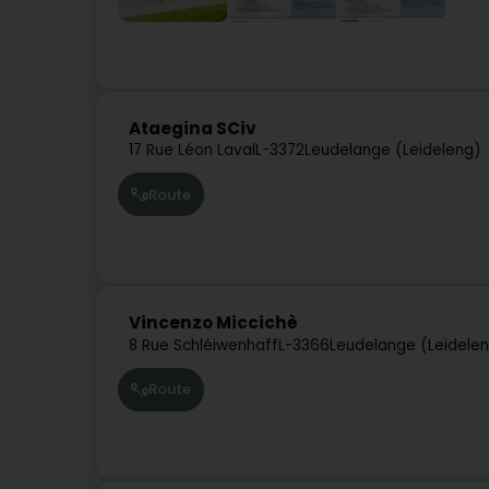
Ataegina SCiv
17 Rue Léon Laval
L-3372
Leudelange (Leideleng)
Route
Vincenzo Miccichè
8 Rue Schléiwenhaff
L-3366
Leudelange (Leidele
Route