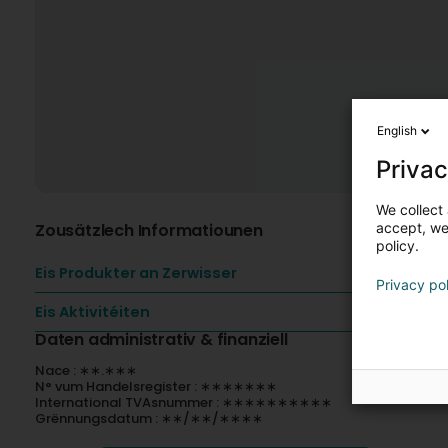
English
Privac
We collect 
Zousätzlech Informatiounen
accept, we'
policy.
Eis Produkter an Zerwisser
Privacy po
Eis Aktivitéiten
Daten administrativ & finanziell
Nace : ∗∗.∗∗∗
N° vum Handelsregister : ∗∗∗∗∗∗∗
International TVAsnummer : ∗∗∗∗∗∗∗∗∗∗
Grënnungsdatum : ∗∗/∗∗/∗∗∗∗