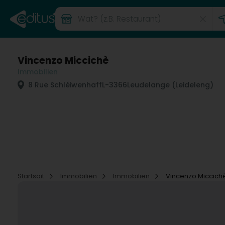
Vincenzo Miccichè
Immobilien
8 Rue Schléiwenhaff
L-3366
Leudelange (Leideleng)
Startsäit
Immobilien
Immobilien
Vincenzo Miccich