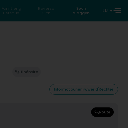
Fannt eng
Reverse
Sech
LU
Persoun
Sich
aloggen
Itinéraire
Informatiounen iwwer d'Rechter
Route