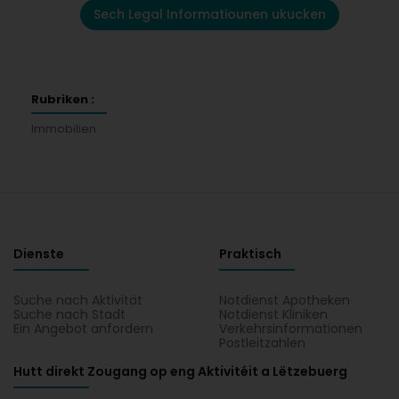
Sech Legal Informatiounen ukucken
Rubriken :
Immobilien
Dienste
Praktisch
Suche nach Aktivität
Notdienst Apotheken
Suche nach Stadt
Notdienst Kliniken
Ein Angebot anfordern
Verkehrsinformationen
Postleitzahlen
Hutt direkt Zougang op eng Aktivitéit a Lëtzebuerg