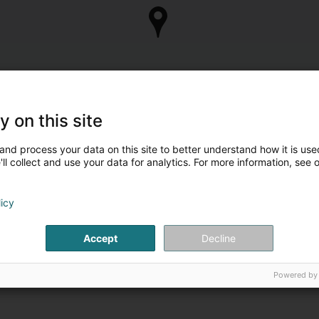
y on this site
and process your data on this site to better understand how it is used
ll collect and use your data for analytics. For more information, see 
licy
Accept
Decline
Powered by