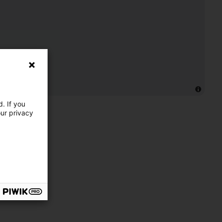
. If you
our privacy