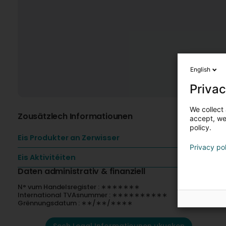
English
Privac
We collect 
Zousätzlech Informatiounen
accept, we'
policy.
Eis Produkter an Zerwisser
Privacy po
Eis Aktivitéiten
Daten administrativ & finanziell
N° vum Handelsregister : ∗∗∗∗∗∗∗
International TVAsnummer : ∗∗∗∗∗∗∗∗∗∗
Grënnungsdatum : ∗∗/∗∗/∗∗∗∗