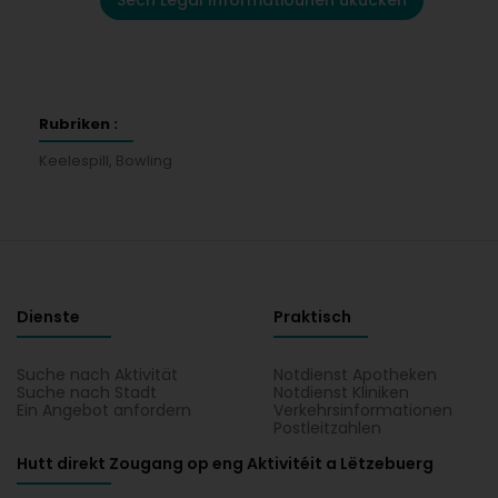
Sech Legal Informatiounen ukucken
Rubriken :
Keelespill, Bowling
Dienste
Praktisch
Suche nach Aktivität
Notdienst Apotheken
Suche nach Stadt
Notdienst Kliniken
Ein Angebot anfordern
Verkehrsinformationen
Postleitzahlen
Hutt direkt Zougang op eng Aktivitéit a Lëtzebuerg