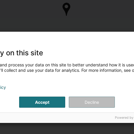
y on this site
and process your data on this site to better understand how it is used
ll collect and use your data for analytics. For more information, see 
licy
Accept
Decline
Powered by