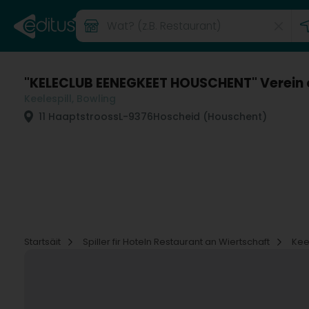
"KELECLUB EENEGKEET HOUSCHENT" Verein
Keelespill, Bowling
11 Haaptstrooss
L-9376
Hoscheid (Houschent)
Startsäit
Spiller fir Hoteln Restaurant an Wiertschaft
Kee