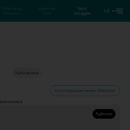
Fannt eng
Reverse
Sech
LU
Persoun
Sich
aloggen
Itinéraire
Informatiounen iwwer d'Rechter
Gewinnzweck
Route