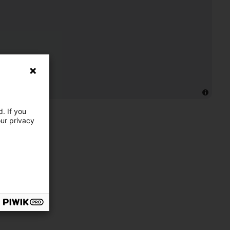
. If you
our privacy