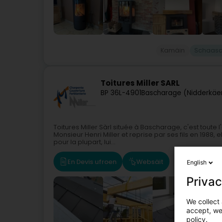
Kamäin
Schaasc
Toitures Miller SARL
BP 36
L-4901
Bascharage (Nidderkäe
Toitures Miller Sàrl située à Bascharage, c'est toute 
Monsieur Henri Miller et reprise par ses fils en 1988
pour la plupart, lui...
En Devis ufroen
Websäit
English
Privac
We collect 
accept, we'
policy.