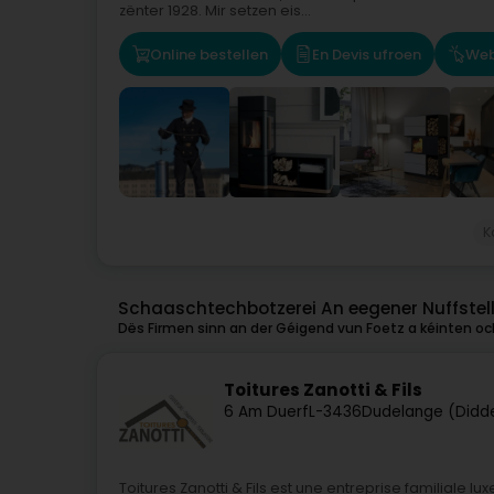
zënter 1928. Mir setzen eis...
Online bestellen
En Devis ufroen
Web
K
Schaaschtechbotzerei An eegener Nuffstel
Dës Firmen sinn an der Géigend vun Foetz a kéinten och
Toitures Zanotti & Fils
6 Am Duerf
L-3436
Dudelange (Didd
Toitures Zanotti & Fils est une entreprise familiale