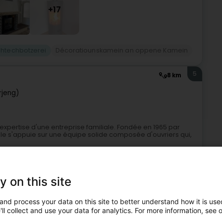
+17
htechbotzerei
Décoratiounskamein an oppene Kamein
5
8 km
rjeng)
l'expertise d'une entreprise familiale. Fondée en 1965 par
, elle s'appuie sur une équipe solide composée d'ouvriers qui,
y on this site
and process your data on this site to better understand how it is used
ll collect and use your data for analytics. For more information, see 