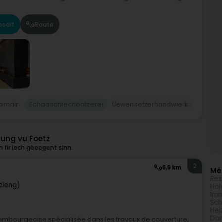
säit
Route
amäin
Schaaschtechbotzerei
Uewensetzerhandwierk
lung vu Foetz
 fir Iech gëeegent sinn.
2
6,9 km
Méi
Res
eleng)
Hol
Imm
Sch
Hei
Da
 luxembourgeoise spécialisée dans les travaux de couverture,