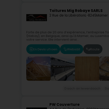
Toitures Mig Robaye SARLS
2 Rue de la Libération
L-8245
Mamer 
Forte de plus de 20 ans d’expérience, l’entreprise 
(Habay), en Belgique, ainsi qu'à Mamer, au Luxembou
votre service. Elle intervient ainsi...
En Devis ufroen
Websäit
Route
Daach an Iwwerdaach
Da
PW Couverture