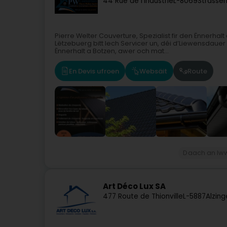
44 Rue de l'Industrie
L-8069
Strassen
Pierre Welter Couverture, Spezialist fir den Ënnerha
Lëtzebuerg bitt Iech Servicer un, déi d’Liewensdaue
Ënnerhalt a Botzen, awer och mat...
En Devis ufroen
Websäit
Route
Daach an Iw
Art Déco Lux SA
477 Route de Thionville
L-5887
Alzing