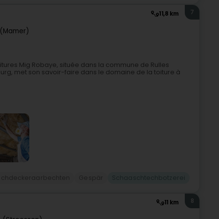
7
11,8 km
(Mamer)
Toitures Mig Robaye, située dans la commune de Rulles
rg, met son savoir-faire dans le domaine de la toiture à
chdeckeraarbechten
Gespär
Schaaschtechbotzerei
8
11 km