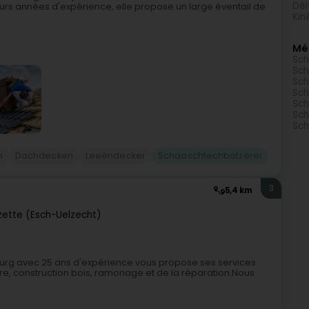
Déi
sieurs années d'expérience, elle propose un large éventail de
Kin
Mé
Sch
Sch
Sch
Sch
Sch
Sch
Sch
h
Dachdecken
Leeëndecker
Schaaschtechbotzerei
3
5,4 km
zette (Esch-Uelzecht)
urg avec 25 ans d'expérience vous propose ses services
ure, construction bois, ramonage et de la réparation.Nous