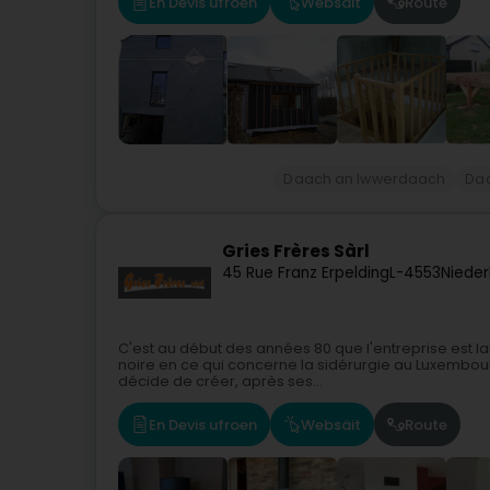
En Devis ufroen
Websäit
Route
Daach an Iwwerdaach
Da
Gries Frères Sàrl
45 Rue Franz Erpelding
L-4553
Nieder
C'est au début des années 80 que l'entreprise est la
noire en ce qui concerne la sidérurgie au Luxembourg
décide de créer, après ses...
En Devis ufroen
Websäit
Route