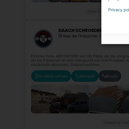
Privacy po
Daach an Iwwerdaac
DAACH SCHROEDER
19 Rue de l'Industrie
L-8069
Bertrang
E Know-how, dat säit 1995 vun de Papp op de Jong wei
an eis Passioun an den Déngscht vun Äre Projeten. M
Holzkonstruktiounen, Zinkaarbechten,...
En Devis ufroen
Websäit
Route
Daach an Iw