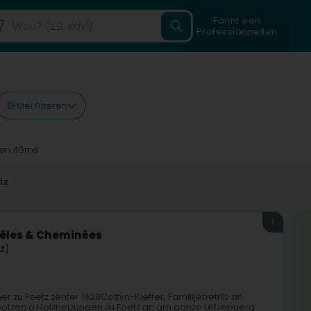
Fannt een
Professionnellen
Méi Filteren
en 46ms
tz
1
oêles & Cheminées
iz)
 zu Foetz zënter 1928Cottyn-Kieffer, Familljebetrib an
inbotzen a Holzheizungen zu Foetz an am ganze Lëtzebuerg