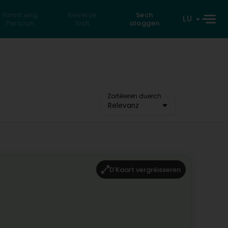
Fannt eng
Reverse
Sech
LU
Persoun
Sich
aloggen
Zortéieren duerch
Relevanz
D'Kaart vergréisseren