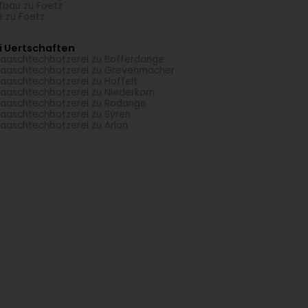
fbau zu Foetz
é zu Foetz
i Uertschaften
aaschtechbotzerei zu Bofferdange
aaschtechbotzerei zu Grevenmacher
aaschtechbotzerei zu Hoffelt
aaschtechbotzerei zu Niederkorn
aaschtechbotzerei zu Rodange
aaschtechbotzerei zu Syren
aaschtechbotzerei zu Arlon