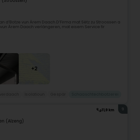
 (Stroossen)
lt an d’Botze vun Ärem Daach.D’Firma mat Sëtz zu Stroossen a
r vun Ärem Daach verlängeren, mat eisem Service fir
+2
werdaach
Isolatioun
Gespär
Schaaschtechbotzerei
9
11,9 km
en (Alzeng)