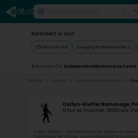
Raffinéiert Är Sich
Autour de moi
Zougang fir Behënnerten
(1)
1
Schaaschtechbotzerei zu Foetz
Resultat(er) fir
Startsäit
Kamäin
Schaaschtechbotzerei
Foe
Cottyn-Kieffer Ramonage, P
13 Rue de l'Industrie
L-3895
Foetz (Fe
Cottyn-Kieffer – Äre Kamäinbotzer, Poêlen & Kamäiner
Fournisseur de la Cour, ass Äre Spezialist fir Kamä