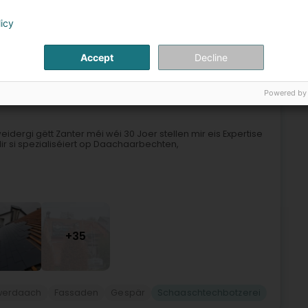
licy
h
Renovatioun
Leeëndecker
Schaaschtechbotzerei
Accept
Decline
6
10,7 km
e (Bartreng)
Powered by
dergi gëtt Zanter méi wéi 30 Joer stellen mir eis Expertise
ir si spezialiséiert op Daachaarbechten,
+35
werdaach
Fassaden
Gespär
Schaaschtechbotzerei