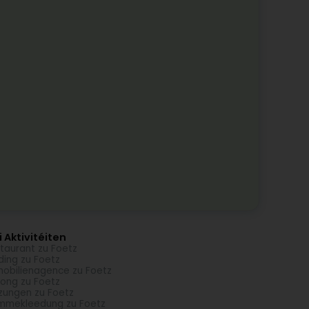
 Aktivitéiten
taurant zu Foetz
ding zu Foetz
obilienagence zu Foetz
ong zu Foetz
zungen zu Foetz
mmekleedung zu Foetz