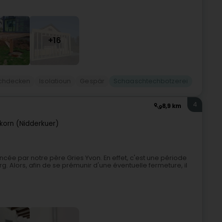
+16
chdecken
Isolatioun
Gespär
Schaaschtechbotzerei
4
8,9 km
korn (Nidderkuer)
ncée par notre père Gries Yvon. En effet, c'est une période
. Alors, afin de se prémunir d'une éventuelle fermeture, il