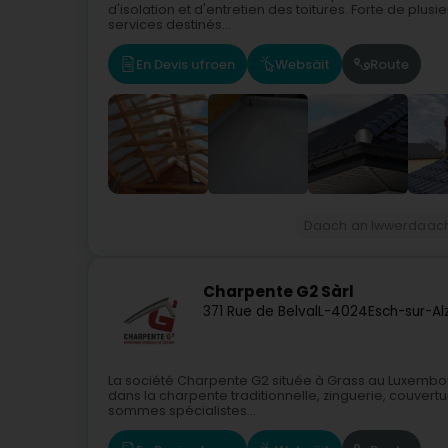
d'isolation et d'entretien des toitures. Forte de plu
services destinés...
En Devis ufroen
Websäit
Route
Daach an Iwwerdaac
Charpente G2 Sàrl
371 Rue de Belval
L-4024
Esch-sur-Al
La société Charpente G2 située à Grass au Luxembo
dans la charpente traditionnelle, zinguerie, couvert
sommes spécialistes...