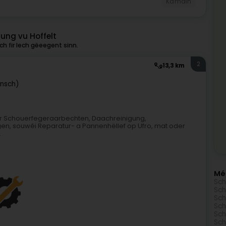
Kamäin
ung vu Hoffelt
h fir Iech gëeegent sinn.
2
13,3 km
ënsch)
ir Schouerfegeraarbechten, Daachreinigung,
gen, souwéi Reparatur- a Pannenhëllef op Ufro, mat oder
.
Mé
Sch
Sch
Sch
Sch
Sch
Sch