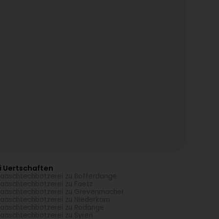
i Uertschaften
aaschtechbotzerei zu Bofferdange
aaschtechbotzerei zu Foetz
aaschtechbotzerei zu Grevenmacher
aaschtechbotzerei zu Niederkorn
aaschtechbotzerei zu Rodange
aaschtechbotzerei zu Syren