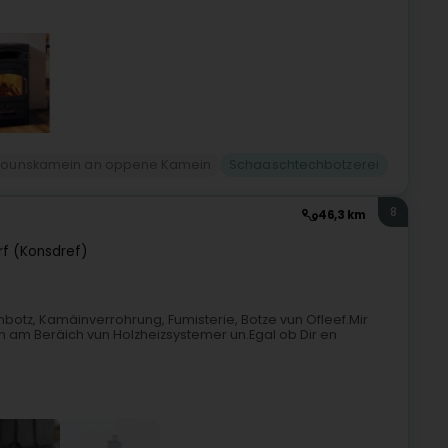
iounskamein an oppene Kamein
Schaaschtechbotzerei
8
46,3 km
f (Konsdref)
botz, Kamäinverrohrung, Fumisterie, Botze vun Ofleef.Mir
 am Beräich vun Holzheizsystemer un.Egal ob Dir en