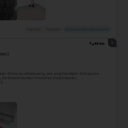
+4
Kamäin
Kamäin
Schaaschtechbotzerei
9
49 km
elen)
ker-Firma zu Lëtzebuerg, ass eng Familljen-Entreprise
rg. Eis Daachdecker maachen Daachleeën,
,...