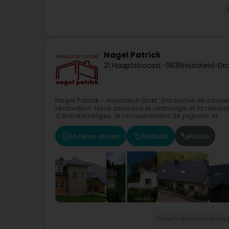
Nagel Patrick
21 Haaptstrooss
L-9835
Hoscheid-Dic
Nagel Patrick – Hoscheid-Dickt : Entreprise de couvert
rénovation. Nous assurons le nettoyage et la répara
d’échafaudages, le recouvrement de pignons et...
En Devis ufroen
Websäit
Route
Daach an Iwwerdaac