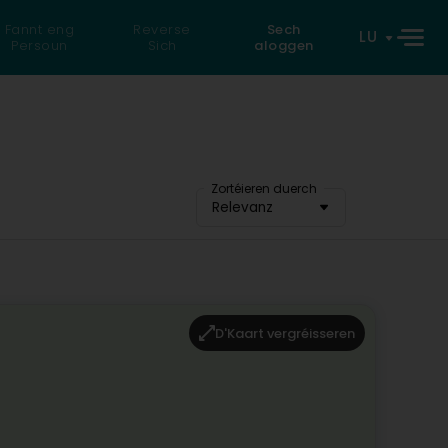
Fannt eng
Reverse
Sech
LU
Persoun
Sich
aloggen
Zortéieren duerch
Relevanz
D'Kaart vergréisseren