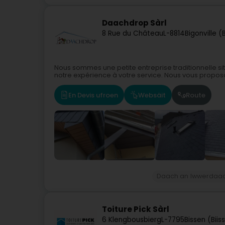
Daachdrop Sàrl
8 Rue du Château
L-8814
Bigonville 
Nous sommes une petite entreprise traditionnelle s
notre expérience à votre service. Nous vous proposons
En Devis ufroen
Websäit
Route
Daach an Iwwerdaa
Toiture Pick Sàrl
6 Klengbousbierg
L-7795
Bissen (Biis