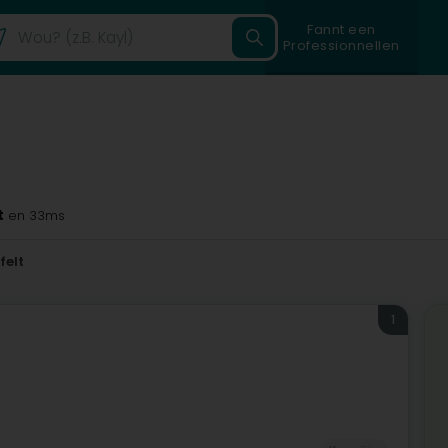
Fannt een
Professionnellen
t
en 33ms
felt
1