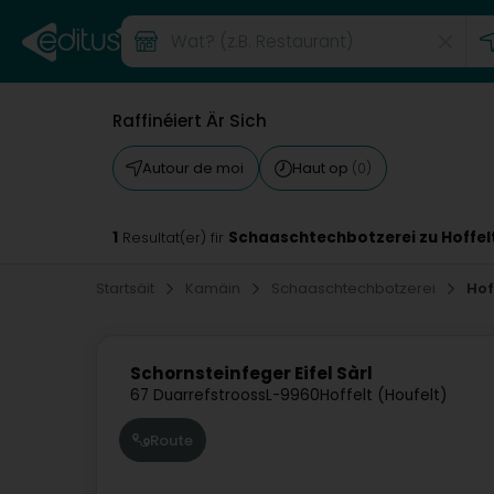
Raffinéiert Är Sich
Autour de moi
Haut op
(0)
1
Schaaschtechbotzerei zu Hoffel
Resultat(er) fir
Startsäit
Kamäin
Schaaschtechbotzerei
Hof
Schornsteinfeger Eifel Sàrl
67 Duarrefstrooss
L-9960
Hoffelt (Houfelt)
Route