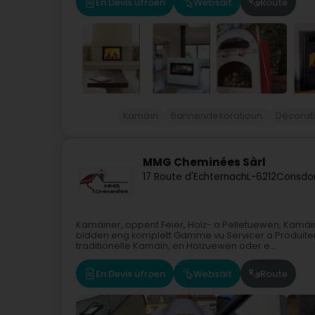
En Devis ufroen
Websäit
Route
Kamäin
Bannendekoratioun
Décorat
MMG Cheminées Sàrl
17 Route d'Echternach
L-6212
Consdor
Kamäiner, oppent Feier, Holz- a Pelletuewen, Kamäin
bidden eng komplett Gamme vu Servicer a Produiten
traditionelle Kamäin, en Holzuewen oder e...
En Devis ufroen
Websäit
Route