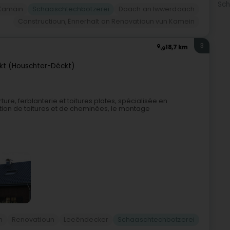
Sch
Kamäin
Schaaschtechbotzerei
Daach an Iwwerdaach
Constructioun, Ënnerhalt an Renovatioun vun Kamein
3
18,7 km
kt (Houschter-Déckt)
ure, ferblanterie et toitures plates, spécialisée en
tion de toitures et de cheminées, le montage
h
Renovatioun
Leeëndecker
Schaaschtechbotzerei