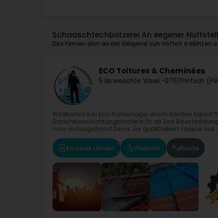
Schaaschtechbotzerei An eegener Nuffstell
Dës Firmen sinn an der Géigend vun Hoffelt a kéinten oc
ECO Toitures & Cheminées
5 Ierweschte Wee
L-9767
Pintsch (P
Wëllkomm bei Eco Ramonage, Ärem lokalen Expert f
Daachbeschichtungsmolerei fir all Zort Beschichtun
ouni viräusgehend Devis. Eis qualifizéiert Equipe ass..
En Devis ufroen
Websäit
Route