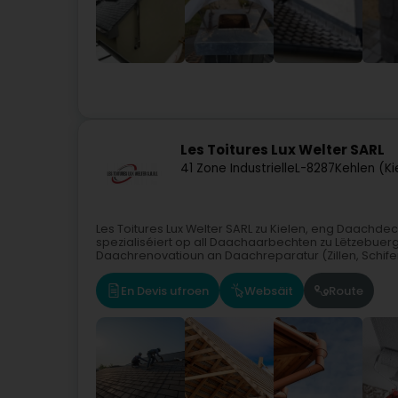
Les Toitures Lux Welter SARL
41 Zone Industrielle
L-8287
Kehlen (Ki
Les Toitures Lux Welter SARL zu Kielen, eng Daachdec
spezialiséiert op all Daachaarbechten zu Lëtzebue
Daachrenovatioun an Daachreparatur (Zillen, Schifer)
En Devis ufroen
Websäit
Route