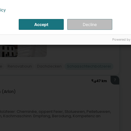
urgeois. Nous sommes la 3ème génération d’une famille
licy
Accept
Decline
Powered by
+6
ie
Renovatioun
Dachdecken
Schaaschtechbotzerei
7
47 km
 (Arlon)
ir Holzfeier: Cheminée, oppent Feier, Stoluewen, Pelletuewen,
wen, Kachmaschinn. Empfang, Berodung, Kompetenz an