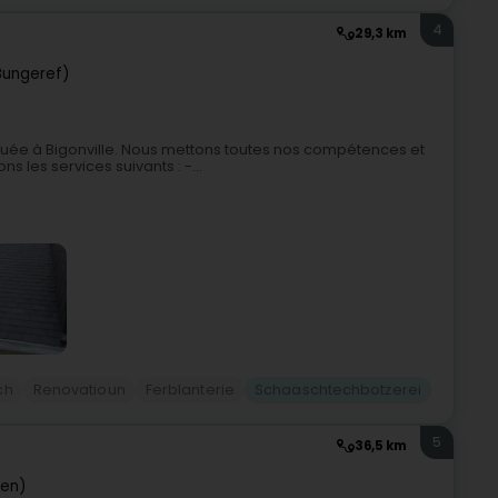
4
29,3 km
(Bungeref)
ituée à Bigonville. Nous mettons toutes nos compétences et
 les services suivants : -...
ch
Renovatioun
Ferblanterie
Schaaschtechbotzerei
5
36,5 km
sen)