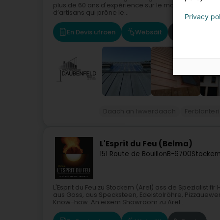
plus de 60 ans d'expérience sur le marché luxembo
d’artisans qui prône le...
Privacy po
En Devis ufroen
Websäit
Route
Daach an Iwwerdaach
Ferblanter
L'Esprit du Feu (Belma)
151 Route de Bouillon
B-6700
Stockem
L'Esprit du Feu zu Stockem (Arel) ass de Spezialist f
aus Goss, aus Specksteen, Edelstolröhre, Pizzaue
Know-how. An eisem Showroom zu Arel...