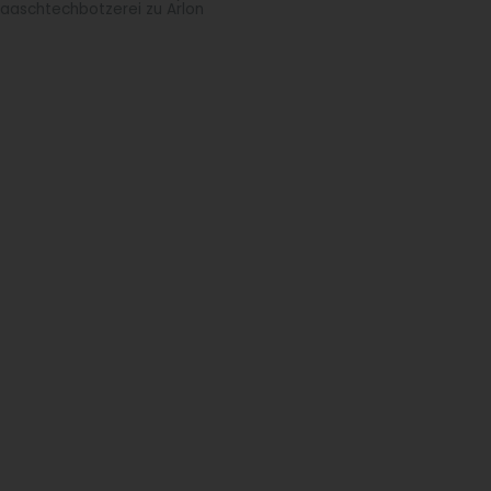
aaschtechbotzerei zu Arlon