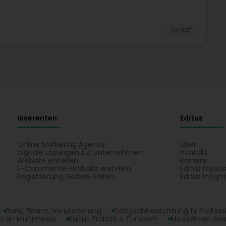
Verkaf
Inserenten
Editus
Online Marketing Agentur
Über
Digitale Lösungen für Unternehmen
Kontakt
Website erstellen
Karriere
E-Commerce-Website erstellen
Editus myBus
Registrierung Gelben Seiten
Editus Insigh
Bank, Finanz, Versécherung
Déngschtleeschtung fir Profess
 an Multimedia
Kultur, Fräizäit a Turissem
Medezin an Ge