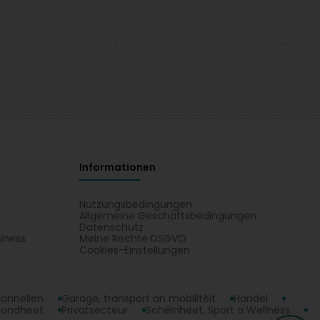
Informationen
Nutzungsbedingungen
Allgemeine Geschäftsbedingungen
Datenschutz
iness
Meine Rechte DSGVO
t
Cookies-Einstellungen
ionnellen
Garage, transport an mobilitéit
Handel
sondheet
Privatsecteur
Schéinheet, Sport a Wellness