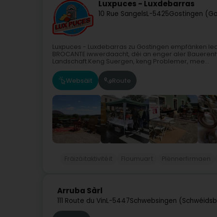
Luxpuces - Luxdebarras
10 Rue Sangels
L-5425
Gostingen (G
Luxpuces - Luxdebarras zu Gostingen empfänken Iec
BROCANTE iwwerdaacht, déi an enger aler Bauerenha
Landschaft.Keng Suergen, keng Problemer, mee...
Websäit
Route
Fräizäitaktivitéit
Floumuart
Plënnerfirmaen
Arruba Sàrl
111 Route du Vin
L-5447
Schwebsingen (Schwéids