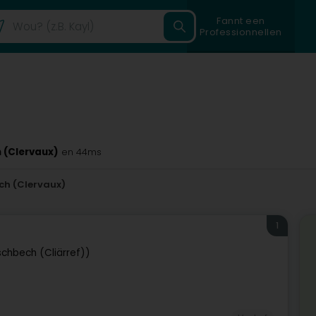
Fannt een
Professionnellen
 (Clervaux)
en 44ms
ch (Clervaux)
1
schbech (Cliärref))