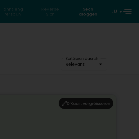
Fannt eng
Reverse
Sech
LU
Persoun
Sich
aloggen
Zortéieren duerch
Relevanz
D'Kaart vergréisseren