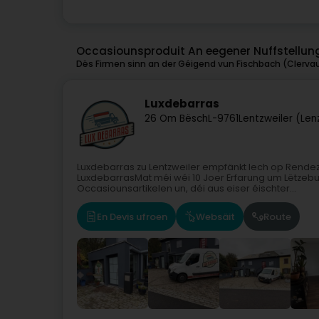
Occasiounsproduit An eegener Nuffstellun
Dës Firmen sinn an der Géigend vun Fischbach (Clervaux
Luxdebarras
26 Om Bësch
L-9761
Lentzweiler (Len
Luxdebarras zu Lentzweiler empfänkt Iech op Rend
LuxdebarrasMat méi wéi 10 Joer Erfarung um Lëtzebuer
Occasiounsartikelen un, déi aus eiser éischter...
En Devis ufroen
Websäit
Route