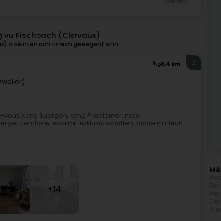
Verkaf
g vu Fischbach (Clervaux)
) a kéinten och fir Iech gëeegent sinn.
2
6,4 km
zweiler)
ez-vous.Keng Suergen, keng Problemer, mee
ger Territoire, wou mir exklusiv schaffen, bidde mir Iech
Méi
Hei
Bët
+14
Per
Déi
Tra