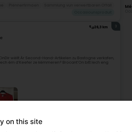
me
Plënnerfirmaen
Sammlung vun verwertbaren Offäll
Mé
Occ
Occasiounsproduit
3
26,3 km
ne
Dir wëllt Är Second-Hand-Artikelen zu Bastogne verkafen,
n Iech ëm d’Keefer ze këmmeren? Brocant’On bitt Iech eng
y on this site
ivitéit
Floumuart
Verkaafsdepot
Occasiounsproduit