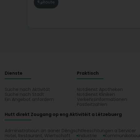
Route
Dienste
Praktisch
Suche nach Aktivität
Notdienst Apotheken
Suche nach Stadt
Notdienst Kliniken
Ein Angebot anfordern
Verkehrsinformationen
Postleitzahlen
Hutt direkt Zougang op eng Aktivitéit a Lëtzebuerg
Administratioun an aaner Déngschtleeschtungen a Servicer
Hotel, Restaurant, Wiertschaft
Industrie
Kommunikatioun