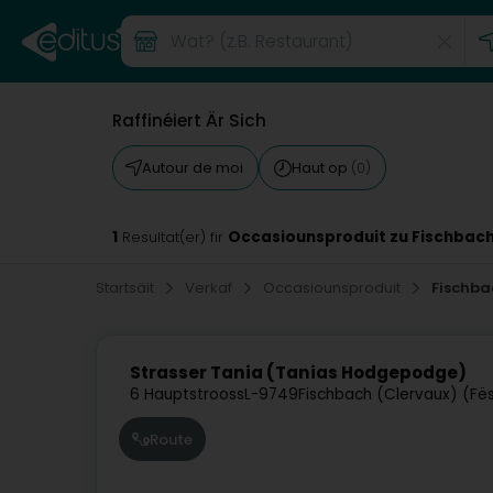
Raffinéiert Är Sich
Autour de moi
Haut op
(0)
1
Occasiounsproduit zu Fischbach
Resultat(er) fir
Startsäit
Verkaf
Occasiounsproduit
Fischba
Strasser Tania (Tanias Hodgepodge)
6 Hauptstrooss
L-9749
Fischbach (Clervaux) (Fë
Route