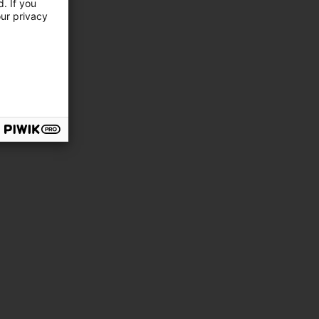
. If you
our privacy