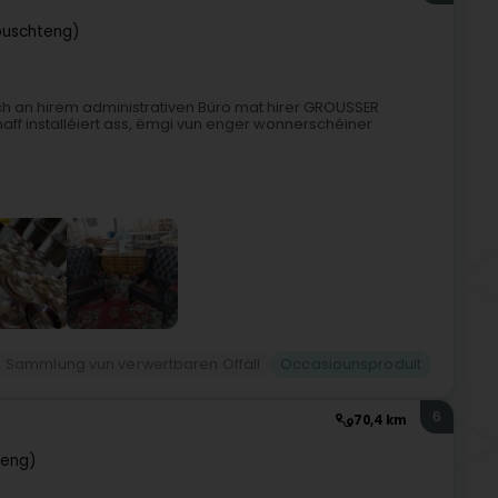
ouschteng)
h an hirem administrativen Büro mat hirer GROUSSER
ff installéiert ass, ëmgi vun enger wonnerschéiner
Sammlung vun verwertbaren Offäll
Occasiounsproduit
6
70,4 km
beng)