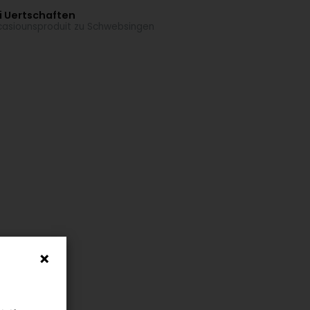
i Uertschaften
asiounsproduit zu Schwebsingen