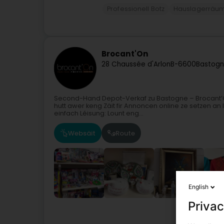
Professionell Botz
Hauslagerräu
Brocant'On
28 Chaussée d'Arlon
B-6600
Bastog
Second-Hand Depot-Verkaf zu Bastogne – Brocant’On
hutt awer keng Zäit fir Annoncen online ze setzen a
einfach Léisung: Lount eng...
Websäit
Route
English
Privac
Fräizäitakt