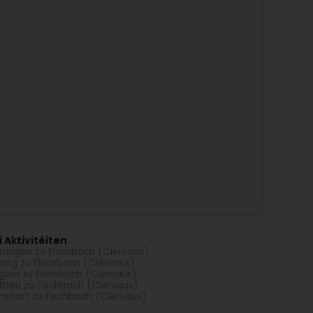
 Aktivitéiten
zungen zu Fischbach (Clervaux)
ong zu Fischbach (Clervaux)
gola zu Fischbach (Clervaux)
fbau zu Fischbach (Clervaux)
nsport zu Fischbach (Clervaux)