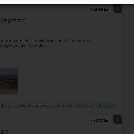
8
24,6 km
 (Angelduerf)
position pour les services suivants : Fourniture et
iage forage. Pose de...
ifbau
Ausbueraarbechten an Seeaarbechten
Bëtong
9
27,7 km
ogne