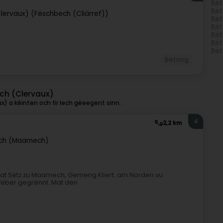
Bët
Bët
lervaux) (Fëschbech (Cliärref))
Bët
Bët
Bët
Bët
Bët
Bëtong
ch (Clervaux)
) a kéinten och fir Iech gëeegent sinn.
4
2,2 km
ch (Maarnech)
 mat Sëtz zu Maarnech, Gemeng Klierf, am Norden vu
Weber gegrënnt. Mat den