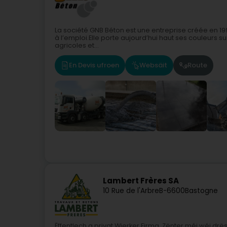
La société GNB Béton est une entreprise créée en 1999,
à l’emploi.Elle porte aujourd’hui haut ses couleurs sur 
agricoles et...
En Devis ufroen
Websäit
Route
Lambert Frères SA
10 Rue de l'Arbre
B-6600
Bastogne
Ëffentlech a privat Wierker Firma. Zënter méi wéi dr