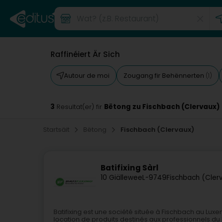
Raffinéiert Är Sich
Autour de moi
Zougang fir Behënnerten
(1)
3
Bëtong zu Fischbach (Clervaux)
Resultat(er) fir
Startsäit
Bëtong
Fischbach (Clervaux)
Batifixing Sàrl
10 Giällewee
L-9749
Fischbach (Cler
Batifixing est une société située à Fischbach au Lu
location de produits destinés aux professionnels du 