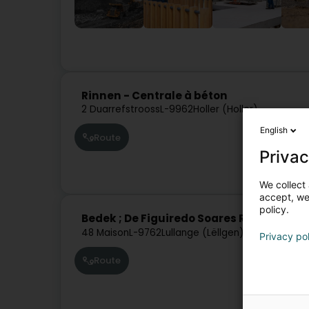
Rinnen - Centrale à béton
2 Duarrefstrooss
L-9962
Holler (Holler)
English
Route
Privac
We collect 
accept, we'
policy.
Bedek ; De Figuiredo Soares Rui
48 Maison
L-9762
Lullange (Lëllgen)
Privacy po
Route