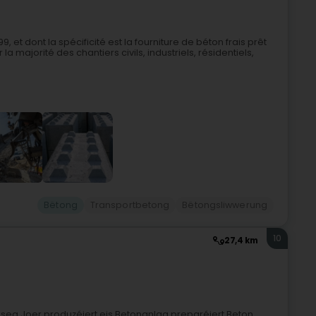
 et dont la spécificité est la fourniture de béton frais prêt
la majorité des chantiers civils, industriels, résidentiels,
Bëtong
Transportbetong
Bëtongsliwwerung
10
27,4 km
ësseg Joer produzéiert eis Betonanlag preparéiert Beton,