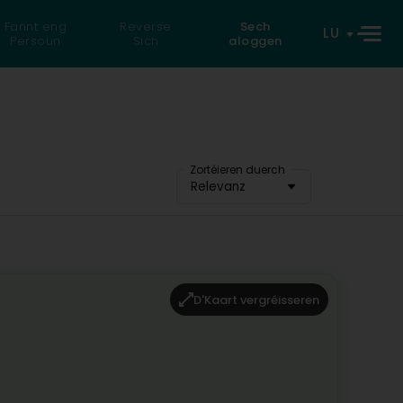
Fannt eng
Reverse
Sech
LU
Persoun
Sich
aloggen
Zortéieren duerch
Relevanz
D'Kaart vergréisseren