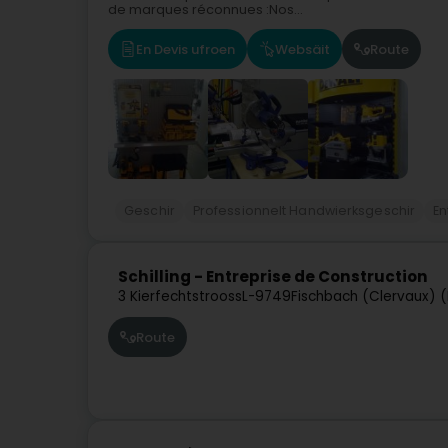
de marques réconnues :Nos...
En Devis ufroen
Websäit
Route
Geschir
Professionnelt Handwierksgeschir
En
Schilling - Entreprise de Construction
3 Kierfechtstrooss
L-9749
Fischbach (Clervaux) (
Route