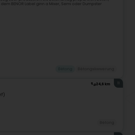
at dem BENOR Label ginn a Mixer, Semi oder Dumpster
Bëtong
Bëtongsliwwerung
11
24,6 km
rf)
Bëtong