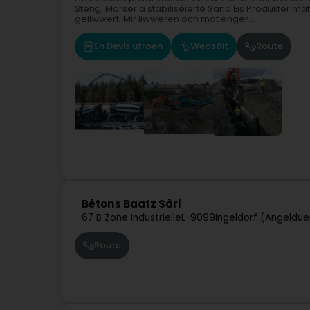
Steng, Mörser a stabiliséierte Sand.Eis Produkter m
geliwwert. Mir liwweren och mat enger...
En Devis ufroen
Websäit
Route
Bétons Baatz Sàrl
67 B Zone Industrielle
L-9099
Ingeldorf (Angeldue
Route