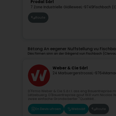
Prodal Sàrl
7 Zone Industrielle Giällewee
L-9749
Fischbach (C
Route
Bëtong An eegener Nuffstellung vu Fischba
Dës Firmen sinn an der Géigend vun Fischbach (Clervaux
Weber & Cie Sàrl
24 Marbuergerstrooss
L-9764
Marna
D'Firma Weber & Cie S.à r.l. ass eng Bauentreprise
Lëtzebuerg. D'Bauentreprise gouf 1931 vum Nicolas 
zwee einfache Grondwäerter "Qualitéit...
En Devis ufroen
Websäit
Route