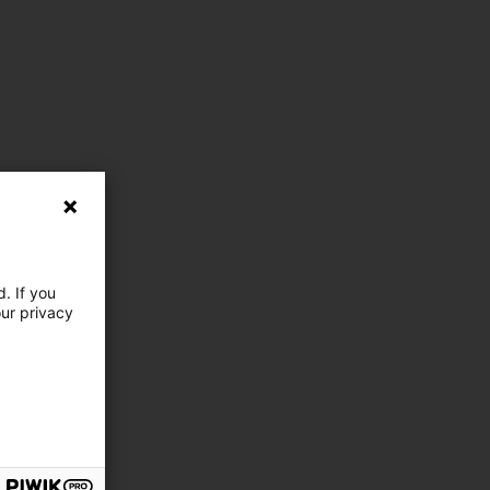
. If you
our privacy