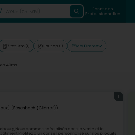
Fannt een
Professionnellen
Méi Filteren
Zitat Ufro
Haut op
(1)
(1)
en 40ms
1
vaux) (Fëschbech (Cliärref))
xembourg,Nous sommes spécialisés dans la vente et la
bâtiment.Profitez d'un conseil personnalisé sur nos produits