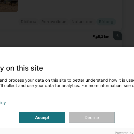
Déifbau
Renovatioun
Natursteen
Bëtong
6
5,3 km
y on this site
Bëtong
and process your data on this site to better understand how it is used
ll collect and use your data for analytics. For more information, see 
7
10 km
licy
Accept
Decline
Bëtong
Powered by