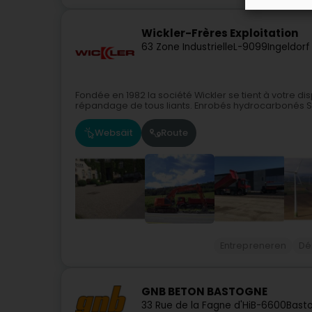
Wickler-Frères Exploitation
63 Zone Industrielle
L-9099
Ingeldorf
Fondée en 1982 la société Wickler se tient à votre dis
répandage de tous liants. Enrobés hydrocarbonés Sc
Websäit
Route
Entrepreneren
Dé
GNB BETON BASTOGNE
33 Rue de la Fagne d'Hi
B-6600
Bast