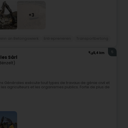
+3
inn an Betongswierk
Entrepreneren
Transportbetong
5
5,4 km
es Sàrl
(Bënzelt)
ns Générales exécute tout types de travaux de génie civil et
, les agriculteurs et les organismes publics. Forte de plus de