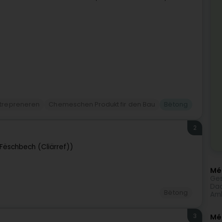
trepreneren
Chemeschen Produkt fir den Bau
Bëtong
2
Fëschbech (Cliärref))
Méi
Ges
Dac
Bëtong
Amb
3
Mé