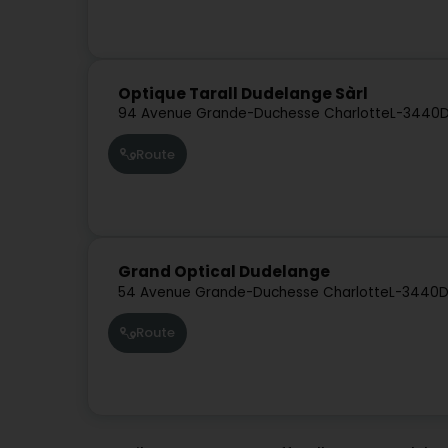
Optique Tarall Dudelange Sàrl
94 Avenue Grande-Duchesse Charlotte
L-3440
D
Route
Grand Optical Dudelange
54 Avenue Grande-Duchesse Charlotte
L-3440
D
Route