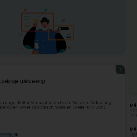
1
udelange (Diddeleng)
an enger flotter Atmosphär an hirem Buttek zu Diddeleng
Méi
den iwwer all optesch Artikelen: Brëller fir d’Sicht,
Asb
Imm
Mé
Opt