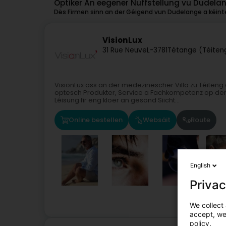
Optiker An eegener Nuffstellung vu Dudela
Dës Firmen sinn an der Géigend vun Dudelange a kéinte
VisionLux
31 Rue Neuve
L-3781
Tétange (Téiten
VisionLux ass an der medezinescher Villa zu Téiteng
optesch Produkter, Service a Fachkompetenz op dem 
Léisung fir eng kloer an gesond Siicht...
Online bestellen
Websäit
Route
English
Privac
We collect 
accept, we'
policy.