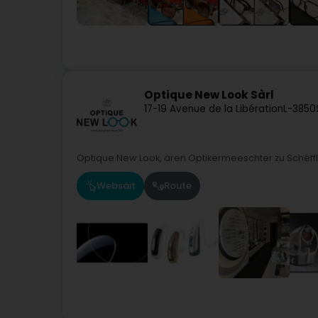
Optique New Look Sàrl
17-19 Avenue de la Libération
L-3850
Optique New Look, ären Optikermeeschter zu Schëff
Websäit
Route