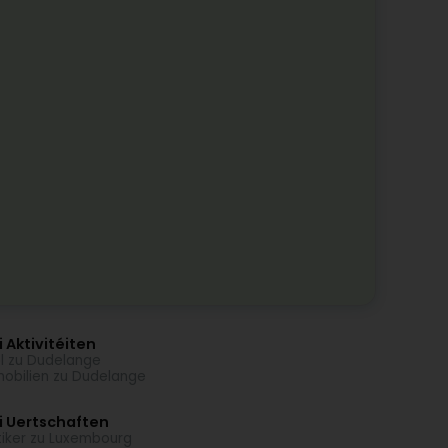
 Aktivitéiten
l zu Dudelange
obilien zu Dudelange
i Uertschaften
iker zu Luxembourg