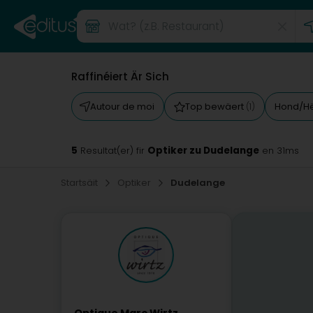
Raffinéiert Är Sich
Autour de moi
Top bewäert
Hond/Hë
(1)
5
Optiker zu Dudelange
Resultat(er) fir
en 31ms
Startsäit
Optiker
Dudelange