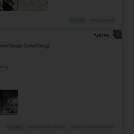
Optiker
Hörapparat
9
6,1 km
Schifflange (Schëffleng)
leng.
Optiker
Medizinesch Artikel
Optesch Instrumenter