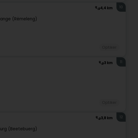
10
4,4 km
ange (Rëmeleng)
Optiker
11
3 km
Optiker
12
3,8 km
urg (Beetebuerg)