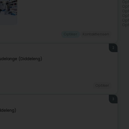
Opt
Opt
Opt
Opt
Opt
Opt
Optiker
Kontaktlensen
2
udelange (Diddeleng)
Optiker
3
ddeleng)