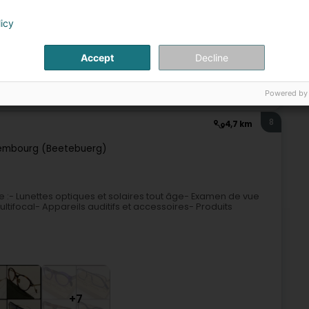
60 m
licy
Accept
Decline
Optiker
Powered by
8
4,7 km
embourg (Beetebuerg)
 :- Lunettes optiques et solaires tout âge- Examen de vue
ultifocal- Appareils auditifs et accessoires- Produits
+7