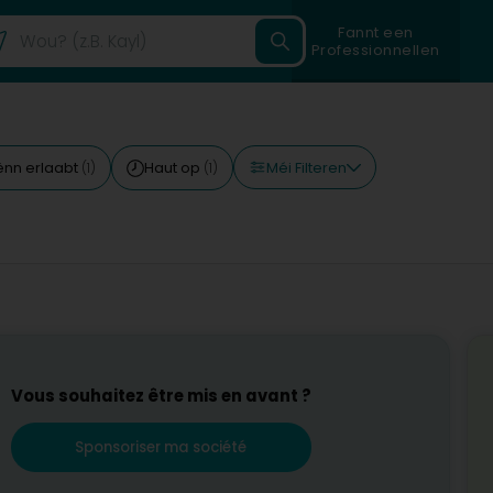
Fannt een
Professionnellen
Méi Filteren
nn erlaabt
Haut op
(1)
(1)
Vous souhaitez être mis en avant ?
Sponsoriser ma société