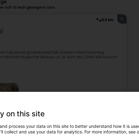
nge
n och fir Iech gëeegent sinn.
6
3,3 km
g)
 am Lëtzebuerg lokaliséiert.Mir bidden héichwäerteg
héchstméigleche Niveau un, fir Iech als Client déi bescht
y on this site
Optiker
Kontaktlensen
and process your data on this site to better understand how it is used
ll collect and use your data for analytics. For more information, see 
7