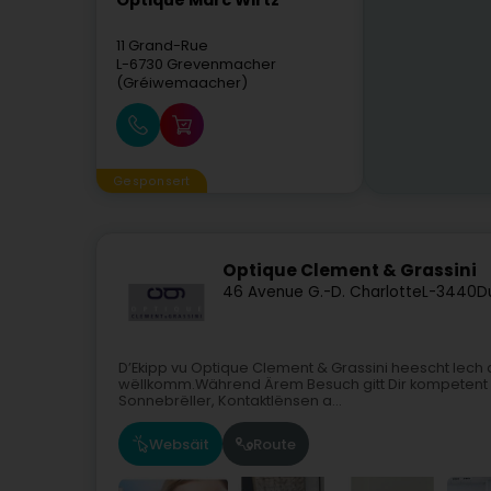
Optique Marc Wirtz
11 Grand-Rue
L-6730
Grevenmacher
(Gréiwemaacher)
Gesponsert
Optique Clement & Grassini
46 Avenue G.-D. Charlotte
L-3440
D
D’Ekipp vu Optique Clement & Grassini heescht Iech 
wëllkomm.Während Ärem Besuch gitt Dir kompetent bero
Sonnebrëller, Kontaktlënsen a...
Websäit
Route