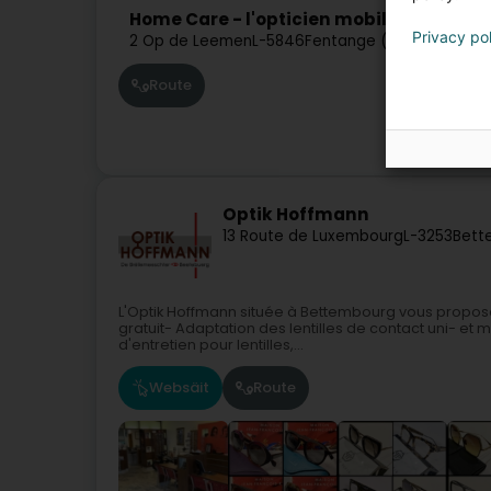
Home Care - l'opticien mobile
Privacy po
2 Op de Leemen
L-5846
Fentange (Fenteng)
Route
Optik Hoffmann
13 Route de Luxembourg
L-3253
Bett
L'Optik Hoffmann située à Bettembourg vous propose
gratuit- Adaptation des lentilles de contact uni- et m
d'entretien pour lentilles,...
Websäit
Route