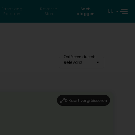
Fannt eng
Reverse
Sech
LU
Persoun
Sich
aloggen
Zortéieren duerch
Relevanz
D'Kaart vergréisseren