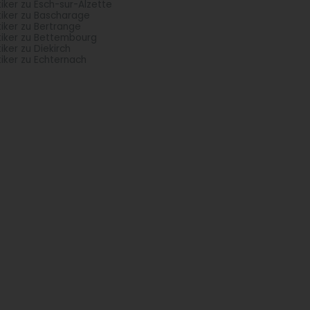
iker zu Esch-sur-Alzette
iker zu Bascharage
iker zu Bertrange
iker zu Bettembourg
iker zu Diekirch
iker zu Echternach