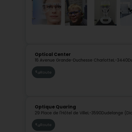
Optical Center
16 Avenue Grande-Duchesse Charlotte
L-3440
D
Route
Optique Quaring
29 Place de l'Hôtel de Ville
L-3590
Dudelange (Di
Route