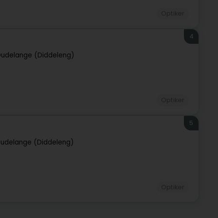
Optiker
4
udelange (Diddeleng)
Optiker
5
udelange (Diddeleng)
Optiker