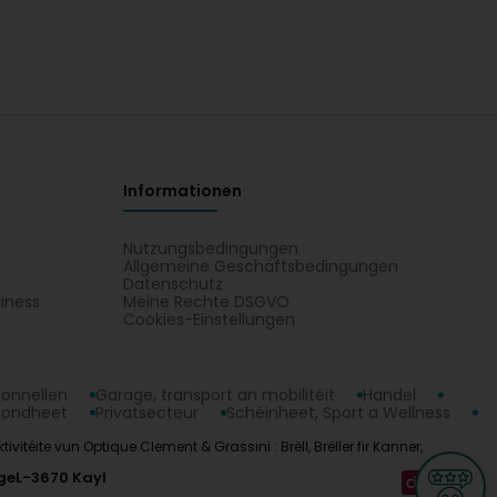
Informationen
Nutzungsbedingungen
Allgemeine Geschäftsbedingungen
Datenschutz
iness
Meine Rechte DSGVO
t
Cookies-Einstellungen
ionnellen
Garage, transport an mobilitéit
Handel
sondheet
Privatsecteur
Schéinheet, Sport a Wellness
téite vun Optique Clement & Grassini : Brëll, Brëller fir Kanner,
ge
L-3670 Kayl