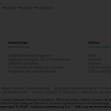
n
Optiker
Sehtest
Sonnebrëll
Inserenten
Editus
Online Marketing Agentur
Über
Digitale Lösungen für Unternehmen
Kontakt
Website erstellen
Karriere
E-Commerce-Website erstellen
Editus myBus
Registrierung Gelben Seiten
Editus Insigh
Bank, Finanz, Versécherung
Déngschtleeschtung fir Profess
 an Multimedia
Kultur, Fräizäit a Turissem
Medezin an Ge
ert Optique Clement & Grassini : Ëffnungszäiten, Telefon, Adress. All Aktivi
uéiert Äre Kontakt Optique Clement & Grassini op enger Kaart vun Dudelange.
opyright © 2026
Editus Luxembourg S.A.
208, rue de Noertzan