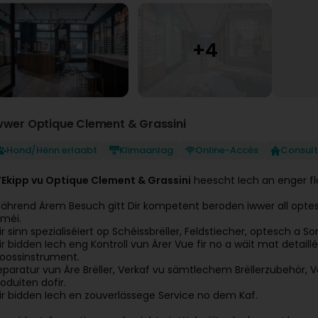
wwer Optique Clement & Grassini
Hond/Hënn erlaabt
Klimaanlag
Online-Accès
Consul
’Ekipp vu Optique Clement & Grassini
heescht Iech an enger f
ährend Ärem Besuch gitt Dir kompetent beroden iwwer all optesch A
 méi.
ir sinn spezialiséiert op Schéissbrëller, Feldstiecher, optesch a So
ir bidden Iech eng Kontroll vun Ärer Vue fir no a wäit mat detail
oossinstrument.
eparatur vun Äre Brëller, Verkaf vu sämtlechem Brëllerzubehör, 
roduiten dofir.
ir bidden Iech en zouverlässege Service no dem Kaf.