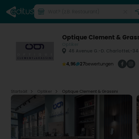
Optique Clement & Grass
Optiker
46 Avenue G.-D. Charlotte
L-34
4,96
27
bewertungen
Startsäit
Optiker
Optique Clement & Grassini