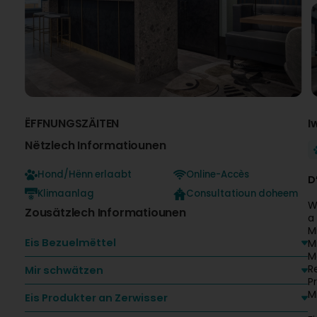
ËFFNUNGSZÄITEN
I
Nëtzlech Informatiounen
Hond/Hënn erlaabt
Online-Accès
D
Klimaanlag
Consultatioun doheem
W
Zousätzlech Informatiounen
a
M
Eis Bezuelmëttel
M
M
R
Mir schwätzen
P
M
Eis Produkter an Zerwisser