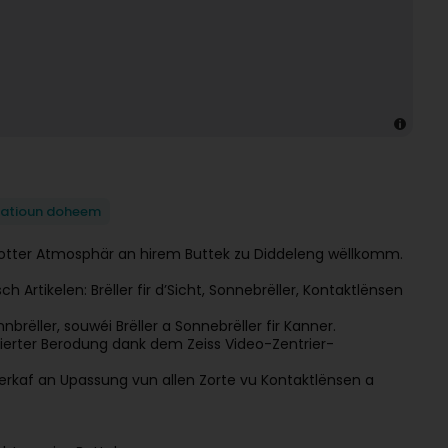
tatioun doheem
lotter Atmosphär an hirem Buttek zu Diddeleng wëllkomm.
rtikelen: Brëller fir d’Sicht, Sonnebrëller, Kontaktlënsen
nnbrëller, souwéi Brëller a Sonnebrëller fir Kanner.
léierter Berodung dank dem Zeiss Video-Zentrier-
Verkaf an Upassung vun allen Zorte vu Kontaktlënsen a