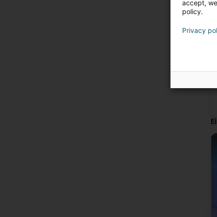
accept, we'
policy.
Privacy po
E