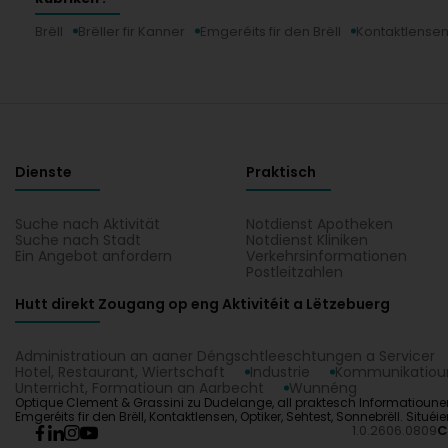
Brëll
Brëller fir Kanner
Emgeréits fir den Brëll
Kontaktlense
Dienste
Praktisch
Suche nach Aktivität
Notdienst Apotheken
Suche nach Stadt
Notdienst Kliniken
Ein Angebot anfordern
Verkehrsinformationen
Postleitzahlen
Hutt direkt Zougang op eng Aktivitéit a Lëtzebuerg
Administratioun an aaner Déngschtleeschtungen a Servicer
Hotel, Restaurant, Wiertschaft
Industrie
Kommunikatioun
Unterricht, Formatioun an Aarbecht
Wunnéng
Optique Clement & Grassini zu Dudelange, all praktesch Informatiounen iww
Emgeréits fir den Brëll, Kontaktlensen, Optiker, Sehtest, Sonnebrëll. Sit
1.0.2606.0809
C