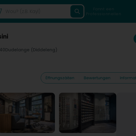
Fannt een
Professionnellen
ini
40
Dudelange (Diddeleng)
Ëffnungszäiten
Bewertungen
Informa