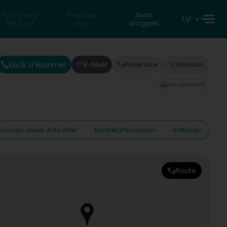
Fannt eng
Reverse
Sech
LU
Persoun
Sich
aloggen
Kuck d'Nummer
E-Mail
Itinéraire
Websäit
Fax uweisen
tiounen iwwer d'Rechter
Kontakt Persounen
Artikelen
Route