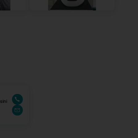
onal, his welcome and his advice are exemplary, I was
you (Original) MR Olivier fix est un grand
 j’ai été très satisfait de l’achat de mes lunettes . Un
sini