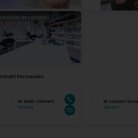
olivier allin
Virun 11 Mount / Méint
Lentilles de contact
(Translated by Google) Mr Olivier Fix is ​​a great professi
very satisfied with the purchase of my glasses. A big thank 
professionnel, son accueil et ses conseils sont exemplaires,
grand merci
ontakt Persounen
M. Alain Clément
M. Laurent Gras
Gérant
Gérant