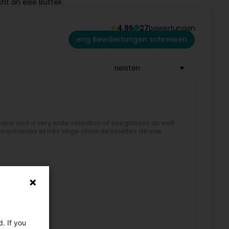
ht an eise Buttek.
4,96
27
bewertungen
eng Bewäertungen schreiwen
neisten
ce and a very wide selection of eyeglasses as well
éprochables et très large choix de lunettes de vue
. If you