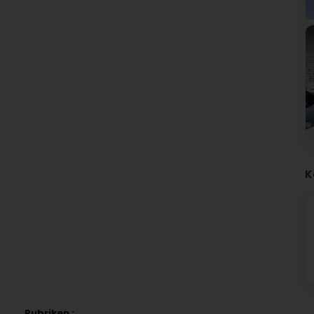
K
Rubriken :