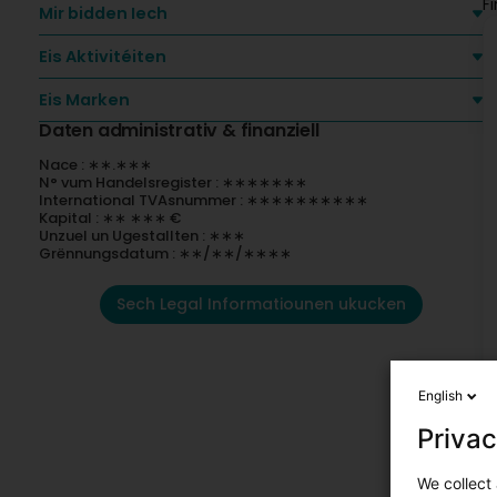
F
Mir bidden Iech
Eis Aktivitéiten
Eis Marken
Daten administrativ & finanziell
Nace : ∗∗.∗∗∗
N° vum Handelsregister : ∗∗∗∗∗∗∗
International TVAsnummer : ∗∗∗∗∗∗∗∗∗∗
Kapital : ∗∗ ∗∗∗ €
Unzuel un Ugestallten : ∗∗∗
Grënnungsdatum : ∗∗/∗∗/∗∗∗∗
Sech Legal Informatiounen ukucken
English
Privac
We collect 