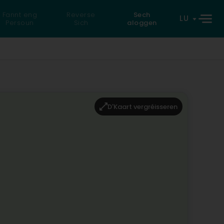
Fannt eng
Reverse
Sech
LU
Persoun
Sich
aloggen
D'Kaart vergréisseren