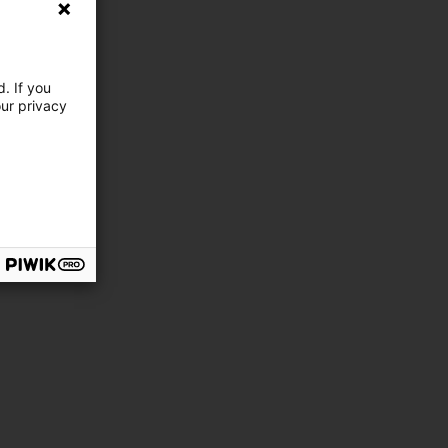
. If you
our privacy