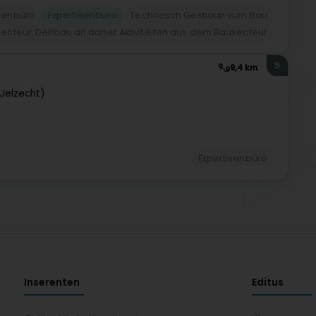
isenbüro
Expertisenbüro
Technesch Gestioun vum Bau
ecteur, Déifbau an aaner Aktivitéiten aus dem Bausecteur
9
9,4 km
-Uelzecht)
Expertisenbüro
Inserenten
Editus