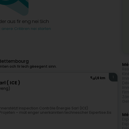
lder aus fir eng nei Sich
t anere Critèren nei starten
u Bettembourg
Méi
ten och fir Iech gëeegent sinn.
Res
Kin
1
Imm
1,6 km
l ( ICE )
Déi
Imm
weng)
Fir
Zän
Gen
nerstëtzt Inspection Contrôle Énergie Sarl (ICE)
re Projeten – mat enger unerkannten technescher Expertise.Eis
Mé
Exp
Exp
Exp