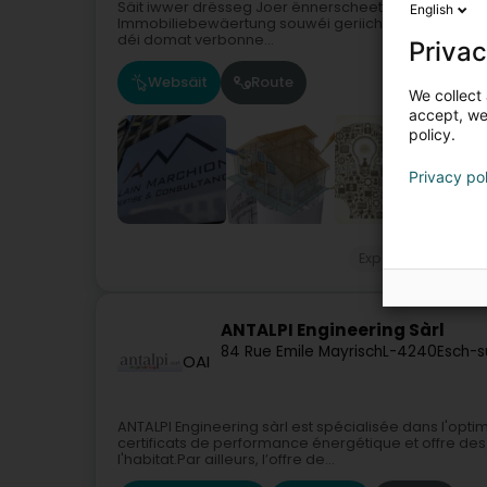
Säit iwwer drësseg Joer ënnerscheet sech Alain Mar
English
Immobiliebewäertung souwéi geriichtlech an privat
déi domat verbonne...
Privac
Websäit
Route
We collect 
accept, we'
policy.
Privacy po
Expertisenbüro
ANTALPI Engineering Sàrl
84 Rue Emile Mayrisch
L-4240
Esch-s
OAI
ANTALPI Engineering sàrl est spécialisée dans l'opti
certificats de performance énergétique et offre de
l'habitat.Par ailleurs, l’offre de...