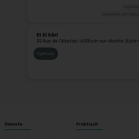
Expert
Expertise am Baus
Et Si Sàrl
93 Rue de l'Alzette
L-4011
Esch-sur-Alzette (Esch
Route
Dienste
Praktisch