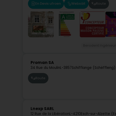
En Devis ufroen
Websäit
Route
Berodent Ingénieu
Proman SA
34 Rue du Moulin
L-3857
Schifflange (Schëffleng)
Route
Lnexp SARL
12 Rue de la Libération
L-4210
Esch-sur-Alzette (E