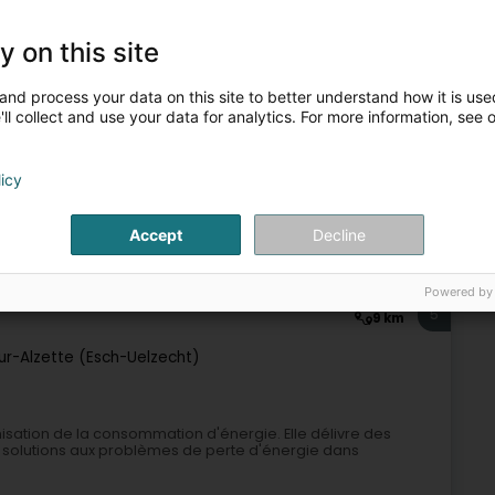
chioni Expertise & Consultance an de Beräicher Berodung,
 Gutachten, mat enger Spezialiséierung op Bautechniken an
y on this site
and process your data on this site to better understand how it is used
ll collect and use your data for analytics. For more information, see 
licy
Accept
Decline
Immobilien
Expert an Elektromechanic
Expertisenbüro
Powered by
5
9 km
ur-Alzette (Esch-Uelzecht)
misation de la consommation d'énergie. Elle délivre des
s solutions aux problèmes de perte d'énergie dans