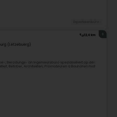
Expertisenbüro
8
12,4 km
urg (Lëtzebuerg)
ise-, Berodungs- an Ingenieursbüro spezialiséiert op déi
tleit, Betriber, Architekten, Promoteuren a Bauhären mat