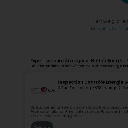
Fëllt w.e.g. d'Fe
Dir kënnt d'Sich ma
Expertisenbüro An eegener Nuffstellung v
Dës Firmen sinn an der Géigend vun Bettembourg a kéin
Inspection Contrôle Énergie Sar
3 Rue Fontebierg
L-3381
Livange (Léi
OAI
Spezialiséiert am Beräich vum Bau a Konstruktioun ën
Professioneller an Privatleit a jiddwer Etapp vun hi
Gesellschaft bitt eng grouss...
Route