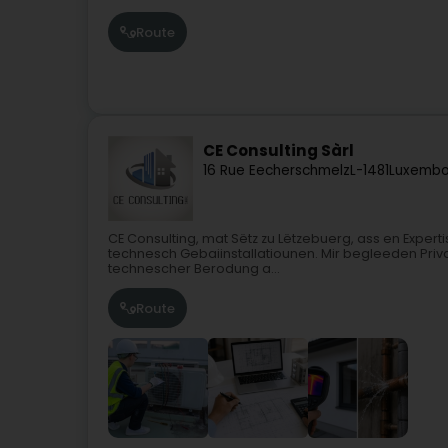
Route
CE Consulting Sàrl
16 Rue Eecherschmelz
L-1481
Luxembo
CE Consulting, mat Sëtz zu Lëtzebuerg, ass en Expert
technesch Gebaiinstallatiounen. Mir begleeden Priva
technescher Berodung a...
Route