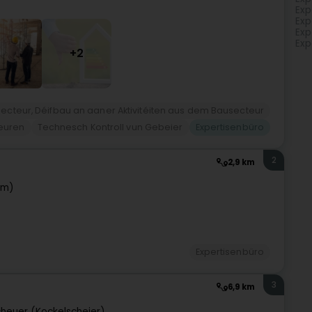
Exp
Exp
Exp
Exp
+2
ecteur, Déifbau an aaner Aktivitéiten aus dem Bausecteur
euren
Technesch Kontroll vun Gebeier
Expertisenbüro
2
2,9 km
em)
Expertisenbüro
3
6,9 km
heuer (Kockelscheier)