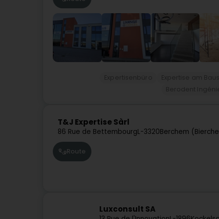
Expertisenbüro
Expertise am Baus
Berodent Ingéni
T&J Expertise Sàrl
86 Rue de Bettembourg
L-3320
Berchem (Bierch
Route
Luxconsult SA
13 Rue de l'Innovation
L-1896
Kockelsc