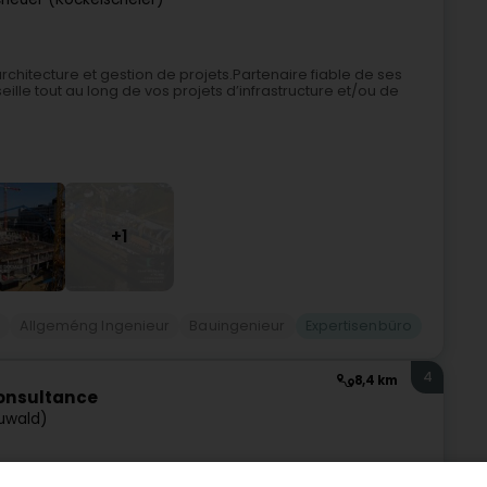
chitecture et gestion de projets.Partenaire fiable de ses
le tout au long de vos projets d’infrastructure et/ou de
+1
n
Allgeméng Ingenieur
Bauingenieur
Expertisenbüro
4
8,4 km
Consultance
uwald)