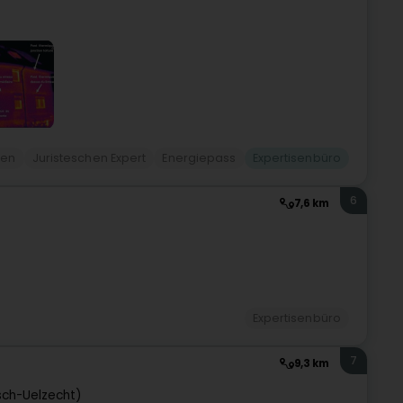
ren
Juristeschen Expert
Energiepass
Expertisenbüro
6
7,6 km
Expertisenbüro
7
9,3 km
sch-Uelzecht)