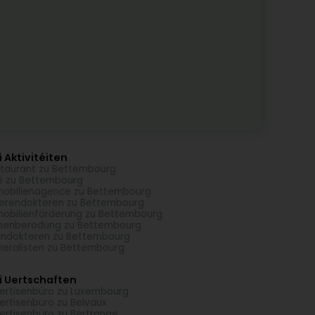
 Aktivitéiten
taurant zu Bettembourg
é zu Bettembourg
obilienagence zu Bettembourg
erendokteren zu Bettembourg
obilienförderung zu Bettembourg
menberodung zu Bettembourg
ndokteren zu Bettembourg
eralisten zu Bettembourg
i Uertschaften
ertisenbüro zu Luxembourg
ertisenbüro zu Belvaux
ertisenbüro zu Bertrange