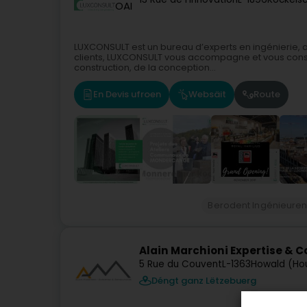
OAI
LUXCONSULT est un bureau d’experts en ingénierie, ar
clients, LUXCONSULT vous accompagne et vous conseil
construction, de la conception...
En Devis ufroen
Websäit
Route
Berodent Ingénieure
Alain Marchioni Expertise & 
5 Rue du Couvent
L-1363
Howald (Ho
Déngt ganz Lëtzebuerg