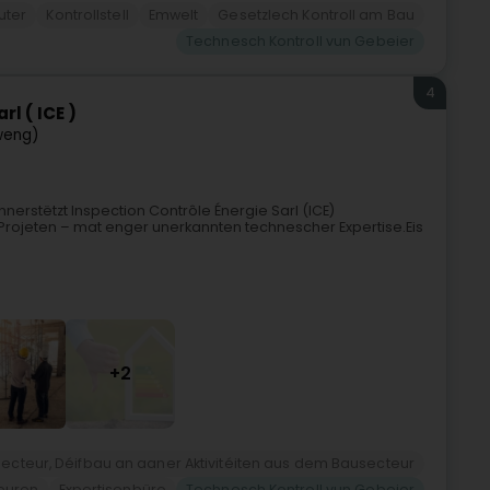
tuter
Kontrollstell
Emwelt
Gesetzlech Kontroll am Bau
Technesch Kontroll vun Gebeier
4
l ( ICE )
weng)
nerstëtzt Inspection Contrôle Énergie Sarl (ICE)
re Projeten – mat enger unerkannten technescher Expertise.Eis
+2
ecteur, Déifbau an aaner Aktivitéiten aus dem Bausecteur
euren
Expertisenbüro
Technesch Kontroll vun Gebeier