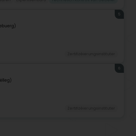
5
ebuerg)
Zertifizéierungsinstituter
6
ëlleg)
Zertifizéierungsinstituter