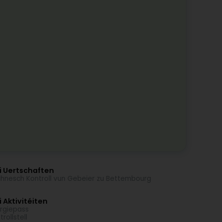
i Uertschaften
hnesch Kontroll vun Gebeier zu Bettembourg
 Aktivitéiten
rgiepass
trollstell