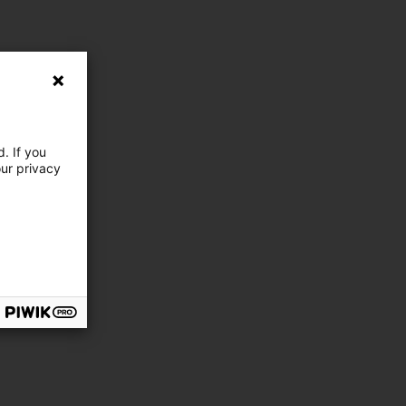
. If you
our privacy