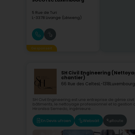
SOCOTEC Luxembourg
5 Rue de Turi
L-3378
Livange (Léiweng)
Gesponsert
SH Civil Engineering (Nettoya
chantier)
66 Rue des Celtes
L-1318
Luxembourg
SH Civil Engineering est une entreprise de génie civ
bâtiments, le nettoyage professionnel et la gestion d
Hironilsa Semedo, ingénieure...
En Devis ufroen
Websäit
Route