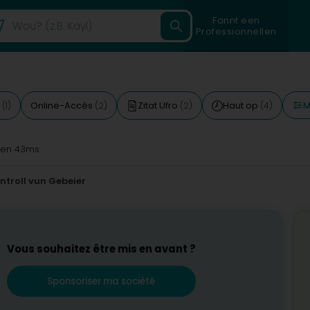
Fannt een
Professionnellen
M
t
Online-Accès
Zitat Ufro
Haut op
(1)
(2)
(2)
(4)
en 43ms
troll vun Gebeier
Vous souhaitez être mis en avant ?
Sponsoriser ma société