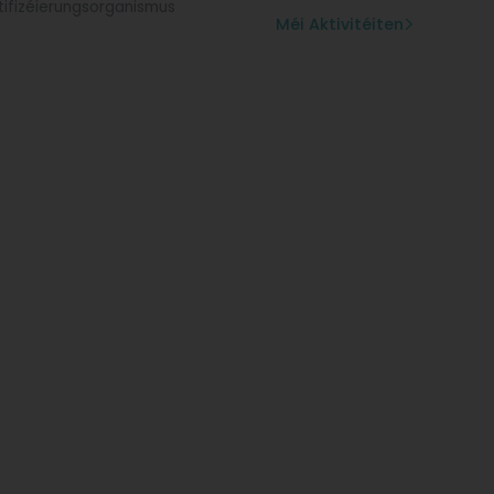
tifizéierungsorganismus
Méi Aktivitéiten