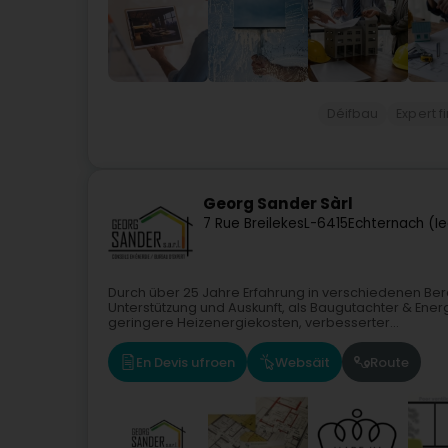
Déifbau
Expert f
Georg Sander Sàrl
7 Rue Breilekes
L-6415
Echternach (I
Durch über 25 Jahre Erfahrung in verschiedenen Be
Unterstützung und Auskunft, als Baugutachter & En
geringere Heizenergiekosten, verbesserter...
En Devis ufroen
Websäit
Route