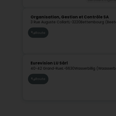
Organisation, Gestion et Contrôle SA
3 Rue Auguste Collart
L-3220
Bettembourg (Beet
Route
Eurevision LU Sàrl
40-42 Grand-Rue
L-6630
Wasserbillig (Waasserb
Route