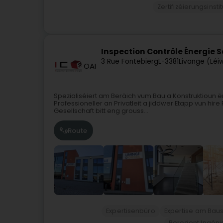
Zertifizéierungsinsti
Inspection Contrôle Énergie Sar
3 Rue Fontebierg
L-3381
Livange (Léi
OAI
Spezialiséiert am Beräich vum Bau a Konstruktioun ën
Professioneller an Privatleit a jiddwer Etapp vun hi
Gesellschaft bitt eng grouss...
Route
Expertisenbüro
Expertise am Baus
Berodent Ingéni