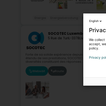
Energie
Energieberodung
Firmenberodu
English
Privac
SOCOTEC Luxembourg
5 Rue de Turi
L-3378
Livange (Léiwen
We collect 
accept, we'
policy.
Forte de sa solide expérience depuis 1986 au Grand-
Privacy po
étendu de ses prestations, SOCOTEC Luxembourg si
diversifiés constituant des réponses...
Websäit
Route