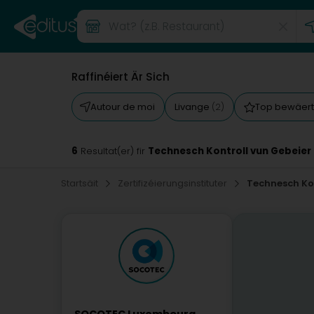
Raffinéiert Är Sich
Autour de moi
Livange
Top bewäer
(2)
6
Technesch Kontroll vun Gebeier
Resultat(er) fir
Startsäit
Zertifizéierungsinstituter
Technesch Kon