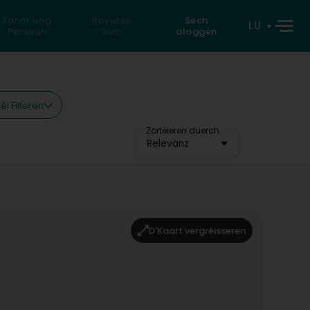
Fannt eng
Reverse
Sech
LU
Persoun
Sich
aloggen
éi Filteren
Zortéieren duerch
Relevanz
D'Kaart vergréisseren