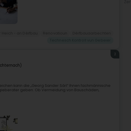
Zer
ir Heich - an Déifbau
Renovatioun
Déifbauaarbechten
Technesch Kontroll vun Gebeier
2
echternach)
reichen kann die „Georg Sander Sàrl“ Ihnen fachmännische
ergieberater geben. Ob Vermeidung von Bauschäden,