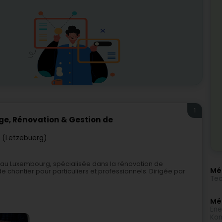
1
ge, Rénovation & Gestion de
 (Lëtzebuerg)
il au Luxembourg, spécialisée dans la rénovation de
Mé
e chantier pour particuliers et professionnels. Dirigée par
Tec
Méi
Ene
Kon