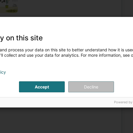
ng
Energieverwaltung
Technesch Kontroll vun Gebeier
y on this site
3
g)
and process your data on this site to better understand how it is used
ll collect and use your data for analytics. For more information, see 
Duché de Luxembourg, de son savoir-faire et de l’éventail
licy
tué à Livange propose une large gamme de services
Accept
Decline
Powered by