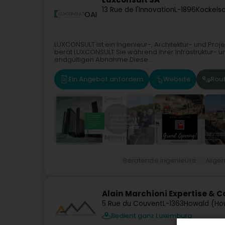
13 Rue de l'Innovation
L-1896
Kockelsc
OAI
LUXCONSULT ist ein Ingenieur-, Architektur- und Pro
berät LUXCONSULT Sie während Ihrer Infrastruktur- u
endgültigen Abnahme.Diese...
Ein Angebot anfordern
Website
Rou
Beratende Ingenieure
Allge
Alain Marchioni Expertise & 
5 Rue du Couvent
L-1363
Howald (Ho
Bedient ganz Luxemburg