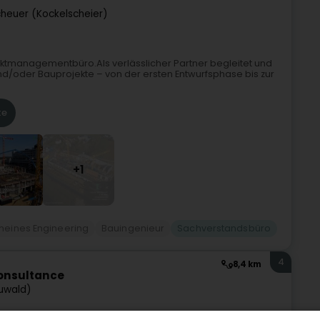
heuer (Kockelscheier)
jektmanagementbüro.Als verlässlicher Partner begleitet und
nd/oder Bauprojekte – von der ersten Entwurfsphase bis zur
te
+1
meines Engineering
Bauingenieur
Sachverstandsbüro
4
8,4 km
Consultance
uwald)