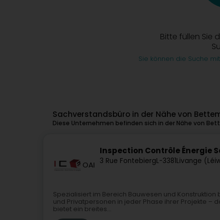
Bitte füllen Sie 
S
Sie können die Suche mit
Sachverstandsbüro in der Nähe von Bette
Diese Unternehmen befinden sich in der Nähe von Bet
Inspection Contrôle Énergie Sar
3 Rue Fontebierg
L-3381
Livange (Léi
OAI
Spezialisiert im Bereich Bauwesen und Konstruktion b
und Privatpersonen in jeder Phase ihrer Projekte –
bietet ein breites...