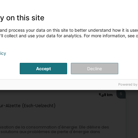
ni Expertise & Consultance in den Bereichen Beratung,
 Gutachten aus, mit einer Spezialisierung auf Bautechniken
y on this site
and process your data on this site to better understand how it is used
ll collect and use your data for analytics. For more information, see 
licy
Accept
Decline
obilien
Expert in Elektromechanic
Sachverstandsbüro
Powered by
5
9 km
ur-Alzette (Esch-Uelzecht)
misation de la consommation d'énergie. Elle délivre des
s solutions aux problèmes de perte d'énergie dans