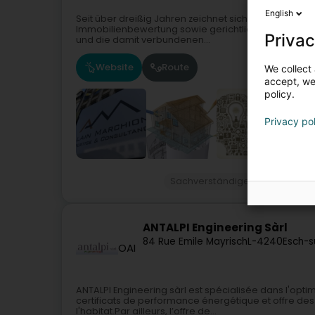
English
Seit über dreißig Jahren zeichnet sich Alain Marchio
Immobilienbewertung sowie gerichtliche und private
Privac
und die damit verbundenen...
Website
Route
We collect 
accept, we'
policy.
Privacy po
Sachverständigenbüros
Imm
ANTALPI Engineering Sàrl
84 Rue Emile Mayrisch
L-4240
Esch-s
OAI
ANTALPI Engineering sàrl est spécialisée dans l'opti
certificats de performance énergétique et offre de
l'habitat.Par ailleurs, l’offre de...