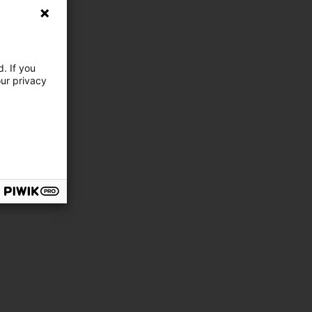
. If you
our privacy