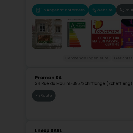
Ein Angebot anfordern
Website
Rou
Beratende Ingenieure
Gerichts
Proman SA
34 Rue du Moulin
L-3857
Schifflange (Schëffleng)
Route
Lnexp SARL