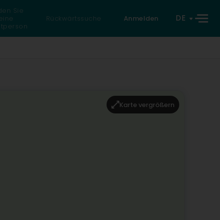
den Sie
DE
eine
Rückwärtssuche
Anmelden
atperson
Karte vergrößern