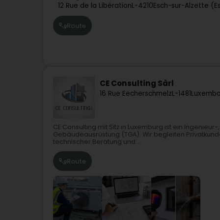
12 Rue de la Libération
L-4210
Esch-sur-Alzette (E
Route
CE Consulting Sàrl
16 Rue Eecherschmelz
L-1481
Luxembo
CE Consulting mit Sitz in Luxemburg ist ein Ingenieu
Gebäudeausrüstung (TGA). Wir begleiten Privatkund
technischer Beratung und...
Route