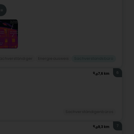
te
sachverständiger
Energieausweis
Sachverstandsbüro
6
7,6 km
Sachverständigenbüros
7
9,3 km