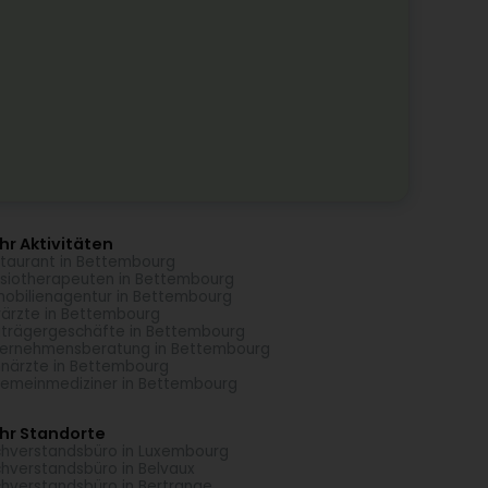
r Aktivitäten
taurant in Bettembourg
siotherapeuten in Bettembourg
obilienagentur in Bettembourg
rärzte in Bettembourg
trägergeschäfte in Bettembourg
ernehmensberatung in Bettembourg
närzte in Bettembourg
gemeinmediziner in Bettembourg
hr Standorte
hverstandsbüro in Luxembourg
hverstandsbüro in Belvaux
hverstandsbüro in Bertrange