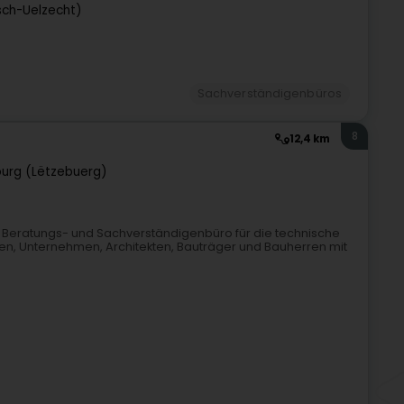
sch-Uelzecht)
Sachverständigenbüros
8
12,4 km
urg (Lëtzebuerg)
r-, Beratungs- und Sachverständigenbüro für die technische
en, Unternehmen, Architekten, Bauträger und Bauherren mit