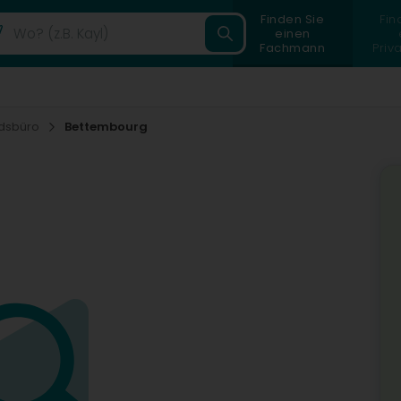
Finden Sie
Fin
einen
Fachmann
Priv
ndsbüro
Bettembourg