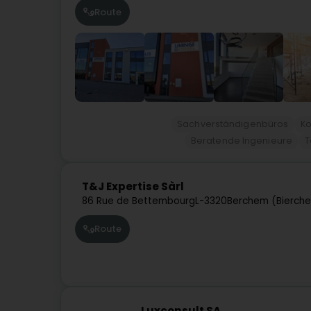
Route
Sachverständigenbüros
Ko
Beratende Ingenieure
T
T&J Expertise Sàrl
86 Rue de Bettembourg
L-3320
Berchem (Bierch
Route
Luxconsult SA