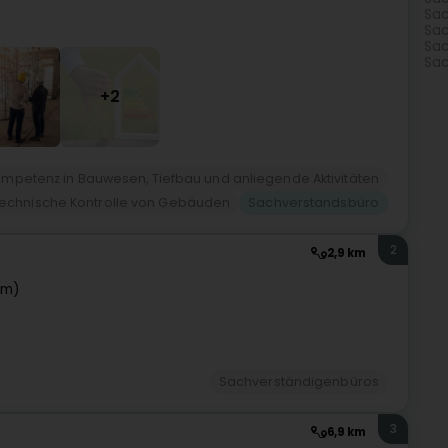
Sac
Sac
Sac
Sac
+2
mpetenz in Bauwesen, Tiefbau und anliegende Aktivitäten
echnische Kontrolle von Gebäuden
Sachverstandsbüro
2
2,9 km
em)
Sachverständigenbüros
3
6,9 km