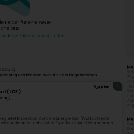
die Felder für eine neue
uche aus
 anderen Kriterien erneut starten
Meh
mbourg
Res
tembourg und könnten auch für Sie in Frage kommen.
Phy
Imm
Tie
1
1,6 km
Bau
l ( ICE )
Unt
weng)
Zah
All
egleitet Inspection Contrôle Énergie Sarl (ICE) Fachleute
Me
 dank anerkannter technischer Expertise.Unser Unternehmen
Sac
Sac
Sac