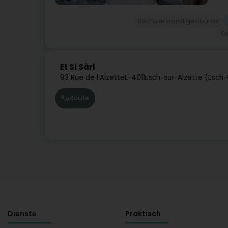
Sachverständigenbüros
Ko
Et Si Sàrl
93 Rue de l'Alzette
L-4011
Esch-sur-Alzette (Esch
Route
Dienste
Praktisch