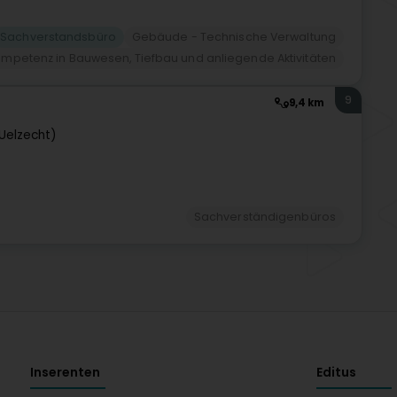
Sachverstandsbüro
Gebäude - Technische Verwaltung
mpetenz in Bauwesen, Tiefbau und anliegende Aktivitäten
9
9,4 km
-Uelzecht)
Sachverständigenbüros
Inserenten
Editus