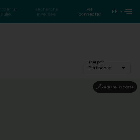
rcher un
Recherche
Me
FR
iculier
inversée
connecter
Trier par
Pertinence
Réduire la carte