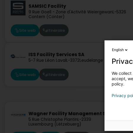
SAMSIC Facility
9 Rue Goell - Zone d'Activité Weiergewan
L-5326
Contern (Conter)
Site web
Itinéraire
English
ISS Facility Services SA
Privac
5-7 Rue Léon Laval
L-3372
Leudelange (Leideleng)
We collect 
Site web
Itinéraire
accept, we'
policy.
Privacy po
Wagner Facility Management SA
5 Rue Christophe Plantin
L-2339
Luxembourg (Lëtzebuerg)