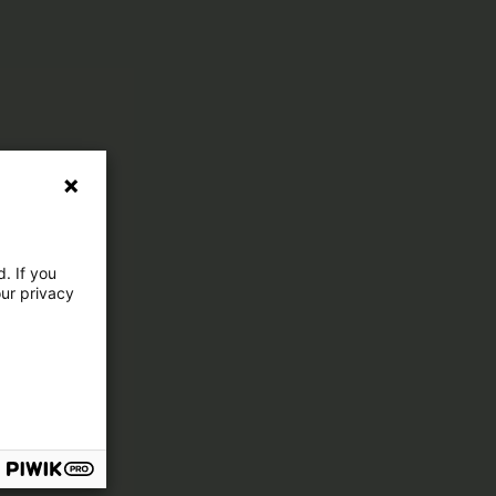
. If you
our privacy