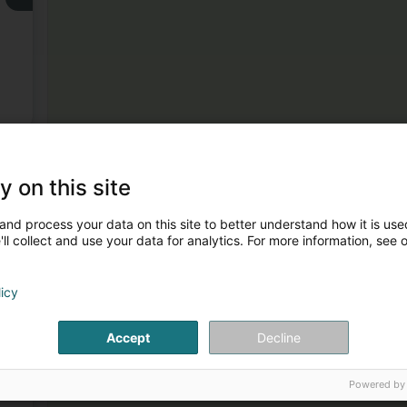
3
y on this site
and process your data on this site to better understand how it is used
ll collect and use your data for analytics. For more information, see 
licy
4
Accept
Decline
Powered by