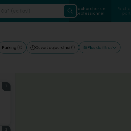
Rechercher un
Reche
professionnel
part
Plus de filtres
Parking
Ouvert aujourd'hui
(3)
(1)
1
2