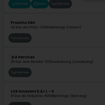
Site web
Menu
Itinéraire
Proximo Sàrl
42 Rue des Prés
L-7246
Helmsange (Helsem)
Itinéraire
JLA Services
35 Rue Jean Bertels
L-1230
Luxembourg (Lëtzebuerg)
Itinéraire
LUX Innovent S.à r.l. - S
19 Rue de l'Industrie
L-8069
Bertrange (Bartreng)