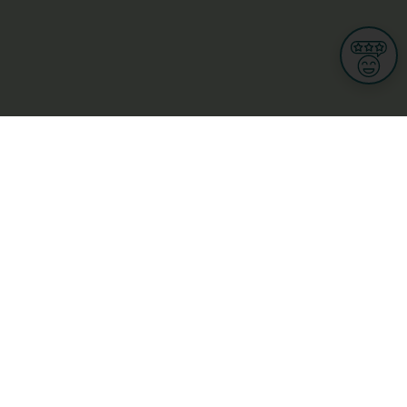
Informations
CGU
Conditions Générales de Ventes
Politique de protection des données personnelles
Mes droits RGPD
Options cookies
n et Multimedia
Culture, loisirs et tourisme
cine et santé
Secteur Privé