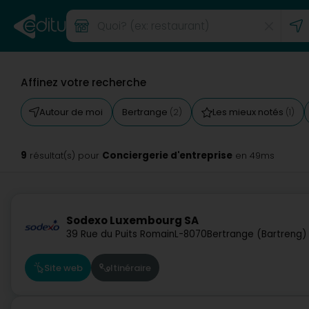
Affinez votre recherche
Autour de moi
Bertrange
Les mieux notés
(2)
(1)
9
Conciergerie d'entreprise
résultat(s) pour
en 49ms
Sodexo Luxembourg SA
39 Rue du Puits Romain
L-8070
Bertrange (Bartreng)
Site web
Itinéraire