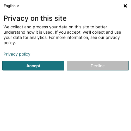
English
FR
Privacy on this site
We collect and process your data on this site to better
Affinez votre recherche
understand how it is used. If you accept, we'll collect and use
your data for analytics. For more information, see our privacy
Autour de moi
Luxembourg
Les mieux notés
(42)
(13)
policy.
170
Location de voiture
résultat(s) pour
en 47ms
Privacy policy
Accueil
Location de véhicule
Location de voiture
Accept
Decline
Louer une voiture au Luxembourg
Besoin de louer une voiture au Luxembourg ? Découvrez notre
annuaire en ligne regroupant les meilleures entreprises de
location de voitures de la région. Trouvez facilement le
véhicule adapté à vos besoins et à votre budget en quelques
clics seulement. Réservez dès maintenant et roulez en toute
tranquillité avec notre annuaire de confiance.
61