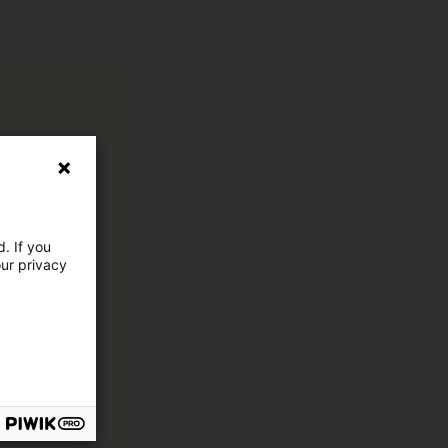
. If you
our privacy