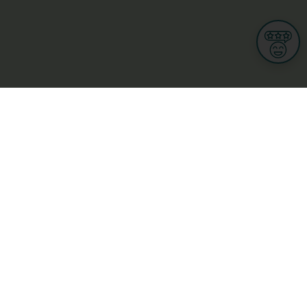
Informations
CGU
Conditions Générales de Ventes
Politique de protection des données personnelles
Mes droits RGPD
Options cookies
n et Multimedia
Culture, loisirs et tourisme
cine et santé
Secteur Privé