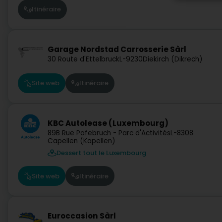
Itinéraire
Garage Nordstad Carrosserie Sàrl
30 Route d'Ettelbruck
L-9230
Diekirch (Dikrech)
Site web
Itinéraire
KBC Autolease (Luxembourg)
89B Rue Pafebruch - Parc d'Activités
L-8308
Capellen (Kapellen)
Dessert tout le Luxembourg
Site web
Itinéraire
Euroccasion Sàrl