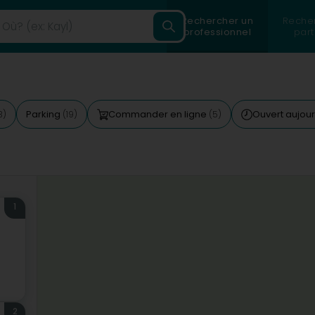
Rechercher un
Reche
professionnel
part
Parking
Commander en ligne
Ouvert aujour
3)
(19)
(5)
1
2