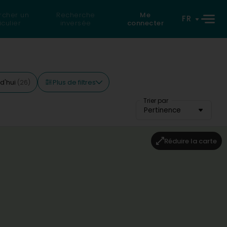
rcher un
Recherche
Me
FR
iculier
inversée
connecter
Plus de filtres
d'hui
(26)
Trier par
Pertinence
Réduire la carte