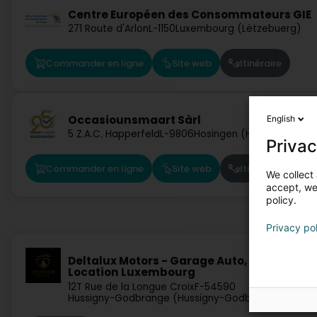
Centre Européen des Consommateurs GIE
271 Route d'Arlon
L-1150
Luxembourg (Lëtzebuerg)
Commander en ligne
Site web
Itinéraire
Occasiounsmaart Sàrl
English
5 Z.A.C. Happerfeld
L-9806
Hosingen (Housen)
Privac
Commander en ligne
Site web
Itinéraire
We collect 
accept, we'
policy.
Privacy po
Deltalux Motors - Garage Auto, Nettoyage 
Location Luxembourg
12T Rue de la Longue Croix
F-54590
Hussigny-Godbrange (Hussigny-Godbrange)