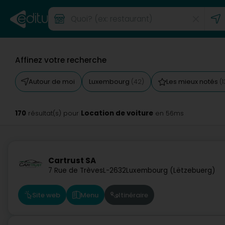
Affinez votre recherche
Autour de moi
Luxembourg
Les mieux notés
(42)
(1
170
Location de voiture
résultat(s) pour
en 56ms
Cartrust SA
7 Rue de Trèves
L-2632
Luxembourg (Lëtzebuerg)
Site web
Menu
Itinéraire