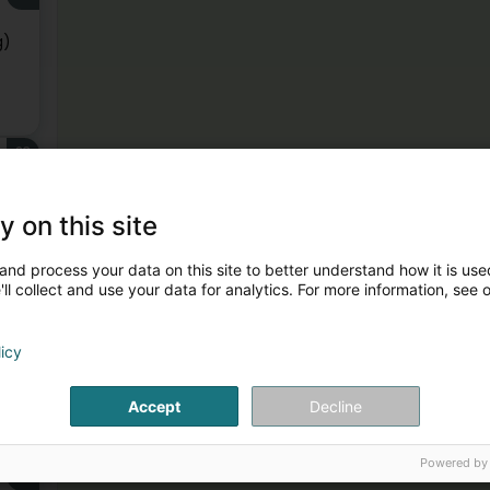
g)
23
y on this site
and process your data on this site to better understand how it is used
ll collect and use your data for analytics. For more information, see 
24
licy
Accept
Decline
Powered by
25