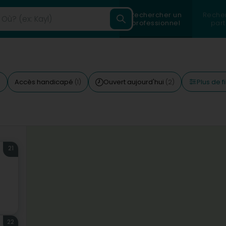
Rechercher un
Reche
professionnel
part
Plus de fi
Accès handicapé
Ouvert aujourd'hui
)
(1)
(2)
21
22