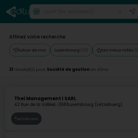
Affinez votre recherche
Autour de moi
Luxembourg
Les mieux notés
(23)
(1
31
Société de gestion
résultat(s) pour
en 42ms
Thei Management I SARL
42 Rue de la Vallée
L-2661
Luxembourg (Lëtzebuerg)
Itinéraire