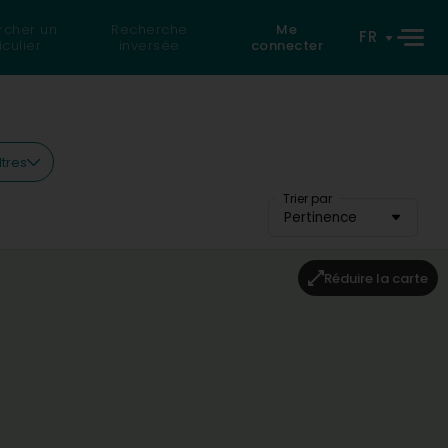
rcher un
Recherche
Me
FR
iculier
inversée
connecter
ltres
Trier par
Pertinence
Réduire la carte