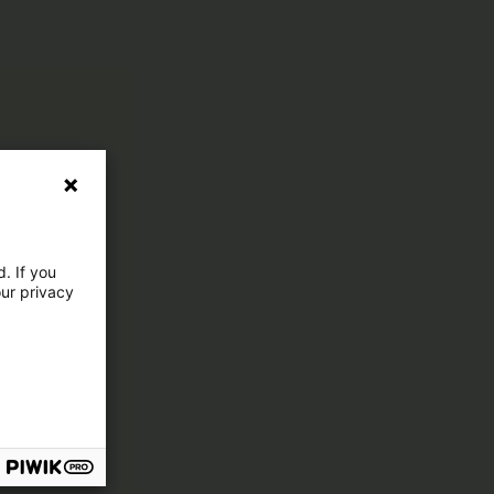
. If you
our privacy