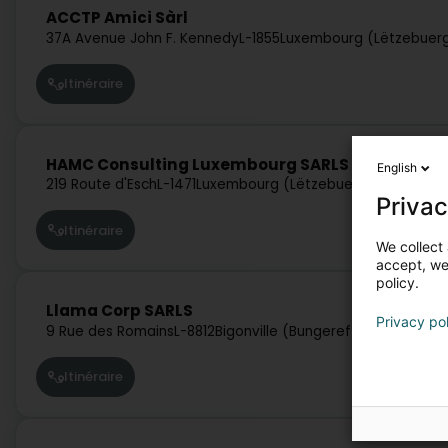
ACCTP Amici Sàrl
37A Avenue John F. Kennedy
L-1855
Luxembourg (Lëtzebuer
Itinéraire
HAMC Consulting Luxembourg SARLS
English
219 Route d'Esch
L-1471
Luxembourg (Lëtzebuerg)
Privac
Itinéraire
We collect 
accept, we'
policy.
Llama Corp SARLS
Privacy po
9 Rue des Romains
L-8812
Bigonville (Bungeref)
Itinéraire