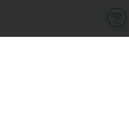
Informations
CGU
Conditions Générales de Ventes
Politique de protection des données personnelles
Mes droits RGPD
Options cookies
n et Multimedia
Culture, loisirs et tourisme
cine et santé
Secteur Privé