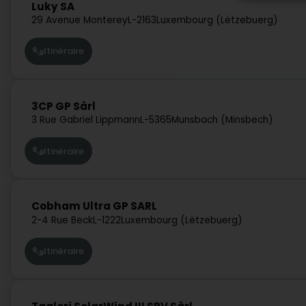
Luky SA
29 Avenue Monterey
L-2163
Luxembourg (Lëtzebuerg)
Itinéraire
3CP GP Sàrl
3 Rue Gabriel Lippmann
L-5365
Munsbach (Minsbech)
Itinéraire
Cobham Ultra GP SARL
2-4 Rue Beck
L-1222
Luxembourg (Lëtzebuerg)
Itinéraire