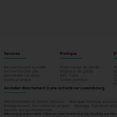
Services
Pratique
E
Recherche par activité
Pharmacies de garde
A
Recherche par ville
Hôpitaux de garde
S
Demander un devis
Info Trafic
C
Guide pratique
Codes postaux
C
I
Accédez directement à une activité sur Luxembourg
Administration et autres services
Banque, finance, assura
Enseignement, formation et emploi
Garage, Transport et M
Service aux professionnels
Mécanique automobile: Editus.lu vous fournit tous les résultats sur M