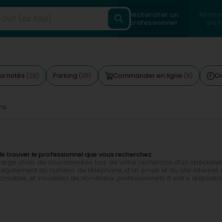
Rechercher un
Reche
professionnel
part
ux notés
Parking
Commander en ligne
Ou
(28)
(38)
(6)
ms
de trouver le professionnel que vous recherchez
 large choix de coordonnées lors de votre recherche d’un spécialis
également du numéro de téléphone, d’un email et du site internet, l
tomobile, et visualisez de nombreux professionnels à votre disposit