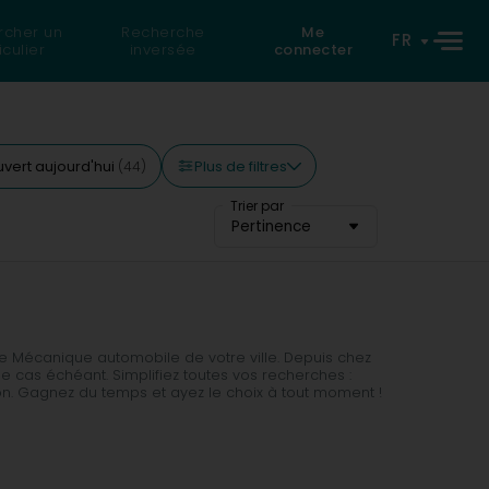
rcher un
Recherche
Me
FR
iculier
inversée
connecter
Plus de filtres
vert aujourd'hui
(44)
Trier par
Pertinence
te Mécanique automobile de votre ville. Depuis chez
e cas échéant. Simplifiez toutes vos recherches :
ion. Gagnez du temps et ayez le choix à tout moment !