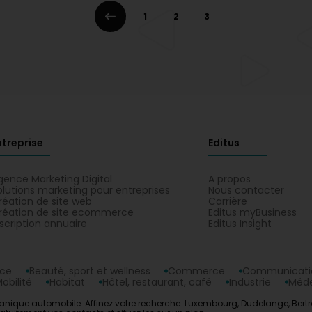
1
2
3
ntreprise
Editus
gence Marketing Digital
A propos
olutions marketing pour entreprises
Nous contacter
réation de site web
Carrière
réation de site ecommerce
Editus myBusiness
nscription annuaire
Editus Insight
nce
Beauté, sport et wellness
Commerce
Communicatio
obilité
Habitat
Hôtel, restaurant, café
Industrie
Méde
écanique automobile. Affinez votre recherche: Luxembourg, Dudelange, Bert