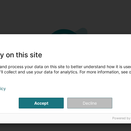
y on this site
and process your data on this site to better understand how it is used
ll collect and use your data for analytics. For more information, see 
Veuillez compléter les champs pour
une nouvelle recherche
licy
Vous pouvez relancer la recherche avec d'autres critères
Accept
Decline
Powered by