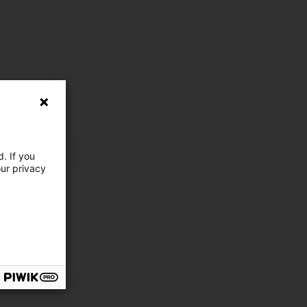
. If you
our privacy