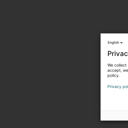
English
Privac
We collect 
accept, we'
policy.
Privacy po