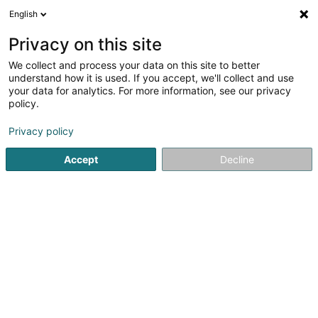
English
FR
Privacy on this site
We collect and process your data on this site to better
Affinez votre recherche
understand how it is used. If you accept, we'll collect and use
your data for analytics. For more information, see our privacy
Autour de moi
Luxembourg
Les mieux notés
(44)
(24)
policy.
165
Opticien
résultat(s) pour
en 73ms
Privacy policy
Accueil
Médecine et santé
Equipement et accessoire
Op
Accept
Decline
À la recherche d'un opticien au Luxembourg ?
Trouvez des professionnels dédiés à votre bien-être visuel.
Bénéficiez d'un service personnalisé, de conseils attentifs et de
solutions optiques de qualité pour vous assurer une vision
optimale et un confort visuel optimal.
Optique Marc Wirtz