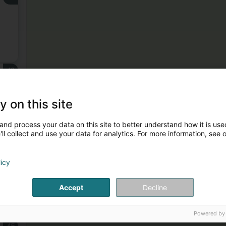
43
y on this site
and process your data on this site to better understand how it is used
ll collect and use your data for analytics. For more information, see 
44
licy
Accept
Decline
Powered by
45