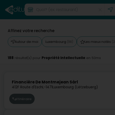
Affinez votre recherche
Autour de moi
Luxembourg
Les mieux notés
(118)
(2
188
Propriété Intellectuelle
résultat(s) pour
en 50ms
Financière De Montmejean Sàrl
412F Route d'Esch
L-1471
Luxembourg (Lëtzebuerg)
Itinéraire