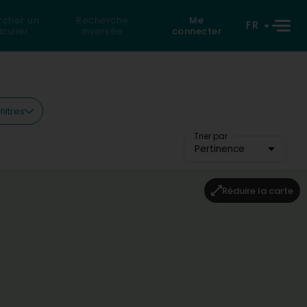
rcher un
Recherche
Me
FR
iculier
inversée
connecter
filtres
Trier par
Pertinence
Réduire la carte