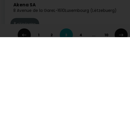
Akena SA
8 Avenue de la Gare
L-1610
Luxembourg (Lëtzebuerg)
Itinéraire
1
2
3
4
...
10
Centre d'affaires Luxembourg Sàrl
19 Rue de la Gare
L-3237
Bettembourg (Beetebuerg)
Itinéraire
Services
Pratique
E
Recherche par activité
Pharmacies de garde
A
Mavic Sàrl
Recherche par ville
Hôpitaux de garde
S
Demander un devis
Info Trafic
C
11 Rue de l'Industrie
L-8399
Windhof (Wandhaff)
Guide pratique
Codes postaux
C
I
Accédez directement à une activité sur Luxembourg
Itinéraire
Administration et autres services
Banque, finance, assura
Enseignement, formation et emploi
Garage, Transport et M