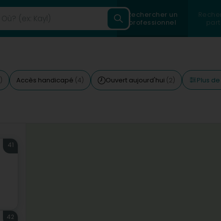
Rechercher un
Reche
professionnel
part
Plus de 
Accès handicapé
Ouvert aujourd'hui
)
(4)
(2)
41
42