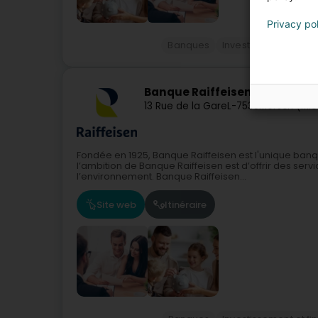
Privacy po
Banques
Investissement et f
Banque Raiffeisen Agence M
13 Rue de la Gare
L-7535
Mersch (Mie
Fondée en 1925, Banque Raiffeisen est l'unique ban
l’ambition de Banque Raiffeisen est d’offrir des serv
l’environnement. Banque Raiffeisen...
Site web
Itinéraire