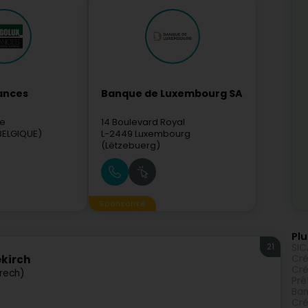
nances
Banque de Luxembourg SA
le
14 Boulevard Royal
BELGIQUE)
L-2449
Luxembourg
(Lëtzebuerg)
Sponsorisé
Plu
21
SIC
Cré
ekirch
Cré
krech)
Prê
Ban
Cré