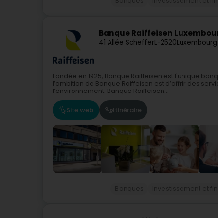
Banques
Investissement et f
Banque Raiffeisen Luxembou
41 Allée Scheffer
L-2520
Luxembourg
Fondée en 1925, Banque Raiffeisen est l'unique ban
l’ambition de Banque Raiffeisen est d’offrir des serv
l’environnement. Banque Raiffeisen...
Site web
Itinéraire
Banques
Investissement et f