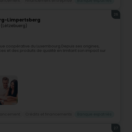
inancement
Financement entreprise
Banque expatriés
26
rg-Limpertsberg
 (Lëtzebuerg)
que coopérative du Luxembourg.Depuis ses origines,
ices et des produits de qualité en limitant son impact sur
inancement
Crédits et financements
Banque expatriés
27