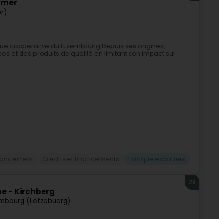
amer
r)
que coopérative du Luxembourg.Depuis ses origines,
ices et des produits de qualité en limitant son impact sur
inancement
Crédits et financements
Banque expatriés
28
e - Kirchberg
mbourg (Lëtzebuerg)