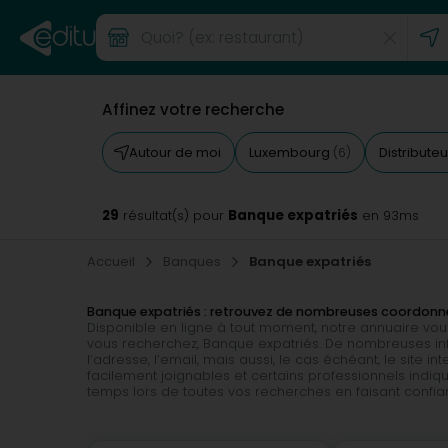
Affinez votre recherche
Autour de moi
Luxembourg
Distribute
(6)
29
Banque expatriés
résultat(s) pour
en 93ms
Accueil
Banques
Banque expatriés
Banque expatriés : retrouvez de nombreuses coordon
Disponible en ligne à tout moment, notre annuaire vous 
vous recherchez, Banque expatriés. De nombreuses info
l’adresse, l’email, mais aussi, le cas échéant, le site i
facilement joignables et certains professionnels indi
temps lors de toutes vos recherches en faisant confian