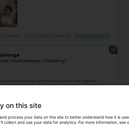
inancement
Crédits et financements
Banque expatriés
24
udelange
otte
L-3441
Dudelange (Diddeleng)
que coopérative du Luxembourg.Depuis ses origines,
ices et des produits de qualité en limitant son impact sur
y on this site
and process your data on this site to better understand how it is used
ll collect and use your data for analytics. For more information, see 