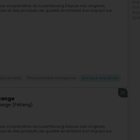
Prê
que coopérative du Luxembourg.Depuis ses origines,
Prê
ices et des produits de qualité en limitant son impact sur
Ban
Epa
inancement
Financement entreprise
Banque expatriés
22
étange
ange (Péiteng)
que coopérative du Luxembourg.Depuis ses origines,
ices et des produits de qualité en limitant son impact sur