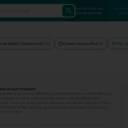
Rechercher un
Reche
professionnel
part
Plus de
ur de billets / bancomat
Ouvert aujourd'hui
(29)
(0)
nées à tout moment
invite à parcourir les fiches correspondant à l’activité que
rmations vous sont fournies telles que le téléphone,
nternet. Tous les spécialistes Banque expatriés sont ainsi plus
quent même des détails quant à leurs services. Gagnez du
ce à Editus.