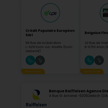
Crédit Populaire Européen
Belgolux Fi
Sàrl
56 Rue de la Libération
32 Rue de Vivil
L-4210
Esch-sur-Alzette (Esch-
B-6700
Arlon (
Uelzecht)
Sponsorisé
Sponsorisé
Banque Raiffeisen Agence Di
4 Rue St Antoine
L-9205
Diekirch (Di