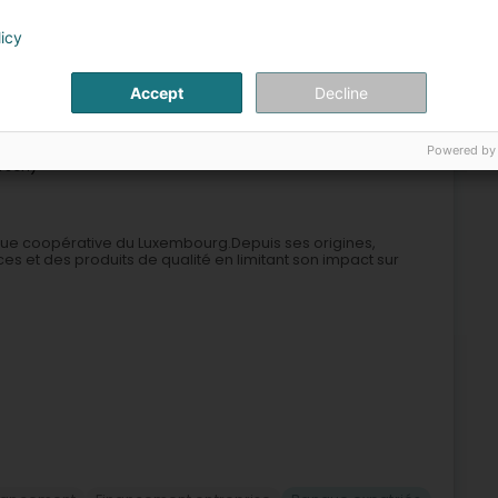
licy
inancement
Crédits et financements
Banque expatriés
Accept
Decline
25
ersch
Powered by
rsch)
que coopérative du Luxembourg.Depuis ses origines,
ices et des produits de qualité en limitant son impact sur