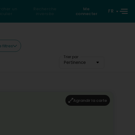
rcher un
Recherche
Me
FR
iculier
inversée
connecter
 filtres
Trier par
Pertinence
Agrandir la carte