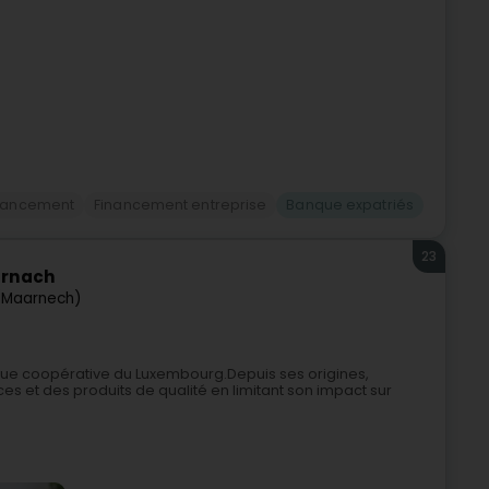
inancement
Financement entreprise
Banque expatriés
23
arnach
(Maarnech)
que coopérative du Luxembourg.Depuis ses origines,
ices et des produits de qualité en limitant son impact sur