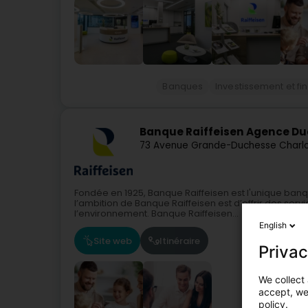
Banques
Investissement et f
Banque Raiffeisen Agence D
73 Avenue Grande-Duchesse Charl
Fondée en 1925, Banque Raiffeisen est l'unique ban
l’ambition de Banque Raiffeisen est d’offrir des serv
l’environnement. Banque Raiffeisen...
English
Site web
Itinéraire
Privac
We collect 
accept, we'
policy.