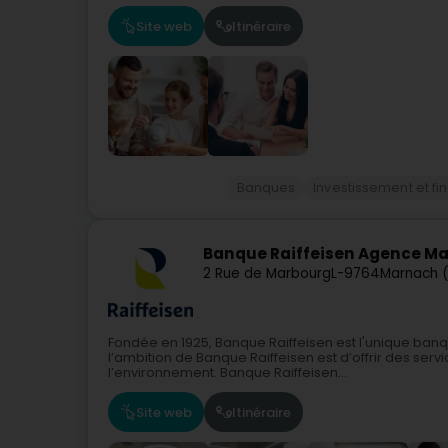
Site web
Itinéraire
Banques
Investissement et f
Banque Raiffeisen Agence M
2 Rue de Marbourg
L-9764
Marnach 
Fondée en 1925, Banque Raiffeisen est l'unique ban
l’ambition de Banque Raiffeisen est d’offrir des serv
l’environnement. Banque Raiffeisen...
Site web
Itinéraire