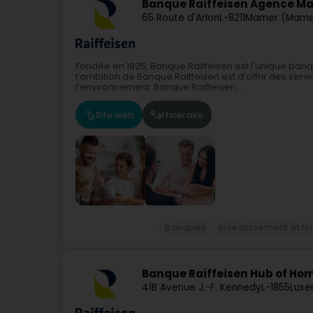
Banque Raiffeisen Agence M
65 Route d'Arlon
L-8211
Mamer (Mame
Fondée en 1925, Banque Raiffeisen est l'unique ban
l’ambition de Banque Raiffeisen est d’offrir des serv
l’environnement. Banque Raiffeisen...
Site web
Itinéraire
Banques
Investissement et f
Banque Raiffeisen Hub of Hom
41B Avenue J.-F. Kennedy
L-1855
Luxe