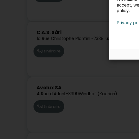
accept, we'
policy.
Privacy po
C.A.S. Sàrl
1a Rue Christophe Plantin
L-2339
Luxembourg (Lë
Itinéraire
Avolux SA
4 Rue d'Arlon
L-8399
Windhof (Koerich)
Itinéraire