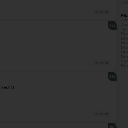
Avo
Avocat
Plu
Avo
Avo
382
(L4
Dro
Dro
Dro
Dro
Droi
Dro
Con
Avocat
Dro
383
elzecht)
Avocat
384