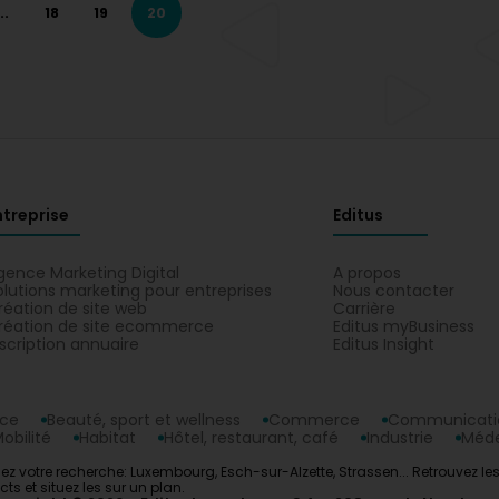
..
18
19
20
ntreprise
Editus
gence Marketing Digital
A propos
olutions marketing pour entreprises
Nous contacter
réation de site web
Carrière
réation de site ecommerce
Editus myBusiness
nscription annuaire
Editus Insight
nce
Beauté, sport et wellness
Commerce
Communicatio
obilité
Habitat
Hôtel, restaurant, café
Industrie
Méde
Affinez votre recherche: Luxembourg, Esch-sur-Alzette, Strassen... Retrouve
s et situez les sur un plan.