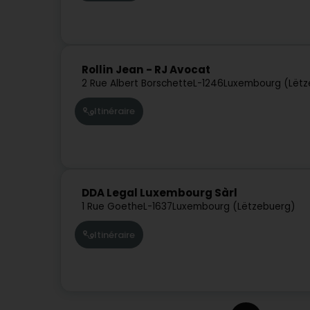
Rollin Jean - RJ Avocat
2 Rue Albert Borschette
L-1246
Luxembourg (Lëtz
Itinéraire
DDA Legal Luxembourg Sàrl
1 Rue Goethe
L-1637
Luxembourg (Lëtzebuerg)
Itinéraire