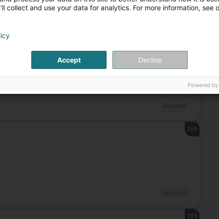
ll collect and use your data for analytics. For more information, see 
Avocat
licy
387
Accept
Decline
tzebuerg)
Powered by
Avocat
388
Avocat
389