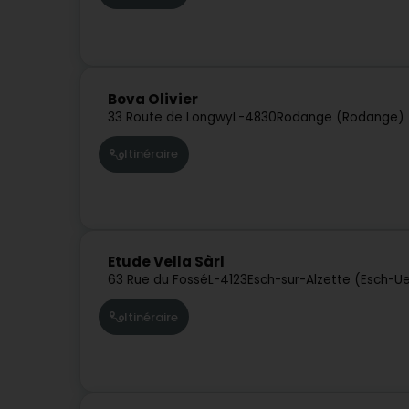
Bova Olivier
33 Route de Longwy
L-4830
Rodange (Rodange)
Itinéraire
Etude Vella Sàrl
63 Rue du Fossé
L-4123
Esch-sur-Alzette (Esch-U
Itinéraire