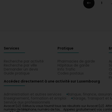
1
.
Services
Pratique
E
Recherche par activité
Pharmacies de garde
A
Recherche par ville
Hôpitaux de garde
S
Demander un devis
Info Trafic
C
Guide pratique
Codes postaux
C
I
Accédez directement à une activité sur Luxembourg
Administration et autres services
Banque, finance, assura
Enseignement, formation et emploi
Garage, Transport et M
Service aux professionnels
Avocat (L2): Editus.lu vous fournit tous les résultats sur Avocat (L2). 
numéro de téléphone, numéro de fax, … Appelez gratuitement vos contact