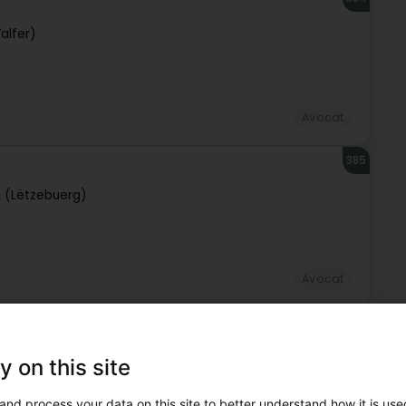
alfer)
Avocat
385
 (Lëtzebuerg)
Avocat
386
y on this site
and process your data on this site to better understand how it is used