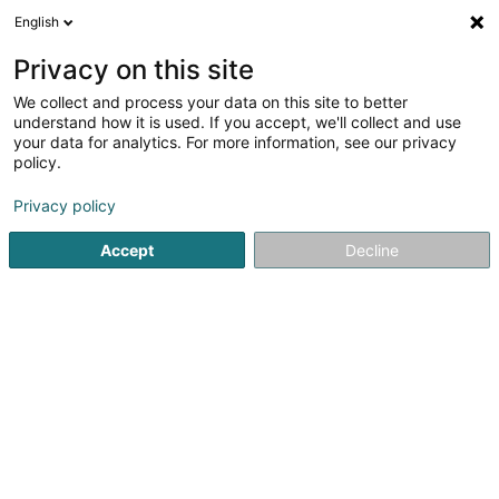
English
FR
Privacy on this site
We collect and process your data on this site to better
Affinez votre recherche
understand how it is used. If you accept, we'll collect and use
your data for analytics. For more information, see our privacy
Autour de moi
Esch-sur-Alzette
Les mieux notés
(6)
(
policy.
8
agences travail temporaire
résultat(s) pour
en 915ms
Privacy policy
Accept
Decline
Lux Intérim Sàrl
5-7 Rue Léon Laval
- Bâtiment Triologie -
L-3372
Leudelange (Leideleng)
Sponsorisé