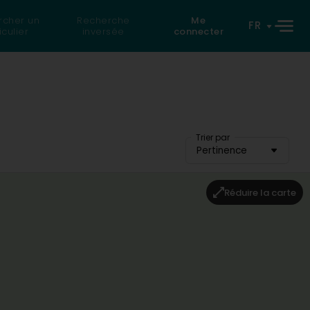
rcher un
Recherche
Me
FR
iculier
inversée
connecter
Trier par
Pertinence
Réduire la carte