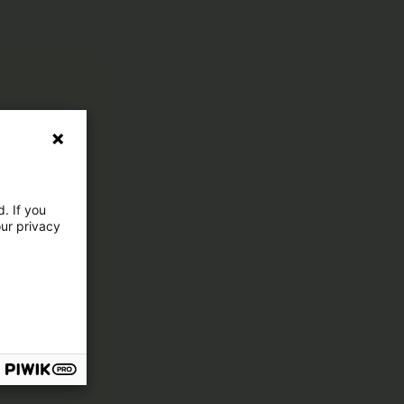
. If you
our privacy