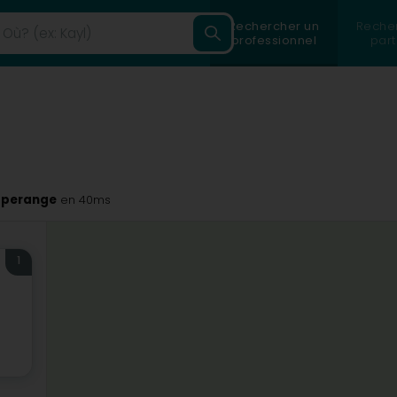
Rechercher un
Reche
professionnel
part
esperange
en 40ms
1