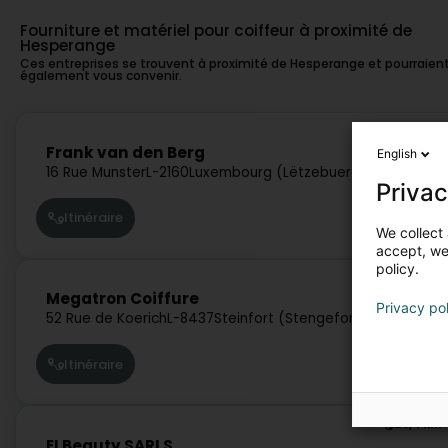
Fourniture et matériel pour coiffeur à proximité de
Hesperange
Ces entreprises se trouvent à proximité de Hesperange et pourraien
également vous convenir.
4,4 km
Frank van den Berg
English
16 Rue Munster
L-2160
Luxembourg (Lëtzebuerg)
Privac
Itinéraire
We collect 
accept, we'
policy.
19,8 km
Megatron Coiffure
Privacy po
52 Rue de Koerich
L-8437
Steinfort (Stengefort)
Itinéraire
20,4 km
EI Beauty SARLS