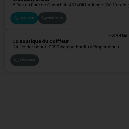
5 Rue du Parc de Gerlache
L-4574
Differdange (Déifferdan
Site web
Itinéraire
64,4 km
La Boutique du Coiffeur
24 Op der Haart
L-9999
Wemperhardt (Wämperhaart)
Itinéraire