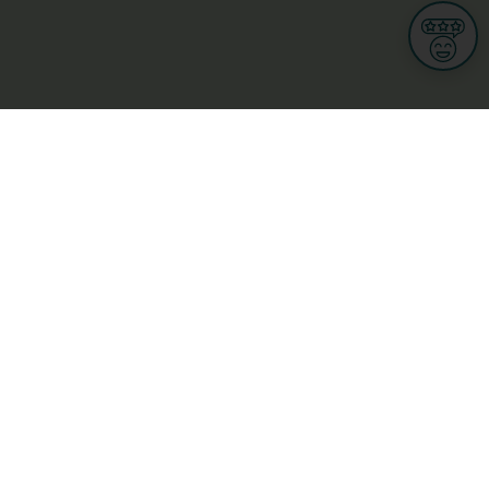
Informations
CGU
Conditions Générales de Ventes
Politique de protection des données personnelles
Mes droits RGPD
Options cookies
n et Multimedia
Culture, loisirs et tourisme
cine et santé
Secteur Privé
ge
L-3670 Kayl