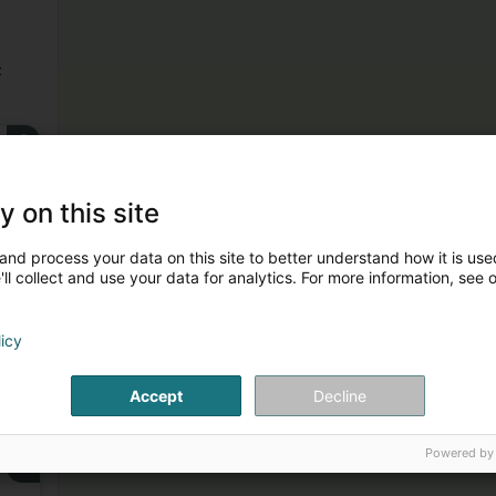
t
2
y on this site
and process your data on this site to better understand how it is used
ll collect and use your data for analytics. For more information, see 
3
licy
Accept
Decline
Powered by
4