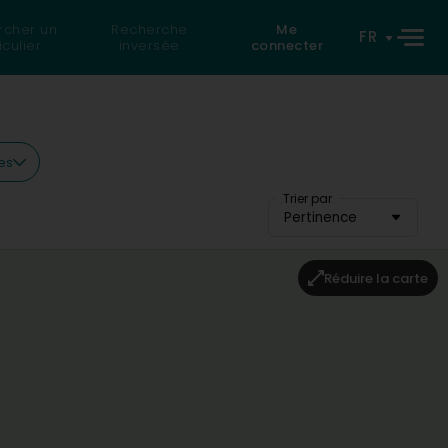
rcher un
Recherche
Me
FR
iculier
inversée
connecter
res
Trier par
Pertinence
Réduire la carte