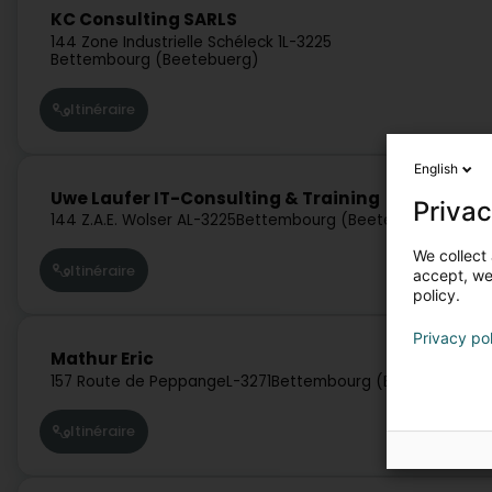
KC Consulting SARLS
144 Zone Industrielle Schéleck 1
L-3225
Bettembourg (Beetebuerg)
Itinéraire
English
Uwe Laufer IT-Consulting & Training
Privac
144 Z.A.E. Wolser A
L-3225
Bettembourg (Beetebuerg)
We collect 
Itinéraire
accept, we'
policy.
Privacy po
Mathur Eric
157 Route de Peppange
L-3271
Bettembourg (Beetebuerg)
Itinéraire