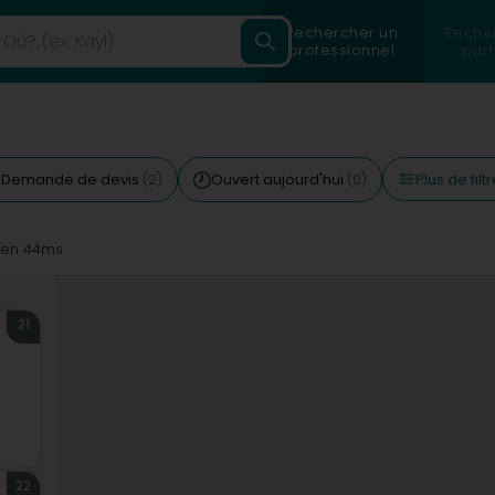
Rechercher un
Reche
professionnel
part
Plus de filt
Demande de devis
Ouvert aujourd'hui
(2)
(0)
en 44ms
21
22