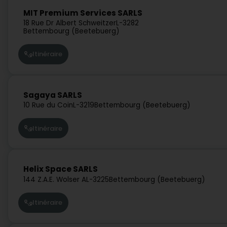
MIT Premium Services SARLS
18 Rue Dr Albert Schweitzer
L-3282
Bettembourg (Beetebuerg)
Itinéraire
Sagaya SARLS
10 Rue du Coin
L-3219
Bettembourg (Beetebuerg)
Itinéraire
Helix Space SARLS
144 Z.A.E. Wolser A
L-3225
Bettembourg (Beetebuerg)
Itinéraire