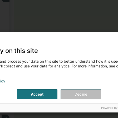
23
y on this site
and process your data on this site to better understand how it is used
ll collect and use your data for analytics. For more information, see 
24
licy
Accept
Decline
Powered by
25