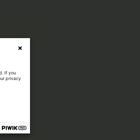
. If you
our privacy