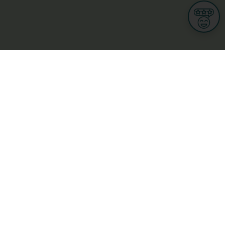
Informations
CGU
Conditions Générales de Ventes
Politique de protection des données personnelles
Mes droits RGPD
Options cookies
n et Multimedia
Culture, loisirs et tourisme
cine et santé
Secteur Privé
ge
L-3670 Kayl