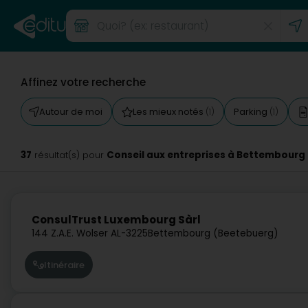
Affinez votre recherche
Autour de moi
Les mieux notés
Parking
(1)
(1)
37
Conseil aux entreprises à Bettembourg
résultat(s) pour
ConsulTrust Luxembourg Sàrl
144 Z.A.E. Wolser A
L-3225
Bettembourg (Beetebuerg)
Itinéraire