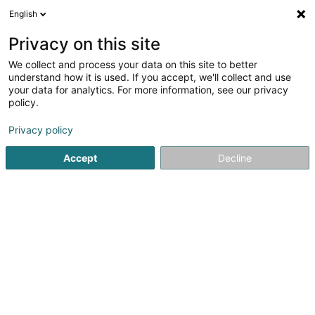
English
EN
Privacy on this site
We collect and process your data on this site to better
Refine your search
understand how it is used. If you accept, we'll collect and use
your data for analytics. For more information, see our privacy
Autour de moi
Luxembourg
Parking
Open t
(1)
(1)
policy.
2
Strip Tease Bar
result(s) for
en 38ms
Privacy policy
Home page
Cafés
Strip Tease Bar
Accept
Decline
1
Le diamant bleu
9 Avenue de l'Etang Bleu
F-55840
Thierville-sur-Meuse
Le plus grand club de la région, alliant célébrité et soirées
à thème.Le Diamant Bleu, véritable emblème des nuits
meusiennes, est une discothèque iconique reconnue
depuis plus de dix ans pour son ambiance inégalée et
son raffinement. Ce club...