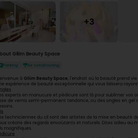
bout Gliim Beauty Space
Parking
Air conditioning
ienvenue à
Gliim Beauty Space
, l'endroit où la beauté prend v
ne expérience de beauté exceptionnelle qui vous laissera rayon
ngles
os experts en manucure et pédicure sont là pour sublimer vos o
ose de vernis semi-permanent tendance, ou des ongles en gel a
esoins.
ls
os techniciennes du cil sont des artistes de la mise en beauté de
ous créons des regards envoûtants et naturels. Dites adieu au 
ils magnifiques.
édicure