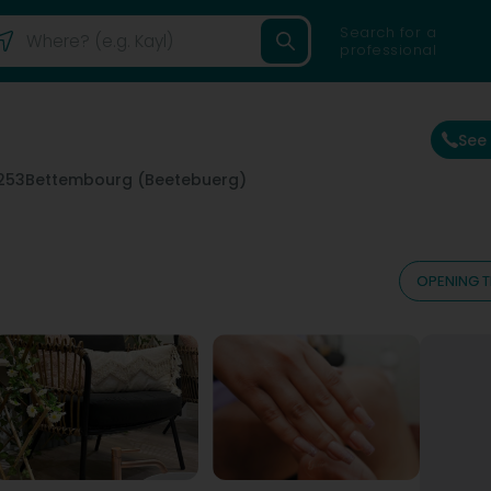
Search for a
professional
See
253
Bettembourg (Beetebuerg)
OPENING T