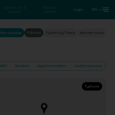
Search for a
Reverse
EN
Login
private
search
 the number
Email
Getting There
Rendez-vous
IMES
Reviews
Legal information
Contact persons
Route