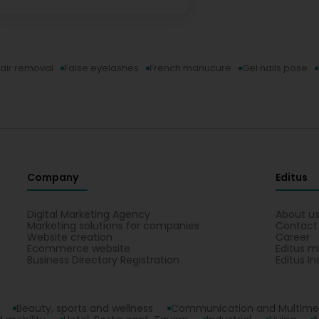
(Translated by Google) The Gliim Beauty Space is simply wo
professional. The service is impeccable, the atmosphere i
passion. I left feeling renewed and beautiful! I recommend i
love with this place and the entire fantastic team. 😍😍😍
air removal
False eyelashes
French manucure
Gel nails pose
Gliim Beauty Space
1 Year(s) ago
Bonjour Ana Macedo, Votre enthousiasme et vos gent
sommes ravis que votre expérience ait été aussi agré
de l’ambiance. Merci pour votre confiance et votre 
Beauty Space
Company
Editus
Digital Marketing Agency
About u
Marketing solutions for companies
Contact
Website creation
Career
Ecommerce website
Editus m
Business Directory Registration
Editus In
Beauty, sports and wellness
Communication and Multime