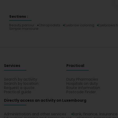
Sections :
Beauty parlour
Chiropodists
Eyebrow coloring
Eyebrows h
Simple manicure
Services
Practical
Search by activity
Duty Pharmacies
Search by location
Hospitals on duty
Request a quote
Route information
Practical guide
Postcode Finder
Directly access an activity on Luxembourg
Administration and other services
Bank, finance, insurance