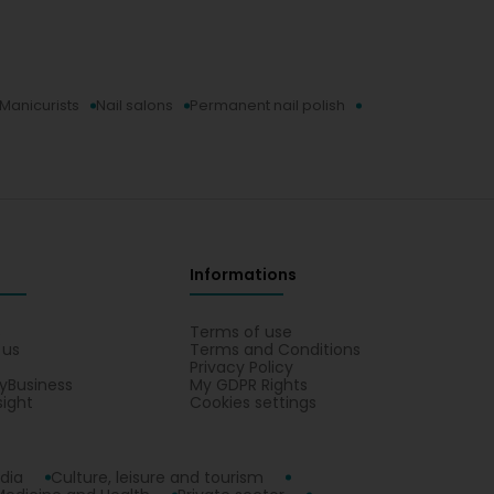
nderful! The girls are incredible, attentive, and very
s warm, and every detail is done with care and
t with my eyes closed; it's impossible not to fall in
Manicurists
Nail salons
Permanent nail polish
illes paroles nous touchent profondément. Nous
able et que vous vous sentiez ravie du service et
recommandation. Cordialement, Liliana de Gliim
Informations
s
Terms of use
 us
Terms and Conditions
Privacy Policy
yBusiness
My GDPR Rights
sight
Cookies settings
dia
Culture, leisure and tourism