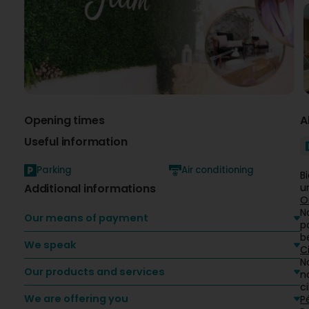
Opening times
A
Useful information
Parking
Air conditioning
B
Additional informations
u
O
N
Our means of payment
p
b
We speak
Ci
N
Our products and services
n
c
We are offering you
P