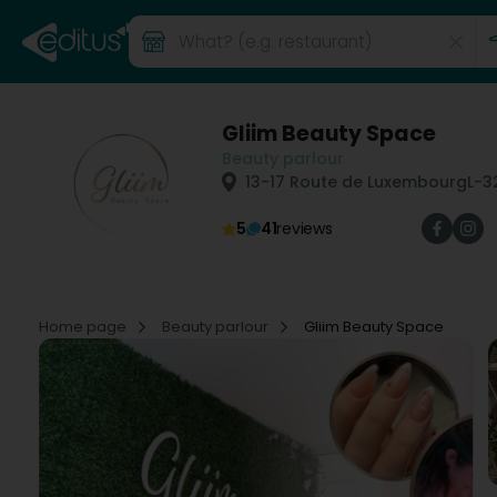
Gliim Beauty Space
Beauty parlour
13-17 Route de Luxembourg
L-3
5
41
reviews
Home page
Beauty parlour
Gliim Beauty Space