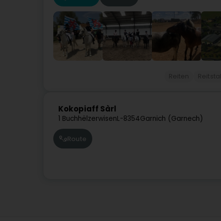
Reiten
Reitstal
Kokopiaff Sàrl
1 Buchhëlzerwisen
L-8354
Garnich (Garnech)
Route