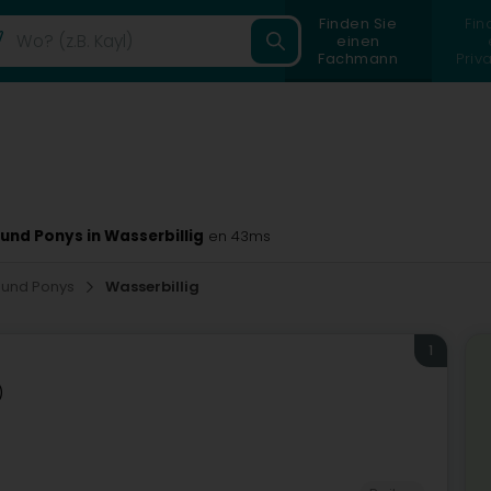
Finden Sie
Fin
einen
Fachmann
Priv
und Ponys in Wasserbillig
en 43ms
n und Ponys
Wasserbillig
1
)