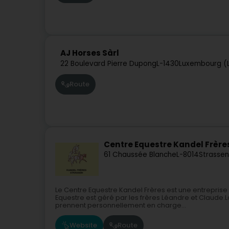
AJ Horses Sàrl
22 Boulevard Pierre Dupong
L-1430
Luxembourg (
Route
Centre Equestre Kandel Frère
61 Chaussée Blanche
L-8014
Strassen
Le Centre Equestre Kandel Frères est une entreprise f
Equestre est géré par les frères Léandre et Claude.L
prennent personnellement en charge...
Website
Route