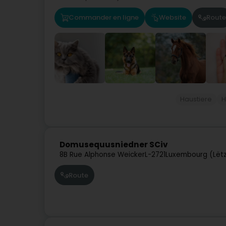
Commander en ligne
Website
Route
Haustiere
H
Domusequusniedner SCiv
8B Rue Alphonse Weicker
L-2721
Luxembourg (Lët
Route