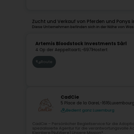
Zucht und Verkauf von Pferden und Ponys i
Diese Unternehmen befinden sich in der Nähe von Wass
Artemis Bloodstock Investments Sàrl
4 Op der Aeppeltaart
L-6971
Hostert
Route
CadCie
5 Place de la Gare
L-1616
Luxembourg
Bedient ganz Luxemburg
CadCie – Persönlicher Begleitservice für die Adopti
spezialisierte Agentur für die verantwortungsvolle 
Kleintiere/Nutztiere).Unsere Mission?...