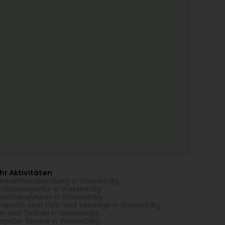
r Aktivitäten
ernehmensberatung in Wasserbillig
obilienagentur in Wasserbillig
siotherapeuten in Wasserbillig
nsporte über Fluß- und Seewege in Wasserbillig
h-und Tiefbau in Wasserbillig
puter Service in Wasserbillig