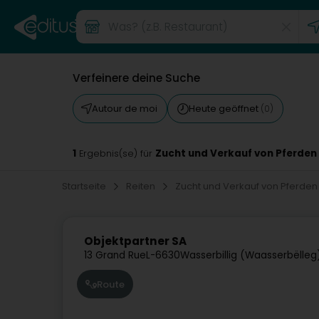
Verfeinere deine Suche
Autour de moi
Heute geöffnet
(0)
1
Zucht und Verkauf von Pferden 
Ergebnis(se) für
Startseite
Reiten
Zucht und Verkauf von Pferde
Objektpartner SA
13 Grand Rue
L-6630
Wasserbillig (Waasserbëlleg
Route