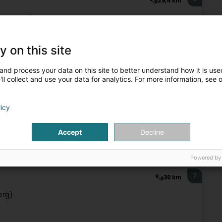
29,4 km
tzebuerg)
y on this site
Reiten
and process your data on this site to better understand how it is used
ll collect and use your data for analytics. For more information, see 
6
29,5 km
)
licy
Accept
Decline
Reiten
Powered by
7
30 km
erg)