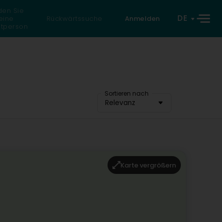
den Sie
DE
eine
Rückwärtssuche
Anmelden
atperson
Sortieren nach
Relevanz
Karte vergrößern