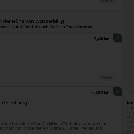
Reiten
n der Nähe von Wasserbillig
erbillig und könnten auch für Sie in Frage kommen.
2
20 km
Reiten
3
29,3 km
Meh
 (Lëtzebuerg)
Unt
Imm
Phy
Tra
on von HaustierenCadCie ist kein Tierheim, sondern eine
Hoc
Adoption von Rassentieren (Katzen, Hunde, Pferde und
Com