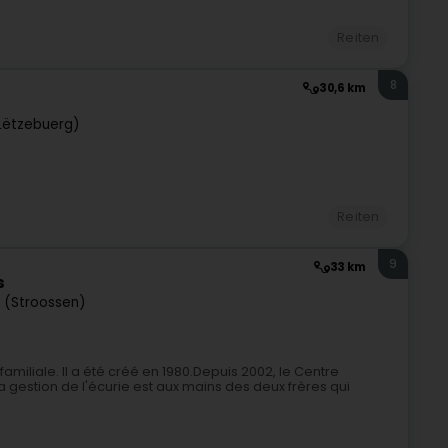
Reiten
8
30,6 km
Lëtzebuerg)
Reiten
9
33 km
s
 (Stroossen)
amiliale. Il a été créé en 1980.Depuis 2002, le Centre
a gestion de l'écurie est aux mains des deux frères qui