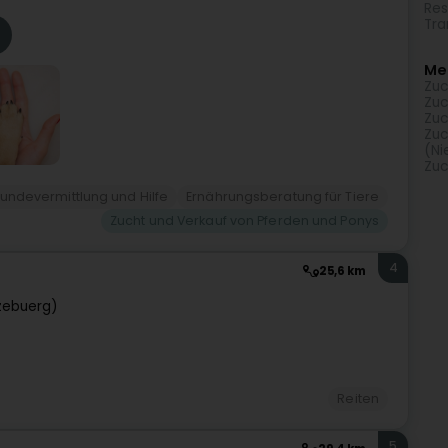
Res
Tra
Me
Zuc
Zuc
Zuc
Zuc
(Ni
Zuc
undevermittlung und Hilfe
Ernährungsberatung für Tiere
Zucht und Verkauf von Pferden und Ponys
4
25,6 km
zebuerg)
Reiten
5