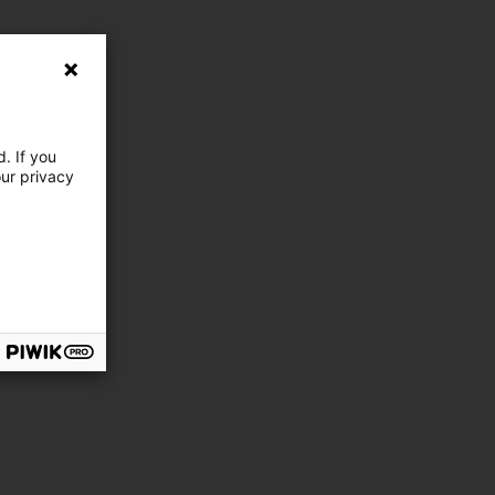
. If you
our privacy