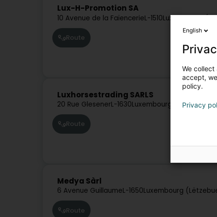
Lux-H-Promotion SA
10 Avenue de la Faïencerie
L-1510
Luxembourg (Lë
English
Route
Privac
We collect 
accept, we'
policy.
Luxhorsestrading SARLS
20 Rue Glesener
L-1630
Luxembourg (Lëtzebuerg
Privacy po
Route
Medya Sàrl
6 Avenue Guillaume
L-1650
Luxembourg (Lëtzebu
Route