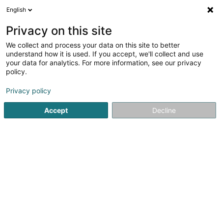
English
DE
Privacy on this site
We collect and process your data on this site to better
Verfeinere deine Suche
understand how it is used. If you accept, we'll collect and use
your data for analytics. For more information, see our privacy
Autour de moi
Heute geöffnet
(0)
policy.
1
Ergebnis(se) für
Privacy policy
Zucht und Verkauf von Pferden und Ponys in Doncols
en
37ms
Accept
Decline
Startseite
Reiten
Zucht und Verkauf von Pferden und Ponys
1
Ars Hippologique SA
19 Bohey
L-9647
Doncols (Donkels)
Reiten