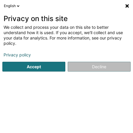
English
DE
Privacy on this site
We collect and process your data on this site to better
Verfeinere deine Suche
understand how it is used. If you accept, we'll collect and use
your data for analytics. For more information, see our privacy
Autour de moi
Heute geöffnet
(0)
policy.
2
Heilpraktiker in Thionville
Ergebnis(se) für
en 46ms
Privacy policy
Startseite
Nicht gesetzlich geregelte Pflege
Heilpraktiker
Accept
Decline
Weber J Magnetiseur SARLS
2 Op de Leemen
L-5846
Fentange (Fenteng)