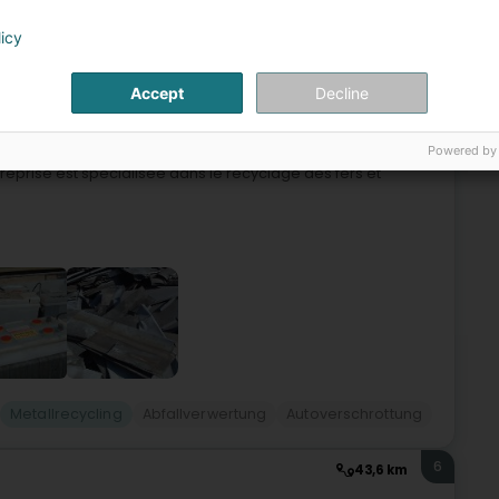
5
licy
43,1 km
ié
rberg (Sennengerbierg)
Accept
Decline
Powered by
reprise Nouveaux Ets Liébaert, entreprise familliale créée
eprise est spécialisée dans le recyclage des fers et
Metallrecycling
Abfallverwertung
Autoverschrottung
6
43,6 km