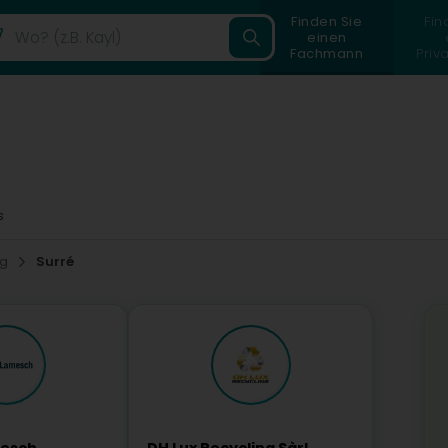
Finden Sie
Fin
einen
Fachmann
Priv
s
ng
Surré