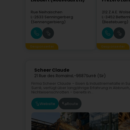
Liébaert (Nouveaux Ets)
PreZero La
Rue Neihaischen
212 Z.A.E. Wols
L-2633
Senningerberg
L-3452
Bettem
(Sennengerbierg)
(Beetebuerg)
Gesponserter
Gesponserter
Scheer Claude
21 Rue des Romains
L-9687
Surré (Sir)
Firma Scheer Claude – Eisen & Industriemetalle in Su
Surré, verfügt über langjährige Erfahrung in Abbruc
Nichteisenschrotten – bereits in...
Website
Route