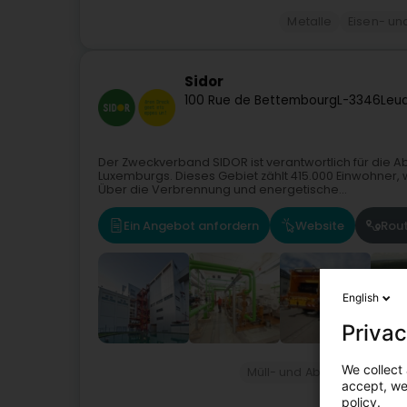
Metalle
Eisen- und
Sidor
100 Rue de Bettembourg
L-3346
Leu
Der Zweckverband SIDOR ist verantwortlich für die 
Luxemburgs. Dieses Gebiet zählt 415.000 Einwohner,
Über die Verbrennung und energetische...
Ein Angebot anfordern
Website
Rou
English
Privac
We collect 
Müll- und Abfallaufbereitu
accept, we'
policy.