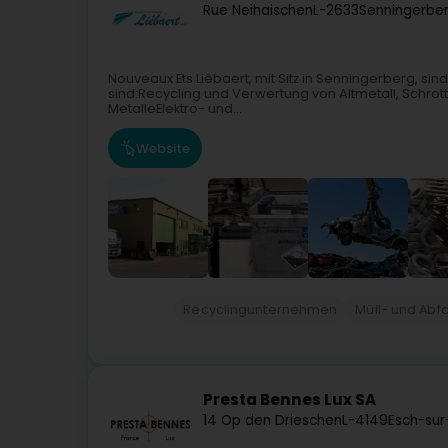
Rue Neihaischen
L-2633
Senningerbe
Nouveaux Ets Liébaert, mit Sitz in Senningerberg, sin
sind:Recycling und Verwertung von Altmetall, Schrot
MetalleElektro- und...
Website
Recyclingunternehmen
Müll- und Abf
Presta Bennes Lux SA
14 Op den Drieschen
L-4149
Esch-sur