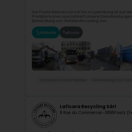
Die Presta Bennes Lux mit Sitz in Luxemburg ist auf
Privatpersonen spezialisiert.Unsere Dienstleistun
Behandlung von AbfällenRecycling von...
Website
Route
Containern und Paletten
Vermietung von Cont
Laficara Recycling Sàrl
8 Rue du Commerce
L-3895
Foetz (F