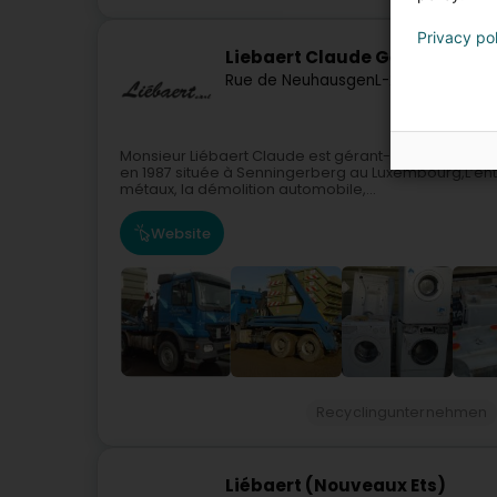
Privacy po
Liebaert Claude Gérant assoc
Rue de Neuhausgen
L-2633
Senninge
Monsieur Liébaert Claude est gérant-associé de l’ent
en 1987 située à Senningerberg au Luxembourg,L’entr
métaux, la démolition automobile,...
Website
Recyclingunternehmen
Liébaert (Nouveaux Ets)