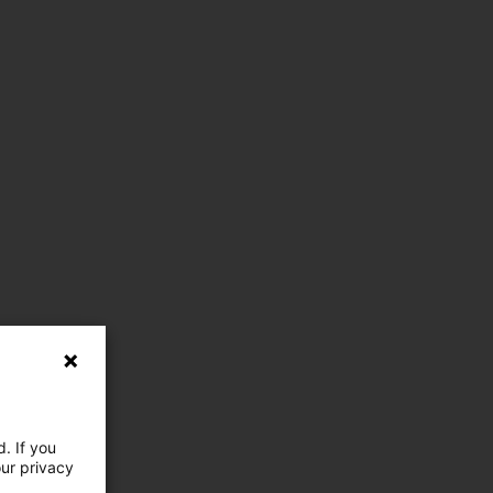
. If you
our privacy