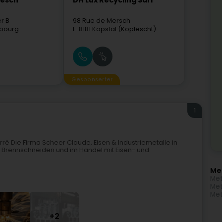
mesch
DH Lux Recycling Sàrl
er B
98 Rue de Mersch
bourg
L-8181
Kopstal (Koplescht)
Gesponserter
1
rré Die Firma Scheer Claude, Eisen & Industriemetalle in
h, Brennschneiden und im Handel mit Eisen- und
Me
Met
Met
Met
+2