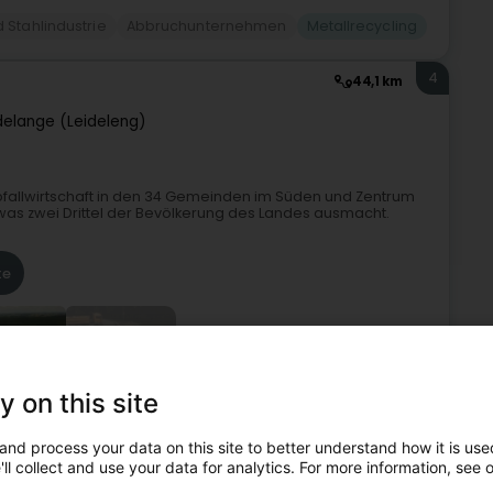
 Stahlindustrie
Abbruchunternehmen
Metallrecycling
4
44,1 km
delange (Leideleng)
Abfallwirtschaft in den 34 Gemeinden im Süden und Zentrum
 was zwei Drittel der Bevölkerung des Landes ausmacht.
te
+2
y on this site
and process your data on this site to better understand how it is used
ng
Sammlung und Abfallbehandlung
Abfallverwertung
ll collect and use your data for analytics. For more information, see 
Sammlung von verwertbaren Abfällen
Metallrecycling