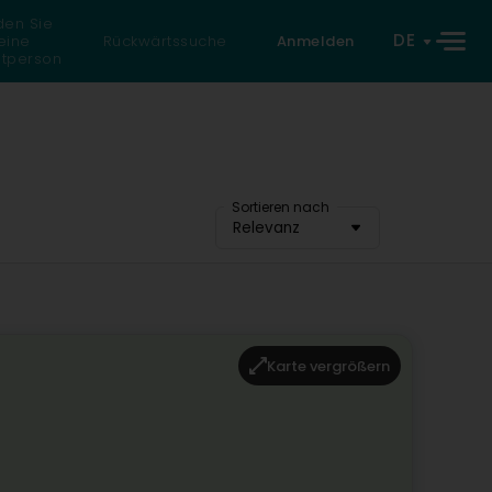
den Sie
DE
eine
Rückwärtssuche
Anmelden
atperson
Sortieren nach
Relevanz
Karte vergrößern