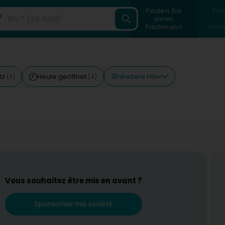
Finden Sie
Fin
einen
Fachmann
Priv
Weitere Filter
tz
Heute geöffnet
(3)
(4)
Vous souhaitez être mis en avant ?
Sponsoriser ma société