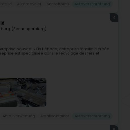
tzteile
Autorecycler
Schrottplatz
Autoverschrottung
4
ié
rberg (Sennengerbierg)
reprise Nouveaux Ets Liébaert, entreprise familliale créée
eprise est spécialisée dans le recyclage des fers et
Abfallverwertung
Abfallcontainer
Autoverschrottung
5