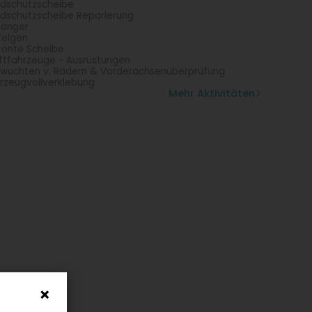
dschutzscheibe
dschutzscheibe Reparierung
hänger
felgen
önte Scheibe
ftfahrzeuge - Ausrüstungen
wuchten v. Rädern & Vorderachsenüberprüfung
rzeugvollverklebung
Mehr Aktivitäten