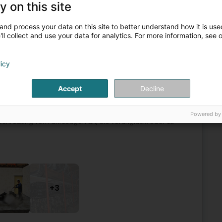
y on this site
allaufbereitung
Vermietung von Containern und Paletten
and process your data on this site to better understand how it is used
ll collect and use your data for analytics. For more information, see 
Autoverschrottung
3
licy
PPA
Accept
Decline
owohl Privatpersonen als auch Unternehmen zur Verfügung
Powered by
rschrottung von Fahrzeugen an, die verunglückt oder zu
+3