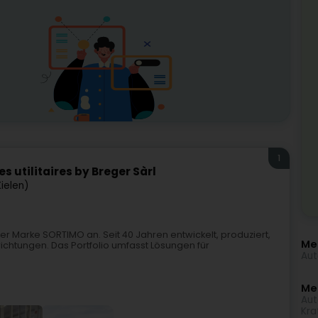
1
 utilitaires by Breger Sàrl
ielen)
der Marke SORTIMO an. Seit 40 Jahren entwickelt, produziert,
Me
chtungen. Das Portfolio umfasst Lösungen für
Aut
Meh
Aut
Kra