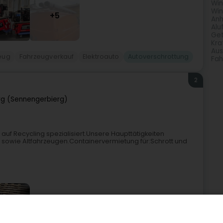
Win
Win
+5
An
Alu
Get
Kra
Aus
zeug
Fahrzeugverkauf
Elektroauto
Autoverschrottung
Fah
2
rg (Sennengerbierg)
d auf Recycling spezialisiert.Unsere Haupttätigkeiten
t sowie Altfahrzeugen.Containervermietung für:Schrott und