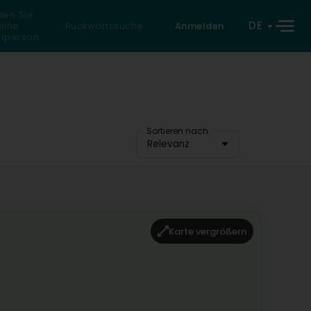
den Sie
DE
eine
Rückwärtssuche
Anmelden
atperson
Sortieren nach
Relevanz
Karte vergrößern