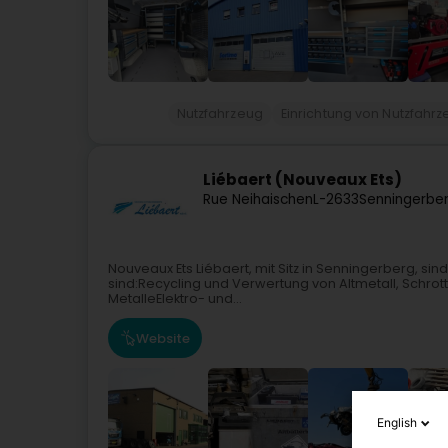
Nutzfahrzeug
Einrichtung von Nutzfahr
Liébaert (Nouveaux Ets)
Rue Neihaischen
L-2633
Senningerbe
Nouveaux Ets Liébaert, mit Sitz in Senningerberg, sin
sind:Recycling und Verwertung von Altmetall, Schrot
MetalleElektro- und...
Website
English