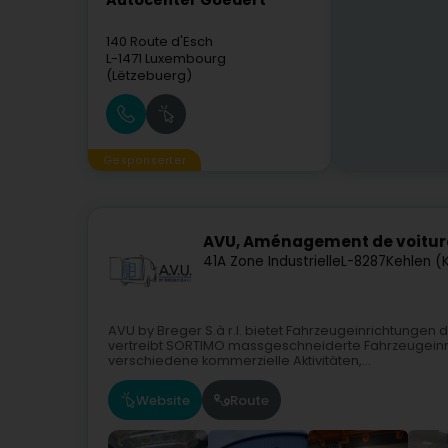
Autocenter Goedert
140 Route d'Esch
L-1471
Luxembourg
(Lëtzebuerg)
Gesponserter
AVU, Aménagement de voitures
41A Zone Industrielle
L-8287
Kehlen (K
AVU by Breger S.à r.l. bietet Fahrzeugeinrichtungen 
vertreibt SORTIMO massgeschneiderte Fahrzeugeinri
verschiedene kommerzielle Aktivitäten,...
Website
Route