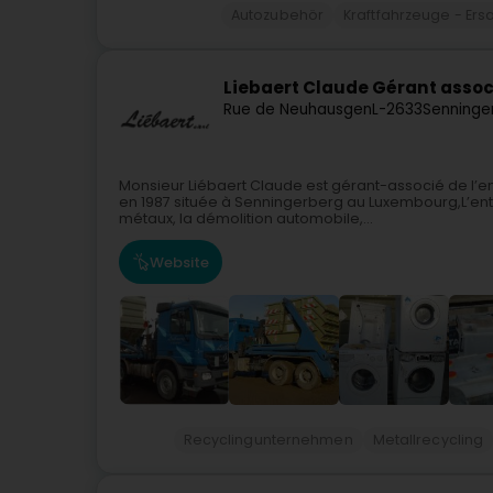
Autozubehör
Kraftfahrzeuge - Ersa
Liebaert Claude Gérant assoc
Rue de Neuhausgen
L-2633
Senninge
Monsieur Liébaert Claude est gérant-associé de l’ent
en 1987 située à Senningerberg au Luxembourg,L’entr
métaux, la démolition automobile,...
Website
Recyclingunternehmen
Metallrecycling