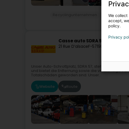
Privac
Recyclingunternehmen
Müll- und Abf
We collect 
accept, we'
policy.
Privacy po
Casse auto SDRA 57 - Groupe 
21 Rue D’alsace
F-57190
Florange
Unser Auto-Schrottplatz, SDRA 57, steht seit 1999 s
und bietet die Entfernung sowie die vollständige Ve
Totalschäden geworden sind. Unser...
Website
Route