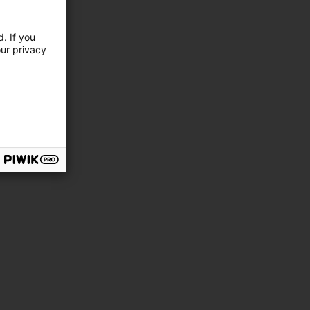
. If you
our privacy