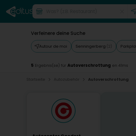
Verfeinere deine Suche
Autour de moi
Senningerberg
Parkpla
(2)
5
Autoverschrottung
Ergebnis(se) für
en 41ms
Startseite
Autozubehör
Autoverschrottung