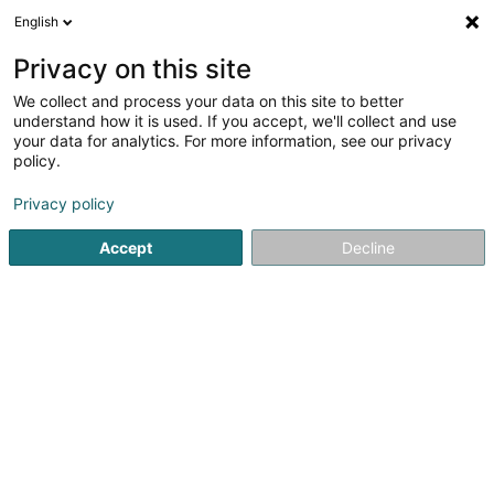
English
DE
Privacy on this site
We collect and process your data on this site to better
Verfeinere deine Suche
understand how it is used. If you accept, we'll collect and use
your data for analytics. For more information, see our privacy
Autour de moi
Luxembourg
Bestbewertet
(7)
(13)
policy.
67
Recyclingunternehmen
Ergebnis(se) für
en 52ms
Privacy policy
Startseite
Dienste an Fachleute
Recycling und Pflege
Rec
Accept
Decline
Liébaert (Nouveaux Ets)
Rue Neihaischen
L-2633
Senningerberg (Sennengerbierg)