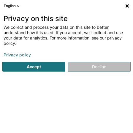
English
DE
Privacy on this site
We collect and process your data on this site to better
Sidor
understand how it is used. If you accept, we'll collect and use
your data for analytics. For more information, see our privacy
Sammlung und Abfallbehandlung
policy.
4,32
28
rezensionen
Privacy policy
100 Rue de Bettembourg
L-3346
Leudelange (Leideleng)
Accept
Decline
Fax anzeigen
Video
Kontakt
A
Sehen Sie die Nummer
E-Mail
Anreise
Website
Startseite
Müll- und Abfallaufbereitung
Sammlung und Abf