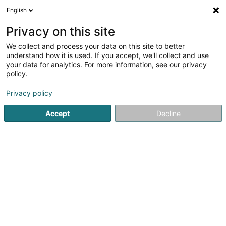
English
Privacy on this site
We collect and process your data on this site to better
Verfeinere deine Suche
understand how it is used. If you accept, we'll collect and use
your data for analytics. For more information, see our privacy
Autour de moi
Heute geöffnet
(0)
policy.
1
Tierzubehör in Steinfort
Ergebnis(se) für
en 45ms
Privacy policy
Startseite
Haustiere
Tierzubehör
Steinfort
Accept
Decline
Snoby Hôtel Syren
14 Rue de Hassel
L-5899
Syren (Siren)