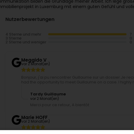
ommunikation bilden die Grundlage meiner Arbeit. Ich lege großen
mmobilienprojekt in Luxemburg mit einem guten Gefühl und voller
Nutzerbewertungen
4 Sterne und mehr
3 Sterne
2 Sterne und weniger
Meggido V
vor 2 Monat(en)
Bonjour, j'ai pu rencontrer Guillaume sur un dossier.Je r
had the opportunity to meet Guillaume on a case. I high
Tardy Guillaume
vor 2 Monat(en)
Merci pour ce retour, A bientôt
Marie HOFF
vor 2 Monat(en)