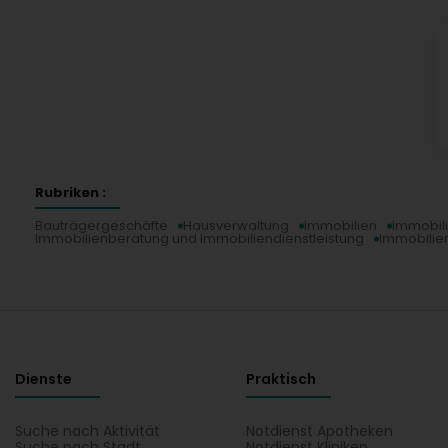
Rubriken :
Bauträgergeschäfte
Hausverwaltung
Immobilien
Immobili
Immobilienberatung und Immobiliendienstleistung
Immobilie
Dienste
Praktisch
Suche nach Aktivität
Notdienst Apotheken
Suche nach Stadt
Notdienst Kliniken