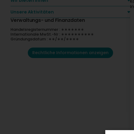
Wir bieten Ihnen
K
I
Unsere Aktivitäten
Verwaltungs- und Finanzdaten
Handelsregisternummer : ∗∗∗∗∗∗∗
Internationale MwSt.-Nr : ∗∗∗∗∗∗∗∗∗∗
Gründungsdatum : ∗∗/∗∗/∗∗∗∗
Rechtliche Informationen anzeigen