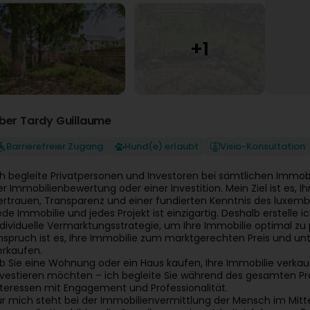
ber Tardy Guillaume
Barrierefreier Zugang
Hund(e) erlaubt
Visio-Konsultation
ch begleite Privatpersonen und Investoren bei sämtlichen Immobi
er Immobilienbewertung oder einer Investition. Mein Ziel ist es, 
ertrauen, Transparenz und einer fundierten Kenntnis des luxem
ede Immobilie und jedes Projekt ist einzigartig. Deshalb erstell
ndividuelle Vermarktungsstrategie, um Ihre Immobilie optimal zu 
nspruch ist es, Ihre Immobilie zum marktgerechten Preis und u
erkaufen.
b Sie eine Wohnung oder ein Haus kaufen, Ihre Immobilie verka
nvestieren möchten – ich begleite Sie während des gesamten Pro
nteressen mit Engagement und Professionalität.
ür mich steht bei der Immobilienvermittlung der Mensch im Mitte