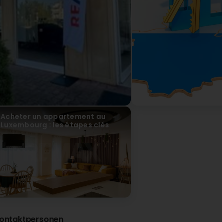
vor 2 Monat(en)
Bonjour, Merci beaucoup pour votre confiance et pour c
accompagner dans la vente de votre appartement et
aient été à la hauteur de vos attentes. Votre recom
travail. Je vous souhaite beaucoup de bonheur pour l
Tardy
Carlos Eduardo Higuera
vor 3 Monat(en)
(Translated by Google) We would like to sincerely thank Mr
first apartment. This step was very important to us, and h
kindness from beginning to end. Always available to answ
Acheter un appartement au
experience much more peaceful and enjoyable. We are ve
Luxembourg : les étapes clés
to anyone looking for a trustworthy real estate agent. Tha
sincèrement Monsieur Tardy pour son accompagnement lo
étape était très importante pour nous, et il a su nous g
patience et de bienveillance du début à la fin. Toujours 
rassurer, il a rendu cette expérience beaucoup plus sere
reconnaissants et le recommandons sans hésitation à tou
de confiance. Encore un grand merci !
Tardy Guillaume
vor 2 Monat(en)
Merci beaucoup pour votre confiance et pour ce très b
ontaktpersonen
accompagner dans l'achat de votre premier apparteme