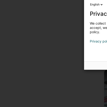
English
Privac
We collect 
accept, we'
policy.
Privacy po
U