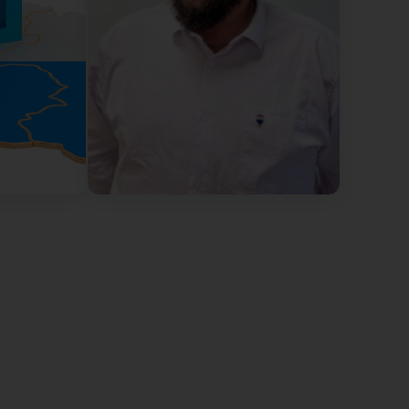
e très bel avis. Je suis ravi d'avoir pu vous
 que mon suivi ainsi que mon professionnalisme
mandation est la plus belle récompense de mon
a suite de vos projets. Bien cordialement, Guillaume
. Tardy for his support during the purchase of our
e guided us with great professionalism, patience, and
er our questions and reassure us, he made this
ry grateful and recommend him without hesitation
nk you again! (Original) Nous tenons à remercier
rs de l’achat de notre premier appartement. Cette
uider avec beaucoup de professionnalisme, de
disponible pour répondre à nos questions et nous
ine et agréable. Nous lui sommes très
te personne à la recherche d’un agent immobilier
eau retour. Ce fut un réel plaisir de vous
nt. Je sais à quel point cette étape est