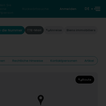
den Sie
DE
eine
Rückwärtssuche
Anmelden
atperson
e die Nummer
E-Mail
Anreise
Biens immobiliers
nen
Rechtliche Hinweise
Kontaktpersonen
Artikel
Route