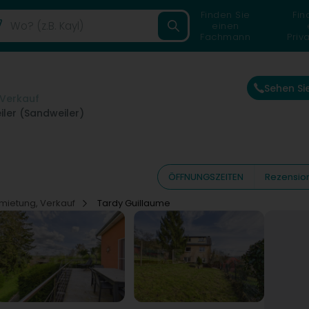
Finden Sie
Fin
einen
Fachmann
Priv
Sehen Si
 Verkauf
ler (Sandweiler)
ÖFFNUNGSZEITEN
Rezensio
rmietung, Verkauf
Tardy Guillaume