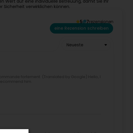
 Wert auf eine individuelle Betreuung, damit Sie Ihr
 Sicherheit verwirklichen können.
5
7
rezensionen
eine Rezension schreiben
Neueste
ecommande fortement. (Translated by Google) Hello, I
ly recommend him.