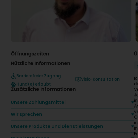
Öffnungszeiten
Ü
Nützliche Informationen
Barrierefreier Zugang
I
Visio-Konsultation
d
Hund(e) erlaubt
Zusätzliche Informationen
V
J
i
Unsere Zahlungsmittel
A
v
Wir sprechen
O
i
Unsere Produkte und Dienstleistungen
I
F