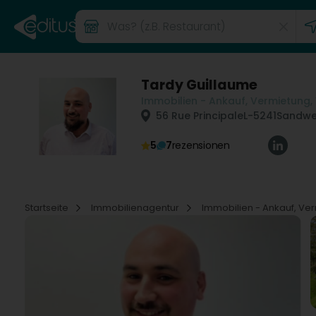
Tardy Guillaume
Immobilien - Ankauf, Vermietung,
56 Rue Principale
L-5241
Sandwei
5
7
rezensionen
Startseite
Immobilienagentur
Immobilien - Ankauf, Ve