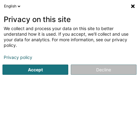
English
DE
Privacy on this site
We collect and process your data on this site to better
Verfeinere deine Suche
understand how it is used. If you accept, we'll collect and use
your data for analytics. For more information, see our privacy
Autour de moi
Heute geöffnet
(0)
policy.
3
Landschaftsplaner in Schifflange
Ergebnis(se) für
en
Privacy policy
44ms
Accept
Decline
Startseite
Garten
Landschaftsplaner
Schifflange
Pereira de Jesus Paysagiste Sàrl
Rue de Dudelange
L-3631
Kayl (Käl)