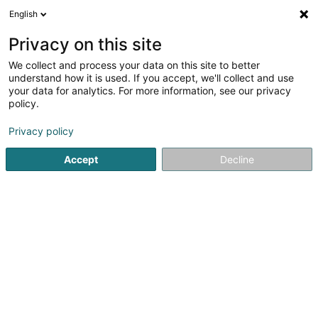
English
DE
Privacy on this site
We collect and process your data on this site to better
Verfeinere deine Suche
understand how it is used. If you accept, we'll collect and use
your data for analytics. For more information, see our privacy
Autour de moi
Esch-sur-Alzette
Bestbewertet
(4)
(18)
policy.
39
Zäune und Barrieren aus Metall
Ergebnis(se) für
en 74ms
Privacy policy
Startseite
Hausumgebung
Zäune und Barrieren aus Metal
Accept
Decline
Ateliers Koch
17 Rue Jean Fischbach
L-3372
Leudelange (Leideleng)