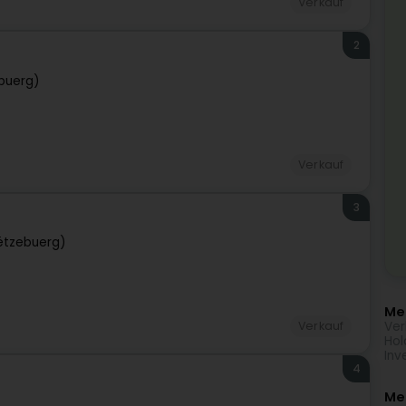
Verkauf
2
buerg)
Verkauf
3
ëtzebuerg)
Meh
Ver
Verkauf
Hol
Inv
4
Me