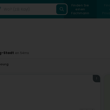
Finden Sie
Fin
einen
Fachmann
Priv
g-Stadt
en 54ms
bourg
1