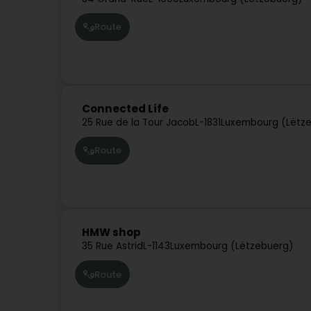
Route
Connected Life
25 Rue de la Tour Jacob
L-1831
Luxembourg (Lëtz
Route
HMW shop
35 Rue Astrid
L-1143
Luxembourg (Lëtzebuerg)
Route