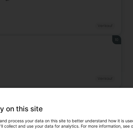
Verkauf
10
Verkauf
11
tzebuerg)
y on this site
and process your data on this site to better understand how it is used
ll collect and use your data for analytics. For more information, see 
Verkauf