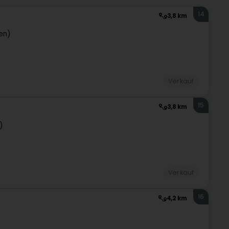
14
3,8 km
en)
Verkauf
15
3,8 km
)
Verkauf
16
4,2 km