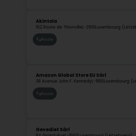
Akintola
162 Route de Thionville
L-2610
Luxembourg (Lëtze
Route
Amazon Global Store EU Sàrl
38 Avenue John F. Kennedy
L-1855
Luxembourg (L
Route
Gevediet Sàrl
84 Grand-Rue
L-1660
Luxembourg (Lëtzebuerg)