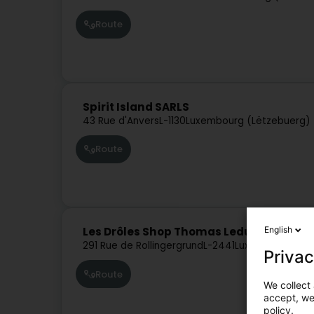
Route
Spirit Island SARLS
43 Rue d'Anvers
L-1130
Luxembourg (Lëtzebuerg)
Route
English
Les Drôles Shop Thomas Leduc
291 Rue de Rollingergrund
L-2441
Luxembourg (Lë
Privac
Route
We collect 
accept, we'
policy.