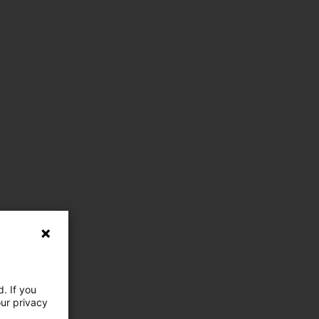
. If you
our privacy