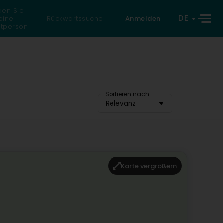
den Sie
DE
eine
Rückwärtssuche
Anmelden
atperson
Sortieren nach
Relevanz
Karte vergrößern