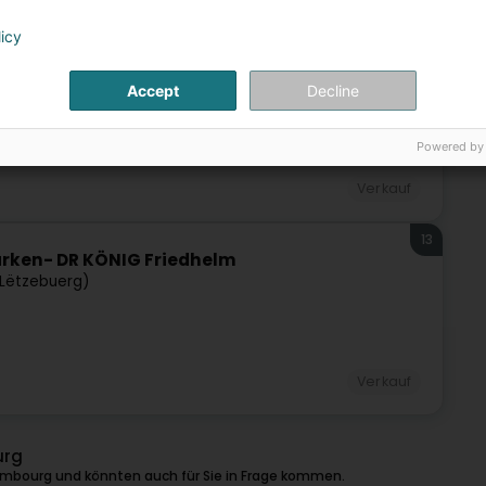
licy
12
ebuerg)
Accept
Decline
Powered by
Verkauf
13
rken- DR KÖNIG Friedhelm
Lëtzebuerg)
Verkauf
urg
embourg und könnten auch für Sie in Frage kommen.