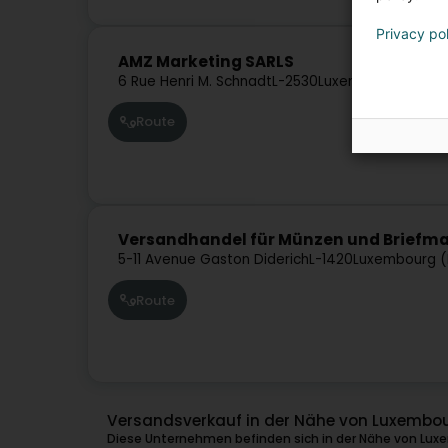
Privacy po
AMZ Marketing SARLS
6 Rue Henri M. Schnadt
L-2530
Luxembourg (Lëtz
Route
Versandhandel für Münzen und Briefma
5-11 Avenue Gaston Diderich
L-1420
Luxembourg (
Route
Versandsverkauf in der Nähe von Luxembo
Diese Unternehmen befinden sich in der Nähe von Lux