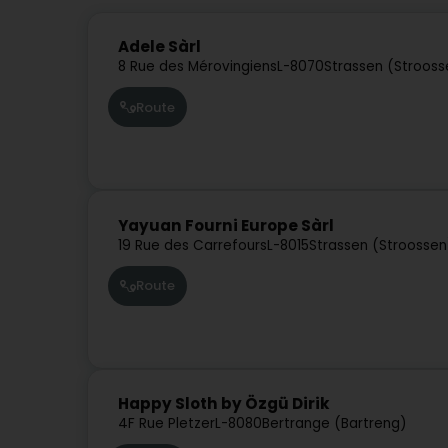
Adele Sàrl
8 Rue des Mérovingiens
L-8070
Strassen (Strooss
Route
Yayuan Fourni Europe Sàrl
19 Rue des Carrefours
L-8015
Strassen (Stroossen
Route
Happy Sloth by Özgü Dirik
4F Rue Pletzer
L-8080
Bertrange (Bartreng)