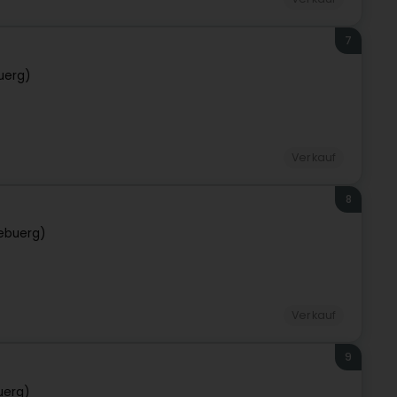
7
uerg)
Verkauf
8
ebuerg)
Verkauf
9
uerg)