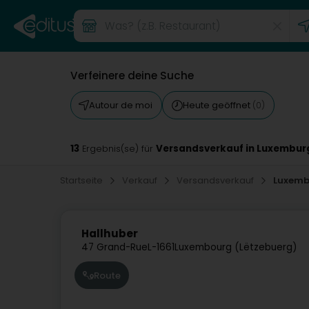
Verfeinere deine Suche
Autour de moi
Heute geöffnet
(0)
13
Versandsverkauf in Luxembur
Ergebnis(se) für
Startseite
Verkauf
Versandsverkauf
Luxem
Hallhuber
47 Grand-Rue
L-1661
Luxembourg (Lëtzebuerg)
Route