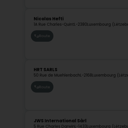
Nicolas Hefti
1A Rue Charles-Quint
L-2380
Luxembourg (Lëtzeb
Route
HRT SARLS
50 Rue de Muehlenbach
L-2168
Luxembourg (Lëtz
Route
JWS International Sàrl
5 Rue Charles Darwin
L-1433
Luxembourg (Lëtzeb