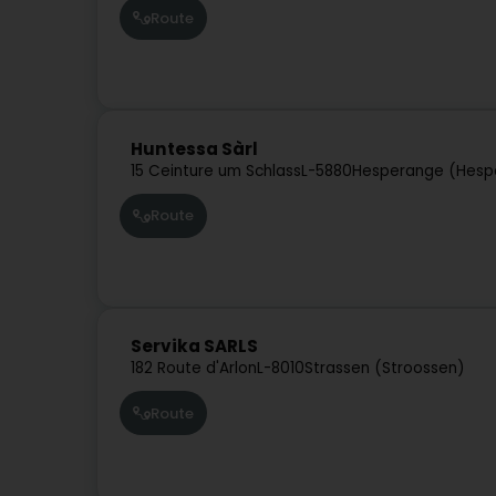
Route
Huntessa Sàrl
15 Ceinture um Schlass
L-5880
Hesperange (Hesp
Route
Servika SARLS
182 Route d'Arlon
L-8010
Strassen (Stroossen)
Route