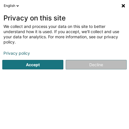
English
DE
Privacy on this site
We collect and process your data on this site to better
Verfeinere deine Suche
understand how it is used. If you accept, we'll collect and use
your data for analytics. For more information, see our privacy
Autour de moi
Heute geöffnet
(0)
policy.
2
Versandsverkauf in Niederanven
Ergebnis(se) für
en
Privacy policy
43ms
Accept
Decline
Startseite
Verkauf
Versandsverkauf
Niederanven
1
Meatbros Sàrl
141 Route de Trèves
L-6940
Niederanven (Nidderaanwen)
Verkauf