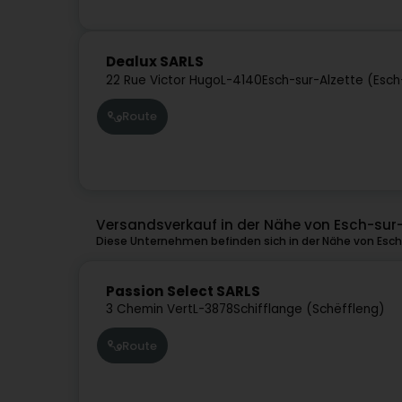
Dealux SARLS
22 Rue Victor Hugo
L-4140
Esch-sur-Alzette (Esc
Route
Versandsverkauf in der Nähe von Esch-sur-
Diese Unternehmen befinden sich in der Nähe von Esch
Passion Select SARLS
3 Chemin Vert
L-3878
Schifflange (Schëffleng)
Route