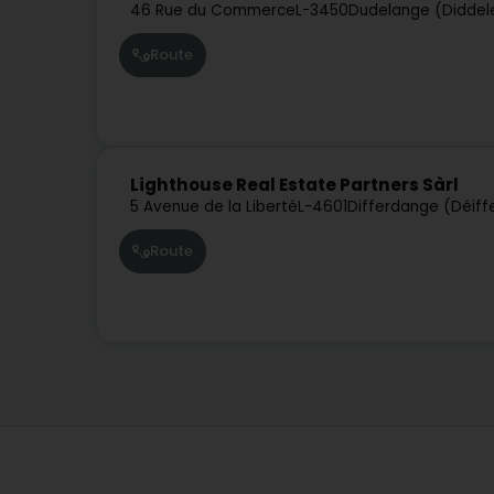
46 Rue du Commerce
L-3450
Dudelange (Diddel
Route
Lighthouse Real Estate Partners Sàrl
5 Avenue de la Liberté
L-4601
Differdange (Déiff
Route