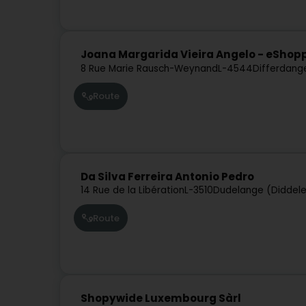
Joana Margarida Vieira Angelo - eShop
8 Rue Marie Rausch-Weynand
L-4544
Differdang
Route
Da Silva Ferreira Antonio Pedro
14 Rue de la Libération
L-3510
Dudelange (Diddel
Route
Shopywide Luxembourg Sàrl