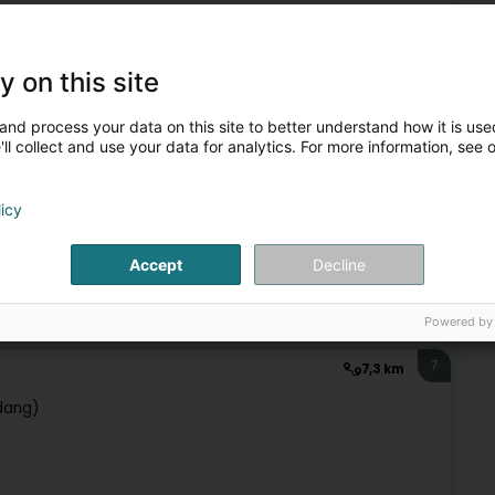
organisation in Luxemburg und der Großregion. Wir
chen Veranstaltungen, darunter Hochzeiten, Geburtstage,
y on this site
and process your data on this site to better understand how it is used
ll collect and use your data for analytics. For more information, see 
licy
Accept
Decline
er
Floristen
Hochzeitenunterhalter
Versandsverkauf
Powered by
7
7,3 km
dang)