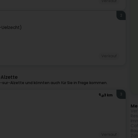
Verkauf
2
h-Uelzecht)
Verkauf
Alzette
-sur-Alzette und könnten auch für Sie in Frage kommen.
3
3 km
Meh
Ver
Res
Imm
Caf
Bau
Verkauf
Zah