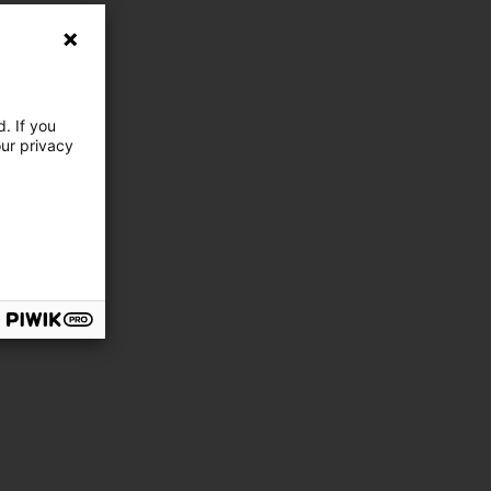
. If you
our privacy