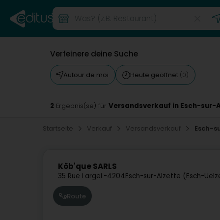
Verfeinere deine Suche
Autour de moi
Heute geöffnet
(0)
2
Versandsverkauf in Esch-sur-A
Ergebnis(se) für
Startseite
Verkauf
Versandsverkauf
Esch-su
Köb'que SARLS
35 Rue Large
L-4204
Esch-sur-Alzette (Esch-Uelz
Route