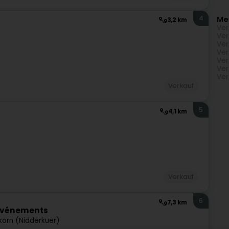
4
Me
3,2 km
Ver
Ver
Ver
Ver
Ver
Ver
Ver
Verkauf
5
4,1 km
Verkauf
6
7,3 km
'Événements
korn (Nidderkuer)