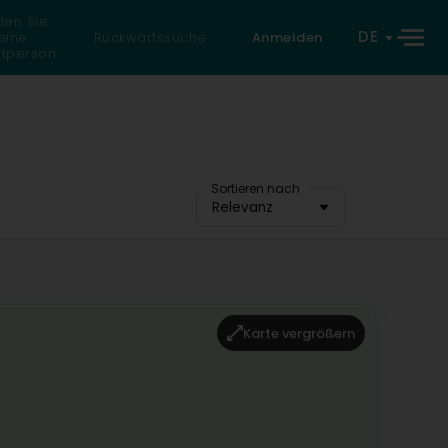
den Sie
DE
eine
Rückwärtssuche
Anmelden
atperson
Sortieren nach
Relevanz
Karte vergrößern