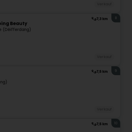
Verkauf
8
7,3 km
ping Beauty
e (Déifferdang)
Verkauf
9
7,5 km
eng)
Verkauf
10
7,5 km