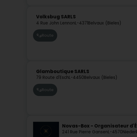
Volksbug SARLS
4 Rue John Lennon
L-4371
Belvaux (Bieles)
Route
Glamboutique SARLS
79 Route d'Esch
L-4450
Belvaux (Bieles)
Route
Novas-Box - Organisateur d
241 Rue Pierre Gansen
L-4570
Nieder