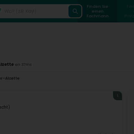
Finden Sie
Fin
einen
Fachmann
Priv
lzette
en 37ms
r-Alzette
1
echt)