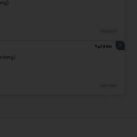
eng)
Verkauf
11
7,6 km
erdang)
Verkauf