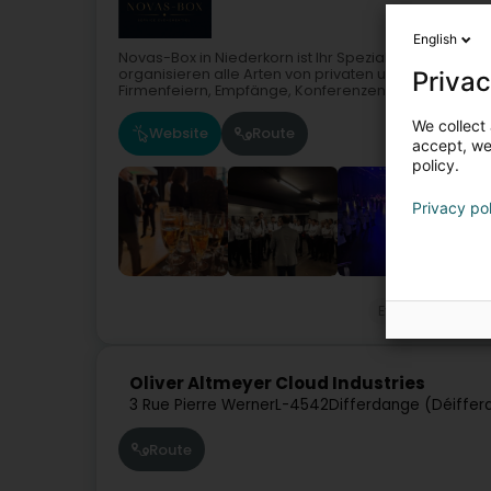
English
Novas-Box in Niederkorn ist Ihr Spezialist für Event
organisieren alle Arten von privaten und geschäftli
Privac
Firmenfeiern, Empfänge, Konferenzen,...
We collect 
Website
Route
accept, we'
policy.
Privacy po
Eventveranstalt
Oliver Altmeyer Cloud Industries
3 Rue Pierre Werner
L-4542
Differdange (Déiffer
Route