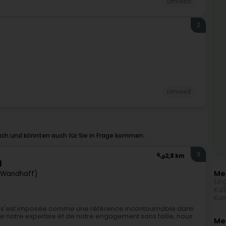
Umwelt
2
Umwelt
ich und könnten auch für Sie in Frage kommen.
3
2,8 km
l
Meh
(Wandhaff)
Ein
Kul
Kun
nt s'est imposée comme une référence incontournable dans
 notre expertise et de notre engagement sans faille, nous
Me