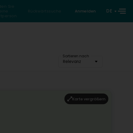
den Sie
DE
eine
Rückwärtssuche
Anmelden
atperson
Sortieren nach
Relevanz
Karte vergrößern