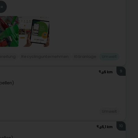
te
ereitung
Recyclingunternehmen
Kläranlage
Umwelt
9
5 km
pellen)
Umwelt
10
5,1 km