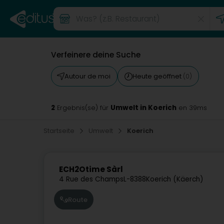
Verfeinere deine Suche
Autour de moi
Heute geöffnet
(0)
2
Umwelt in Koerich
Ergebnis(se) für
en 39ms
Startseite
Umwelt
Koerich
ECH2Otime Sàrl
4 Rue des Champs
L-8388
Koerich (Käerch)
Route