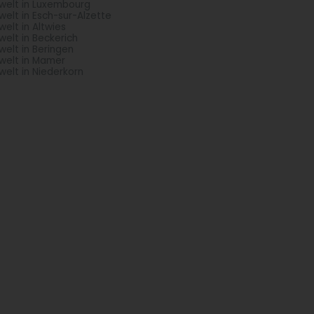
elt in Luxembourg
elt in Esch-sur-Alzette
elt in Altwies
elt in Beckerich
elt in Beringen
elt in Mamer
elt in Niederkorn