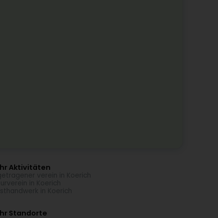
r Aktivitäten
getragener verein in Koerich
turverein in Koerich
sthandwerk in Koerich
hr Standorte