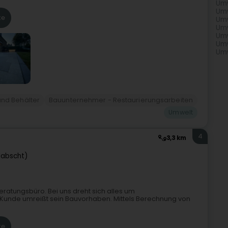
Umw
Umw
te
Umw
Umw
Umw
Umw
Umw
und Behälter
Bauunternehmer - Restaurierungsarbeiten
Umwelt
4
3,3 km
Habscht)
eratungsbüro. Bei uns dreht sich alles um
 Kunde umreißt sein Bauvorhaben. Mittels Berechnung von
te