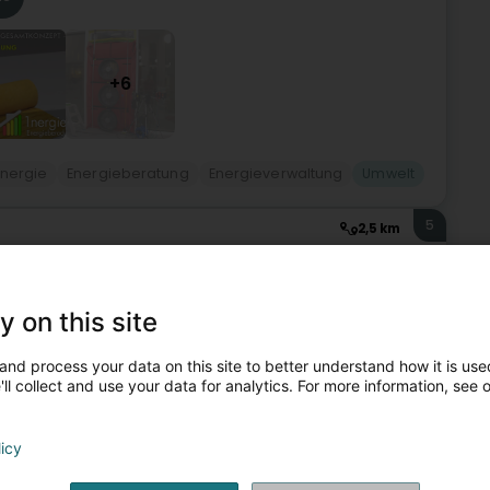
+6
Energie
Energieberatung
Energieverwaltung
Umwelt
5
2,5 km
rg)
y on this site
and process your data on this site to better understand how it is used
Umwelt
ll collect and use your data for analytics. For more information, see 
6
3,4 km
licy
ten)