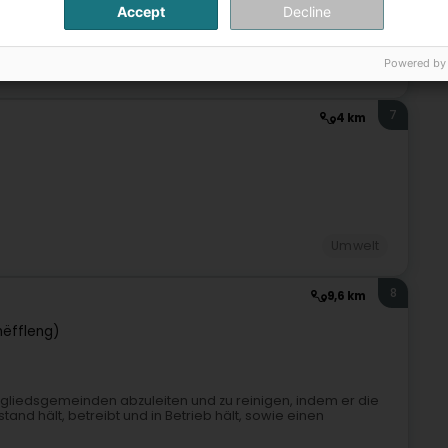
Accept
Decline
Powered by
Umwelt
7
4 km
Umwelt
8
9,6 km
hëffleng)
tgliedsgemeinden abzuleiten und zu reinigen, indem er die
nd hält, betreibt und in Betrieb hält, sowie einen