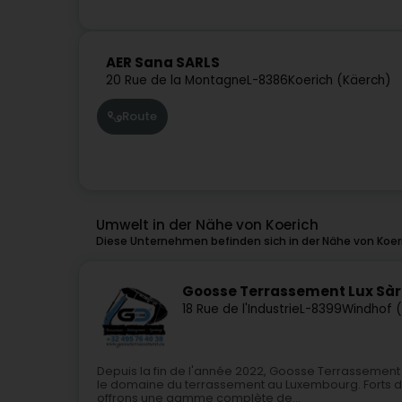
AER Sana SARLS
20 Rue de la Montagne
L-8386
Koerich (Käerch)
Route
Umwelt in der Nähe von Koerich
Diese Unternehmen befinden sich in der Nähe von Koer
Goosse Terrassement Lux Sàr
18 Rue de l'Industrie
L-8399
Windhof 
Depuis la fin de l'année 2022, Goosse Terrasseme
le domaine du terrassement au Luxembourg. Forts de
offrons une gamme complète de...