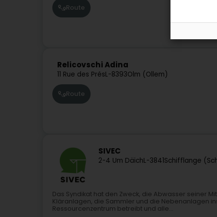
Route
Relicovschi Adina
11 Rue des Prés
L-8393
Olm (Ollem)
Route
SIVEC
2-4 Um Däich
L-3841
Schifflange (Sc
Das Syndikat hat den Zweck, die Abwasser seiner Mi
Kläranlagen, die Sammler und die Nebenanlagen insta
Ressourcenzentrum betreibt und alle...