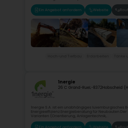
Ein Angebot anfordern
Website
Rou
Hoch-und Tiefbau
Erdarbeiten
Tänke 
1nergie
26 C Grand-Rue
L-8372
Hobscheid (
1nergie S.A. ist ein unabhängiges luxemburgisches B
Energieeffizienz.Energieberatung für Neubauten:Der
Varianten (Orientierung, Anlagentechnik,...
Ein Angebot anfordern
Website
Rou