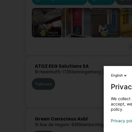
ATOZ ESG Solutions SA
1B Heienhaff
L-1736
Senningerberg (Sennengerbie
English
Route
Privac
We collect 
accept, we'
policy.
Green Conscious Asbl
Privacy po
19 Rue de Hagen
L-8381
Kleinbettingen (Klengbet