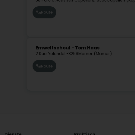
38 Parc d'Activités Capellen
L-8308
Capellen (Kap
Route
Emweltschoul - Tom Haas
2 Rue Yolande
L-8259
Mamer (Mamer)
Route
Dienste
Praktisch