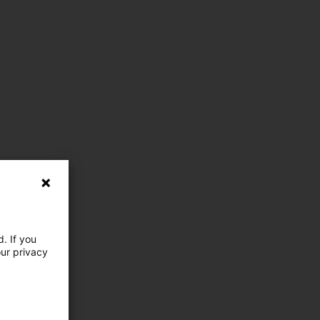
. If you
our privacy