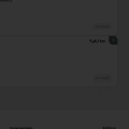
ellen)
Umwelt
11
6,7 km
Umwelt
Inserenten
Editus